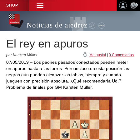
SHOP
TOGGLE
NAVIGATION
Noticias de ajedrez
El rey en apuros
por Karsten Müller
Me gusta!
|
0 Comentarios
07/05/2019 – Los peones pasados conectados pueden meter
en apuros hasta a las torres. Pero incluso en esta posición las
negras aún pueden alcanzar las tablas, siempre y cuando
jueguen con precisión absoluta. ¿Qué recomendaría Ud.?
Problema de finales por GM Karsten Müller.