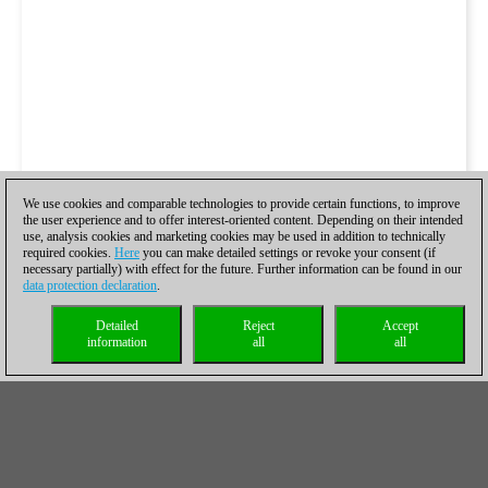
We use cookies and comparable technologies to provide certain functions, to improve
the user experience and to offer interest-oriented content. Depending on their intended
use, analysis cookies and marketing cookies may be used in addition to technically
required cookies.
Here
you can make detailed settings or revoke your consent (if
necessary partially) with effect for the future. Further information can be found in our
data protection declaration
.
Detailed
Reject
Accept
information
all
all