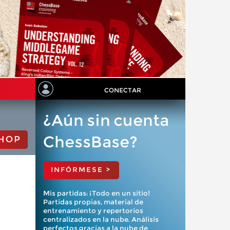
CONECTAR
¿Aún sin cuenta
ChessBase?
HOP
INFÓRMESE >
Mis partidas: ¡Todo en un sitio!
Partidas propias, material de
entrenamiento y repertorios
centralizados en la nube. Análisis
perfectos gracias a la nube de