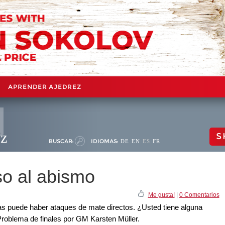
APRENDER AJEDREZ
ez
S
BUSCAR:
IDIOMAS:
DE
EN
ES
FR
so al abismo
Me gusta!
|
0 Comentarios
das puede haber ataques de mate directos. ¿Usted tiene alguna
roblema de finales por GM Karsten Müller.