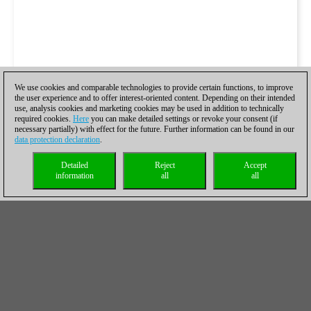
We use cookies and comparable technologies to provide certain functions, to improve
the user experience and to offer interest-oriented content. Depending on their intended
use, analysis cookies and marketing cookies may be used in addition to technically
required cookies.
Here
you can make detailed settings or revoke your consent (if
necessary partially) with effect for the future. Further information can be found in our
data protection declaration
.
Detailed
Reject
Accept
information
all
all