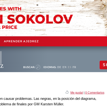
APRENDER AJEDREZ
ez
S
BUSCAR:
IDIOMAS:
DE
EN
ES
FR
Me gusta!
|
0 Comentarios
n causar problemas. Las negras, en la posición del diagrama,
Problema de finales por GM Karsten Müller.