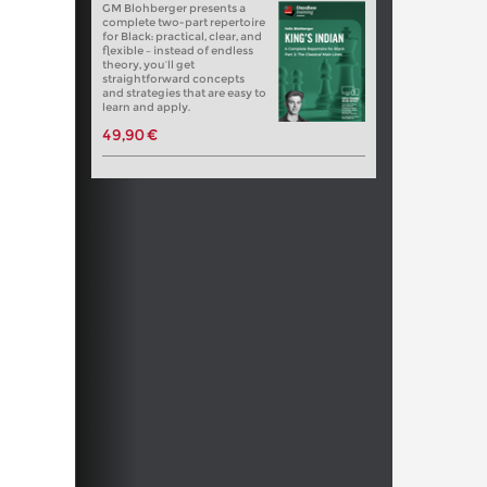
GM Blohberger presents a
complete two-part repertoire
for Black: practical, clear, and
flexible – instead of endless
theory, you’ll get
straightforward concepts
and strategies that are easy to
learn and apply.
49,90 €