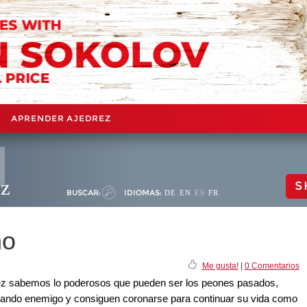
APRENDER AJEDREZ
ez
S
BUSCAR:
IDIOMAS:
DE
EN
ES
FR
no
Me gusta!
|
0 Comentarios
rez sabemos lo poderosos que pueden ser los peones pasados,
del bando enemigo y consiguen coronarse para continuar su vida como