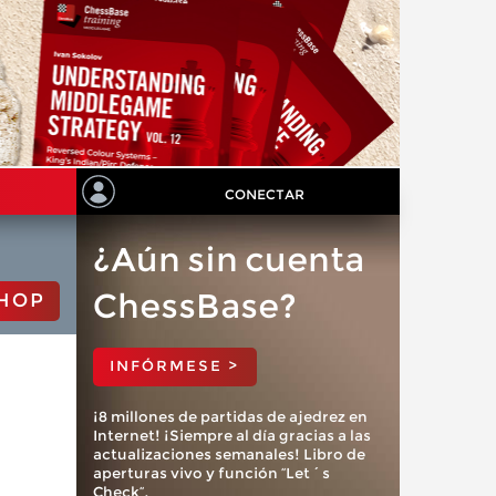
CONECTAR
¿Aún sin cuenta
ChessBase?
HOP
INFÓRMESE >
¡8 millones de partidas de ajedrez en
Internet! ¡Siempre al día gracias a las
actualizaciones semanales! Libro de
aperturas vivo y función “Let´s
Check”.