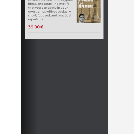
ideas, and attacking motifs
that you can apply in your
own games without delay. A
short, focused, and practical
repertoire.
39,90 €