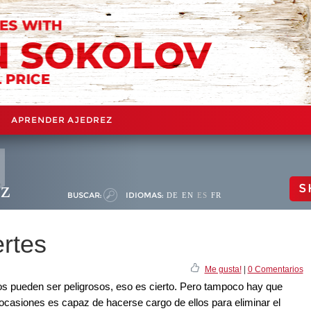
APRENDER AJEDREZ
ez
S
BUSCAR:
IDIOMAS:
DE
EN
ES
FR
ertes
Me gusta!
|
0 Comentarios
 pueden ser peligrosos, eso es cierto. Pero tampoco hay que
 ocasiones es capaz de hacerse cargo de ellos para eliminar el