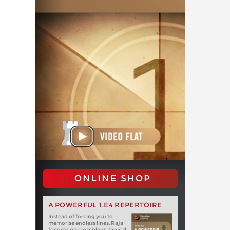
ONLINE SHOP
A POWERFUL 1.E4 REPERTOIRE
Instead of forcing you to
memorise endless lines, Raja
focuses on clear plans, typical