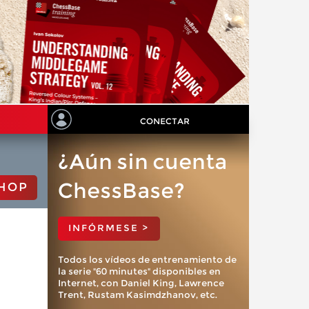
CONECTAR
¿Aún sin cuenta
ChessBase?
HOP
INFÓRMESE >
Todos los vídeos de entrenamiento de
la serie "60 minutes" disponibles en
Internet, con Daniel King, Lawrence
Trent, Rustam Kasimdzhanov, etc.