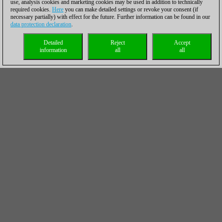
use, analysis cookies and marketing cookies may be used in addition to technically
required cookies.
Here
you can make detailed settings or revoke your consent (if
necessary partially) with effect for the future. Further information can be found in our
data protection declaration
.
Detailed
Reject
Accept
information
all
all