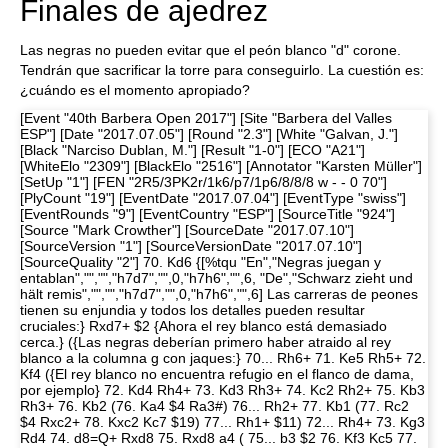
Finales de ajedrez
Las negras no pueden evitar que el peón blanco "d" corone.
Tendrán que sacrificar la torre para conseguirlo. La cuestión es:
¿cuándo es el momento apropiado?
[Event "40th Barbera Open 2017"] [Site "Barbera del Valles
ESP"] [Date "2017.07.05"] [Round "2.3"] [White "Galvan, J."]
[Black "Narciso Dublan, M."] [Result "1-0"] [ECO "A21"]
[WhiteElo "2309"] [BlackElo "2516"] [Annotator "Karsten Müller"]
[SetUp "1"] [FEN "2R5/3PK2r/1k6/p7/1p6/8/8/8 w - - 0 70"]
[PlyCount "19"] [EventDate "2017.07.04"] [EventType "swiss"]
[EventRounds "9"] [EventCountry "ESP"] [SourceTitle "924"]
[Source "Mark Crowther"] [SourceDate "2017.07.10"]
[SourceVersion "1"] [SourceVersionDate "2017.07.10"]
[SourceQuality "2"] 70. Kd6 {[%tqu "En","Negras juegan y
entablan","","","h7d7","",0,"h7h6","",6, "De","Schwarz zieht und
hält remis","","","h7d7","",0,"h7h6","",6] Las carreras de peones
tienen su enjundia y todos los detalles pueden resultar
cruciales:} Rxd7+ $2 {Ahora el rey blanco está demasiado
cerca.} ({Las negras deberían primero haber atraido al rey
blanco a la columna g con jaques:} 70... Rh6+ 71. Ke5 Rh5+ 72.
Kf4 ({El rey blanco no encuentra refugio en el flanco de dama,
por ejemplo} 72. Kd4 Rh4+ 73. Kd3 Rh3+ 74. Kc2 Rh2+ 75. Kb3
Rh3+ 76. Kb2 (76. Ka4 $4 Ra3#) 76... Rh2+ 77. Kb1 (77. Rc2
$4 Rxc2+ 78. Kxc2 Kc7 $19) 77... Rh1+ $11) 72... Rh4+ 73. Kg3
Rd4 74. d8=Q+ Rxd8 75. Rxd8 a4 ( 75... b3 $2 76. Kf3 Kc5 77.