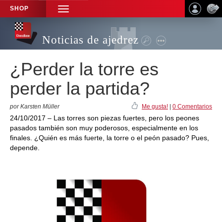
SHOP
TOGGLE
NAVIGATION
Noticias de ajedrez
¿Perder la torre es
perder la partida?
por Karsten Müller
Me gusta!
|
0 Comentarios
24/10/2017 – Las torres son piezas fuertes, pero los peones
pasados también son muy poderosos, especialmente en los
finales. ¿Quién es más fuerte, la torre o el peón pasado? Pues,
depende.