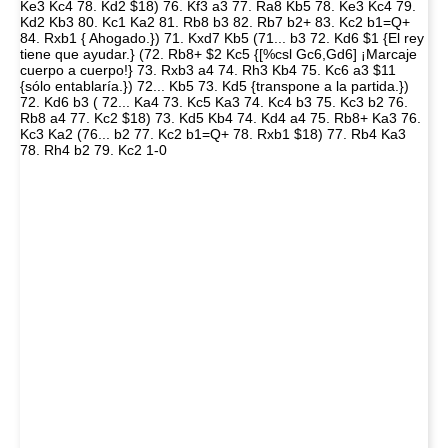
Ke3 Kc4 78. Kd2 $18) 76. Kf3 a3 77. Ra8 Kb5 78. Ke3 Kc4 79.
Kd2 Kb3 80. Kc1 Ka2 81. Rb8 b3 82. Rb7 b2+ 83. Kc2 b1=Q+
84. Rxb1 { Ahogado.}) 71. Kxd7 Kb5 (71... b3 72. Kd6 $1 {El rey
tiene que ayudar.} (72. Rb8+ $2 Kc5 {[%csl Gc6,Gd6] ¡Marcaje
cuerpo a cuerpo!} 73. Rxb3 a4 74. Rh3 Kb4 75. Kc6 a3 $11
{sólo entablaría.}) 72... Kb5 73. Kd5 {transpone a la partida.})
72. Kd6 b3 ( 72... Ka4 73. Kc5 Ka3 74. Kc4 b3 75. Kc3 b2 76.
Rb8 a4 77. Kc2 $18) 73. Kd5 Kb4 74. Kd4 a4 75. Rb8+ Ka3 76.
Kc3 Ka2 (76... b2 77. Kc2 b1=Q+ 78. Rxb1 $18) 77. Rb4 Ka3
78. Rh4 b2 79. Kc2 1-0