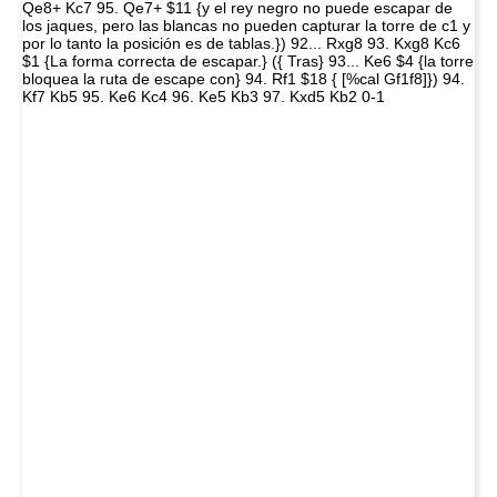
Qe8+ Kc7 95. Qe7+ $11 {y el rey negro no puede escapar de
los jaques, pero las blancas no pueden capturar la torre de c1 y
por lo tanto la posición es de tablas.}) 92... Rxg8 93. Kxg8 Kc6
$1 {La forma correcta de escapar.} ({ Tras} 93... Ke6 $4 {la torre
bloquea la ruta de escape con} 94. Rf1 $18 { [%cal Gf1f8]}) 94.
Kf7 Kb5 95. Ke6 Kc4 96. Ke5 Kb3 97. Kxd5 Kb2 0-1