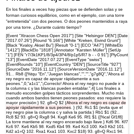
En los finales a veces hay piezas que se defienden solas y se
forman curiosos equilibrios, como en el ejemplo, con una torre
"entretenida" con dos peones. O dos peones mantenidos a raya
por una torre. ¿Durante cuánto tiempo?
[Event "Xtracon Chess Open 2017"] [Site "Helsingor DEN"] [Date
"2017.07.26"] [Round "6.166"] [White "Kreken, Eivind Grunt"]
[Black "Kvaloy, Aksel Bu"] [Result "0-1"] [ECO "A47"] [WhiteElo
"1412"] [BlackElo "1818"] [Annotator "Karsten Müller"] [SetUp
"1"] [FEN "r7/3k1KP1/8/3p4/3P4/8/p1p5/R7 b - - 0 91"] [PlyCount
"13"] [EventDate "2017.07.22"] [EventType "swiss"]
[EventRounds "10"] [EventCountry "DEN"] [SourceTitle "927"]
[SourceDate "2016.11.12"] [SourceVersionDate "2016.11.12"]
91... Rb8 {[%tqu "En","Juegan blancas","","","g7g8Q","Ahora el
rey negro es capaz de apoyar rápidamente a sus
peones.",0,"a1c1","¡Correcto! Ahora el rey negro no puede ir a
la columna c y las blancas pueden entablar.",4] Los finales a
menudo esconden golpes tácticos sorprendentes. Mucho más
cuando ambos bandos tienen peones pasados: eso requiere la
mayor precisión:} 92. g8=Q $2 {
Ahora el rey negro es capaz de
apoyar rápidamente a sus peones
. } (92. Rc1 $1 {evita que el
rey negro pise la columna c y salva la partida:} Rb1 $1 (92...
Rc8 $2 93. g8=Q Rxg8 94. Kxg8 Ke6 95. Rf1 $1 {[%cal Gf1f8]
La torre mantiene al rey negro encerado bajo llave.} Kd6 96. Kf7
Kc6 97. Ke6 Kb5 98. Kxd5 Kb4 99. Ke4 Kc3 100. Ke3 Kb2 101.
Kd2 a1=Q 102. Rxa1 Kxa1 103. Kxc2 $18) 93. g8=Q Rxc1 94.