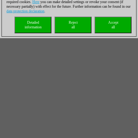
required cookies.
Here
you can make detailed settings or revoke your consent (if
necessary partially) with effect for the future. Further information can be found in our
data protection declaration
.
Detailed
Reject
Accept
information
all
all