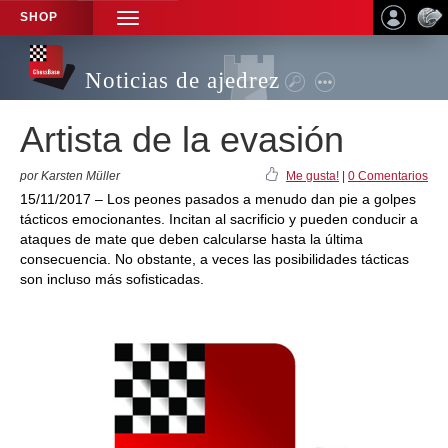
SHOP
TOGGLE
NAVIGATION
Noticias de ajedrez
Artista de la evasión
por Karsten Müller
Me gusta!
|
0 Comentarios
15/11/2017 – Los peones pasados a menudo dan pie a golpes
tácticos emocionantes. Incitan al sacrificio y pueden conducir a
ataques de mate que deben calcularse hasta la última
consecuencia. No obstante, a veces las posibilidades tácticas
son incluso más sofisticadas.