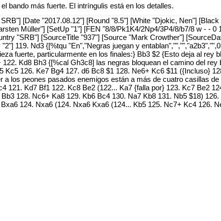
l bando más fuerte. El intríngulis está en los detalles.
 SRB"] [Date "2017.08.12"] [Round "8.5"] [White "Djokic, Nen"] [Black 
arsten Müller"] [SetUp "1"] [FEN "8/8/Pk1K4/2Np4/3P4/8/b7/8 w - - 0 
ntry "SRB"] [SourceTitle "937"] [Source "Mark Crowther"] [SourceDat
2"] 119. Nd3 {[%tqu "En","Negras juegan y entablan","","","a2b3","",0
a pieza fuerte, particularmente en los finales:} Bb3 $2 {Esto deja al r
+ 122. Kd8 Bh3 {[%cal Gh3c8] las negras bloquean el camino del rey 
 Kc5 126. Ke7 Bg4 127. d6 Bc8 $1 128. Ne6+ Kc6 $11 ({Incluso} 12
er a los peones pasados enemigos están a más de cuatro casillas de di
Bc4 121. Kd7 Bf1 122. Kc8 Be2 (122... Ka7 {falla por} 123. Kc7 Be2 1
5 Bb3 128. Nc6+ Ka8 129. Kb6 Bc4 130. Na7 Kb8 131. Nb5 $18) 126.
8 Bxa6 124. Nxa6 (124. Nxa6 Kxa6 (124... Kb5 125. Nc7+ Kc4 126. 