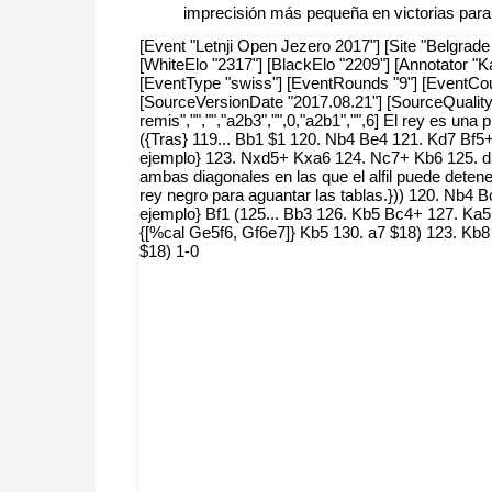
imprecisión más pequeña en victorias para e
[Event "Letnji Open Jezero 2017"] [Site "Belgrade
[WhiteElo "2317"] [BlackElo "2209"] [Annotator "K
[EventType "swiss"] [EventRounds "9"] [EventCou
[SourceVersionDate "2017.08.21"] [SourceQuality "
remis","","","a2b3","",0,"a2b1","",6] El rey es un
({Tras} 119... Bb1 $1 120. Nb4 Be4 121. Kd7 Bf5
ejemplo} 123. Nxd5+ Kxa6 124. Nc7+ Kb6 125. d5
ambas diagonales en las que el alfil puede deten
rey negro para aguantar las tablas.})) 120. Nb4 
ejemplo} Bf1 (125... Bb3 126. Kb5 Bc4+ 127. Ka
{[%cal Ge5f6, Gf6e7]} Kb5 130. a7 $18) 123. Kb
$18) 1-0