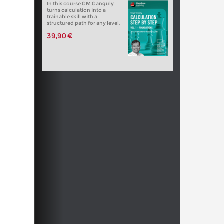
In this course GM Ganguly
turns calculation into a
trainable skill with a
structured path for any level.
39,90 €