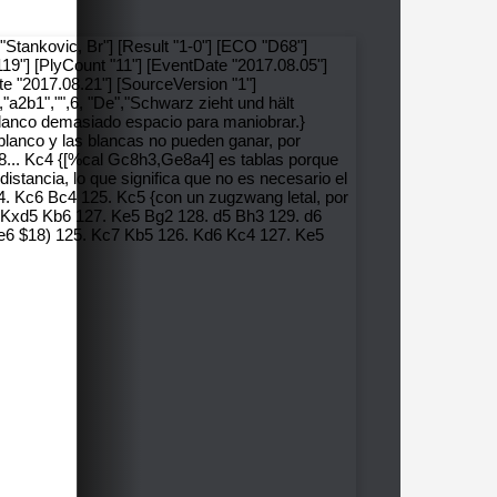
"Stankovic, Br"] [Result "1-0"] [ECO "D68"]
119"] [PlyCount "11"] [EventDate "2017.08.05"]
e "2017.08.21"] [SourceVersion "1"]
,"a2b1","",6, "De","Schwarz zieht und hält
ey blanco demasiado espacio para maniobrar.}
blanco y las blancas no pueden ganar, por
8... Kc4 {[%cal Gc8h3,Ge8a4] es tablas porque
stancia, lo que significa que no es necesario el
24. Kc6 Bc4 125. Kc5 {con un zugzwang letal, por
 Kxd5 Kb6 127. Ke5 Bg2 128. d5 Bh3 129. d6
Ne6 $18) 125. Kc7 Kb5 126. Kd6 Kc4 127. Ke5