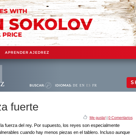
APRENDER AJEDREZ
ez
S
BUSCAR:
IDIOMAS:
DE
EN
ES
FR
za fuerte
Me gusta!
|
0 Comentarios
a fuerza del rey. Por supuesto, los reyes son especialmente
ulnerables cuando hay menos piezas en el tablero. Incluso aunque