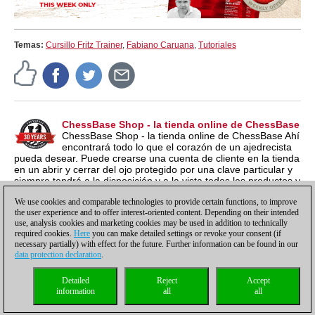
Temas:
Cursillo Fritz Trainer
,
Fabiano Caruana
,
Tutoriales
ChessBase Shop - la tienda online de ChessBase
ChessBase Shop - la tienda online de ChessBase Ahí
encontrará todo lo que el corazón de un ajedrecista
pueda desear. Puede crearse una cuenta de cliente en la tienda
en un abrir y cerrar del ojo protegido por una clave particular y
siempre tendrá a la disposición y a la vista todos los productos y
los números de serie relacionados por si los quieren instalar en
We use cookies and comparable technologies to provide certain functions, to improve
otro ordenador nuevo, por ejemplo.
the user experience and to offer interest-oriented content. Depending on their intended
use, analysis cookies and marketing cookies may be used in addition to technically
required cookies.
Here
you can make detailed settings or revoke your consent (if
necessary partially) with effect for the future. Further information can be found in our
data protection declaration
.
Política de privacidad
|
Pie de imprenta
|
Para contactar
|
Cookies Management
|
Detailed
Reject
Accept
Licencias
|
Compliance Hotline
|
Inicio
information
all
all
© 2017 ChessBase GmbH | Osterbekstraße 90a | 22083 Hamburgo | Alemania
coldest news