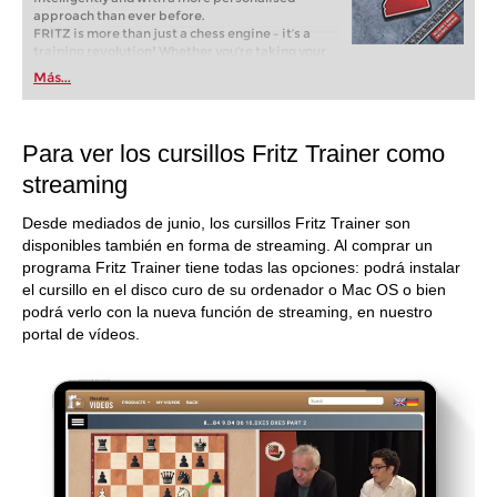
approach than ever before.
FRITZ is more than just a chess engine – it’s a
training revolution! Whether you’re taking your
first steps into the world of club chess, or already
Más...
playing at a tournament level: with FRITZ, you can
train more efficiently, intelligently and with a
more personalised approach than ever before.
Para ver los cursillos Fritz Trainer como
streaming
Desde mediados de junio, los cursillos Fritz Trainer son
disponibles también en forma de streaming. Al comprar un
programa Fritz Trainer tiene todas las opciones: podrá instalar
el cursillo en el disco curo de su ordenador o Mac OS o bien
podrá verlo con la nueva función de streaming, en nuestro
portal de vídeos.