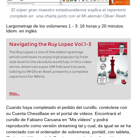
El súper gran maestro estadounidense explica el repertorio
completo en una charla junto con el MI alemán Oliver Reeh
Largometraje de los volúmenes 1 - 3: 16 horas y 20 minutos.
Idiom: en inglés
Navigating the Ruy Lopez Vol.1-3
The Ruy Lopez is one of the oldest openings
which continues to enjoy high popularity from
club level to the absolute world top. In this video
series, American super GM Fabiano Caruana,
talking to IM Oliver Reeh, presents a complete
repertoire for White.
Más...
Cuando haya completado el pedido del cursillo, conéctese con
su Cuenta ChessBase en el portal de vídeos. Encontrará el
cursillo de Fabiano Caruana en "Mis vídeos" y podrá
reproducirlo como versión streaming tal y cual, da igual se se ha
conectado con el ordenador de sobremesa, portátil, con tableta,