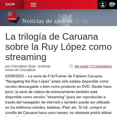
SHOP
TOGGLE
NAVIGATION
Noticias de ajedrez
La trilogía de Caruana
sobre la Ruy López como
streaming
por ChessBase Shop - la tienda
Me gusta!
|
0 Comentarios
online de ChessBase
02/09/2022 – La serie de FritzTrainer de Fabiano Caruana
"Navigating the Ruy López" antes sólo estaba disponible como
versión descargable o bien como producto en DVD. Desde hace
poco, la serie de vídeos de entrenamiento también está
disponible como versión "streaming" (para ser reproducido a
través del navegador de internet) y también puede ser utilizado
en los teléfonos móviles, tabletas, iPad, etc. Si Ud. compró el
cursillo de Caruana hace unos meses, no obstante podrá utilizar