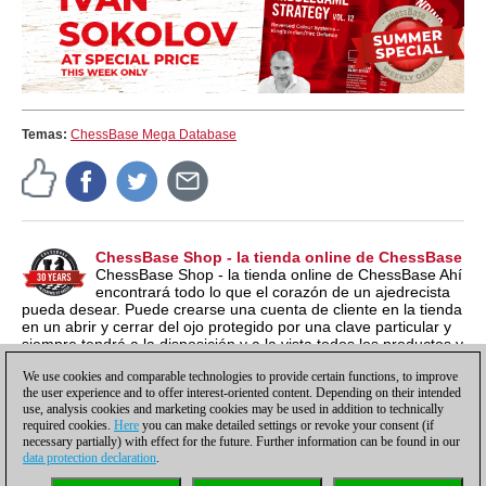
Temas:
ChessBase Mega Database
ChessBase Shop - la tienda online de ChessBase
ChessBase Shop - la tienda online de ChessBase Ahí
encontrará todo lo que el corazón de un ajedrecista
pueda desear. Puede crearse una cuenta de cliente en la tienda
en un abrir y cerrar del ojo protegido por una clave particular y
siempre tendrá a la disposición y a la vista todos los productos y
los números de serie relacionados por si los quieren instalar en
We use cookies and comparable technologies to provide certain functions, to improve
otro ordenador nuevo, por ejemplo.
the user experience and to offer interest-oriented content. Depending on their intended
use, analysis cookies and marketing cookies may be used in addition to technically
required cookies.
Here
you can make detailed settings or revoke your consent (if
necessary partially) with effect for the future. Further information can be found in our
data protection declaration
.