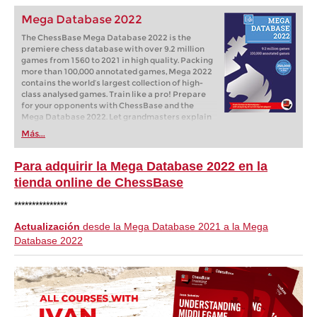
Mega Database 2022
The ChessBase Mega Database 2022 is the
premiere chess database with over 9.2 million
games from 1560 to 2021 in high quality. Packing
more than 100,000 annotated games, Mega 2022
contains the world‘s largest collection of high-
class analysed games. Train like a pro! Prepare
for your opponents with ChessBase and the
Mega Database 2022. Let grandmasters explain
how to best handle your favorite variations,
Más...
improve your repertoire and much more.
Para adquirir la Mega Database 2022 en la
tienda online de ChessBase
***************
Actualización
desde la Mega Database 2021 a la Mega
Database 2022