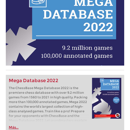
Mega Database 2022
The ChessBase Mega Database 2022 is the
premiere chess database with over 9.2 million
games from 1560 to 2021 in high quality. Packing
more than 100,000 annotated games, Mega 2022
contains the world‘s largest collection of high-
class analysed games. Train like a pro! Prepare
for your opponents with ChessBase and the
Mega Database 2022. Let grandmasters explain
how to best handle your favorite variations,
Más...
improve your repertoire and much more.