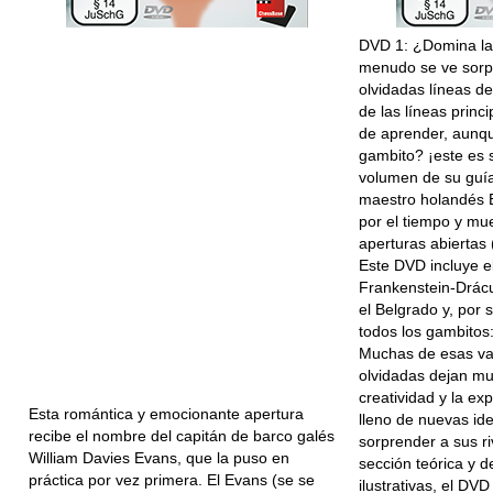
DVD 1: ¿Domina las
menudo se ve sorpr
olvidadas líneas d
de las líneas princi
de aprender, aunq
gambito? ¡este es 
volumen de su guía
maestro holandés Er
por el tiempo y mu
aperturas abiertas (
Este DVD incluye e
Frankenstein-Drácu
el Belgrado y, por 
todos los gambitos
Muchas de esas var
olvidadas dejan mu
creatividad y la ex
Esta romántica y emocionante apertura
lleno de nuevas id
recibe el nombre del capitán de barco galés
sorprender a sus r
William Davies Evans, que la puso en
sección teórica y d
práctica por vez primera. El Evans (se se
ilustrativas, el DV