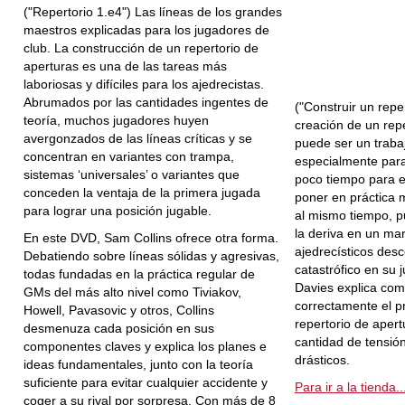
("Repertorio 1.e4") Las líneas de los grandes
maestros explicadas para los jugadores de
club. La construcción de un repertorio de
aperturas es una de las tareas más
laboriosas y difíciles para los ajedrecistas.
Abrumados por las cantidades ingentes de
("Construir un repe
teoría, muchos jugadores huyen
creación de un rep
avergonzados de las líneas críticas y se
puede ser un trabajo
concentran en variantes con trampa,
especialmente par
sistemas ‘universales’ o variantes que
poco tiempo para es
conceden la ventaja de la primera jugada
poner en práctica
para lograr una posición jugable.
al mismo tiempo, p
la deriva en un ma
En este DVD, Sam Collins ofrece otra forma.
ajedrecísticos des
Debatiendo sobre líneas sólidas y agresivas,
catastrófico en su 
todas fundadas en la práctica regular de
Davies explica co
GMs del más alto nivel como Tiviakov,
correctamente el p
Howell, Pavasovic y otros, Collins
repertorio de apert
desmenuza cada posición en sus
cantidad de tensió
componentes claves y explica los planes e
drásticos.
ideas fundamentales, junto con la teoría
suficiente para evitar cualquier accidente y
Para ir a la tienda..
coger a su rival por sorpresa. Con más de 8