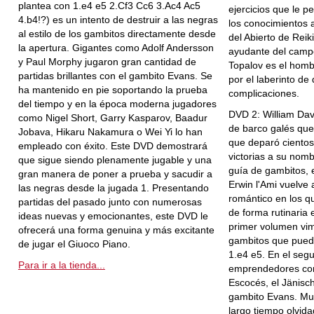
plantea con 1.e4 e5 2.Cf3 Cc6 3.Ac4 Ac5
ejercicios que le p
4.b4!?) es un intento de destruir a las negras
los conocimientos 
al estilo de los gambitos directamente desde
del Abierto de Reik
la apertura. Gigantes como Adolf Andersson
ayudante del camp
y Paul Morphy jugaron gran cantidad de
Topalov es el homb
partidas brillantes con el gambito Evans. Se
por el laberinto d
ha mantenido en pie soportando la prueba
complicaciones.
del tiempo y en la época moderna jugadores
DVD 2: William Dav
como Nigel Short, Garry Kasparov, Baadur
de barco galés que
Jobava, Hikaru Nakamura o Wei Yi lo han
que deparó cientos 
empleado con éxito. Este DVD demostrará
victorias a su nom
que sigue siendo plenamente jugable y una
guía de gambitos, 
gran manera de poner a prueba y sacudir a
Erwin l'Ami vuelve 
las negras desde la jugada 1. Presentando
romántico en los q
partidas del pasado junto con numerosas
de forma rutinaria 
ideas nuevas y emocionantes, este DVD le
primer volumen vi
ofrecerá una forma genuina y más excitante
gambitos que puede
de jugar el Giuoco Piano.
1.e4 e5. En el se
Para ir a la tienda...
emprendedores com
Escocés, el Jänisc
gambito Evans. Mu
largo tiempo olvid