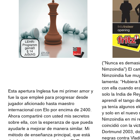
("Nunca es demasia
Nimzoindia") El ca
Nimzoindia fue muy l
lamenta: “Hubiera
con ella cuando er
Esta apertura Inglesa fue mi primer amor y
solo la India de Re
fue la que empleé para progresar desde
aprendí el tango de
jugador aficionado hasta maestro
ya tenía algunos e
internacional con Elo por encima de 2400.
y solo en el nuevo m
Ahora compartiré con usted mis secretos
Nimzoindia en mi r
sobre ella, con la esperanza de que pueda
coincidió con la vic
ayudarle a mejorar de manera similar. Mi
Dortmund 2003, do
método de enseñanza principal, que está
negras contra Vlad