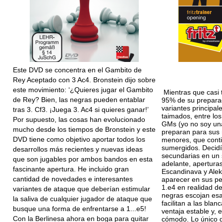
Este DVD se concentra en el Gambito de
Rey Aceptado con 3 Ac4. Bronstein dijo sobre
este movimiento: ‘¿Quieres jugar el Gambito
Mientras que casi 
de Rey? Bien, las negras pueden entablar
95% de su prepara
variantes principal
tras 3. Cf3. ¡Juega 3. Ac4 si quieres ganar!’
taimados, entre los
Por supuesto, las cosas han evolucionado
GMs (yo no soy un
mucho desde los tiempos de Bronstein y este
preparan para sus 
DVD tiene como objetivo aportar todos los
menores, que cont
sumergidos. Decidí
desarrollos más recientes y nuevas ideas
secundarias en un
que son jugables por ambos bandos en esta
adelante, apertura
fascinante apertura. He incluido gran
Escandinava y Alek
cantidad de novedades e interesantes
aparecer en sus pes
1.e4 en realidad d
variantes de ataque que deberían estimular
negras escojan esa
la saliva de cualquier jugador de ataque que
facilitan a las bla
busque una forma de enfrentarse a 1...e5!
ventaja estable y, 
Con la Berlinesa ahora en boga para quitar
cómodo. Lo único q