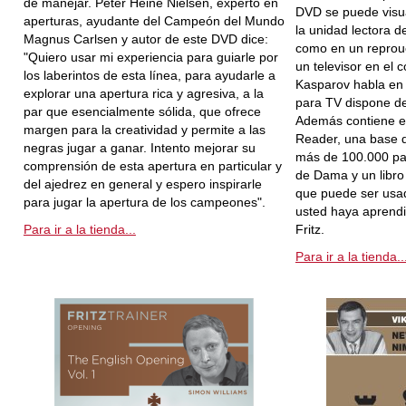
de manejar. Peter Heine Nielsen, experto en
DVD se puede visua
aperturas, ayudante del Campeón del Mundo
la unidad lectora 
Magnus Carlsen y autor de este DVD dice:
como en un reprou
"Quiero usar mi experiencia para guiarle por
un televisor en el 
los laberintos de esta línea, para ayudarle a
Kasparov habla en 
explorar una apertura rica y agresiva, a la
para TV dispone de 
par que esencialmente sólida, que ofrece
Además contiene e
margen para la creatividad y permite a las
Reader, una base d
negras jugar a ganar. Intento mejorar su
más de 100.000 par
comprensión de esta apertura en particular y
de Dama y un libro
del ajedrez en general y espero inspirarle
que puede ser usad
para jugar la apertura de los campeones".
usted haya aprend
Para ir a la tienda...
Fritz.
Para ir a la tienda..