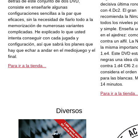
detrás de este conjunto de dos DVD,
decisiva última ro
consiste en enseñarle algunas
con 4.Dc2. El gra
configuraciones sencillas a la par que
recomienda la Nimz
eficaces, sin la necesidad de fiarlo todo a la
todos los niveles p
memorización de numerosas variantes
y simple. Enseña 
complicadas. He explicado lo que usted
en el ajedrez: como
intenta conseguir con cada jugada y
contra un alfil. La 
configuración, así que sabrá los planes que
la misma importanc
hay que echar a andar en el mediojuego y el
1.e4. Este DVD está
final.
negras una idea cl
Para ir a la tienda...
contra 1.d4 Cf6 2.
considera el orden
para las blancas. M
14 minutos.
Para ir a la tienda..
Diversos