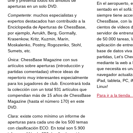
une y presenta todos los ámbitos de
En el aeropuerto, e
aperturas en un solo DVD.
sentado en el sofá
Competente
: muchos especialistas y
siempre tiene acce
expertos destacados han contribuido a la
ChessBase, con la
Enciclopedia de Aperturas de ChessBase,
cientos de vídeos 
por ejemplo, Avrukh, Berg, Gormally,
servidor de entren
Krasenkow, Kritz, Kuzmin, Marin,
de 50.000 tareas, 
Moskalenko, Postny, Rogozenko, Stohl,
aplicación de entr
Sumets, etc.
base de datos viva
partidas, Let’s Che
Única
: ChessBase Magazine con sus
mediante la web a 
artículos sobre aperturas (introducción y
que necesita es un
partidas comentadas) ofrece ideas de
navegador actualiz
repertorio muy interesantes especialmente
iPad, tableta, PC,
para los jugadores de club. Encontrará toda
Linux!
la colección con un total 931 artículos que
compendian más de 15 años de ChessBase
Para ir a la tienda..
Magazine (hasta el número 170) en este
DVD.
Clara
: existe como mínimo un informe de
aperturas para cada uno de los 500 temas
con clasificación ECO. En total son 5.900