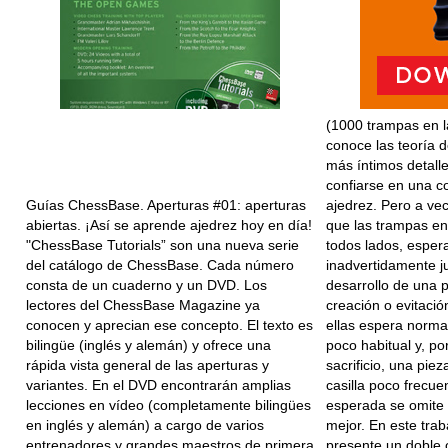
(1000 trampas en l
conoce las teoría 
más íntimos detall
confiarse en una c
Guías ChessBase. Aperturas #01: aperturas
ajedrez. Pero a ve
abiertas. ¡Así se aprende ajedrez hoy en día!
que las trampas en
"ChessBase Tutorials” son una nueva serie
todos lados, esper
del catálogo de ChessBase. Cada número
inadvertidamente j
consta de un cuaderno y un DVD. Los
desarrollo de una p
lectores del ChessBase Magazine ya
creación o evitaci
conocen y aprecian ese concepto. El texto es
ellas espera norm
bilingüe (inglés y alemán) y ofrece una
poco habitual y, po
rápida vista general de las aperturas y
sacrificio, una pie
variantes. En el DVD encontrarán amplias
casilla poco frecue
lecciones en vídeo (completamente bilingües
esperada se omite 
en inglés y alemán) a cargo de varios
mejor. En este trab
entrenadores y grandes maestros de primera
presente un doble o