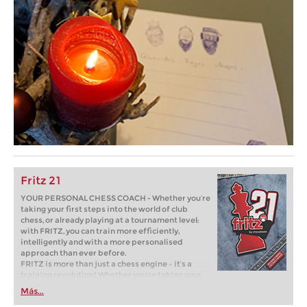
Fritz 21
YOUR PERSONAL CHESS COACH - Whether you’re
taking your first steps into the world of club
chess, or already playing at a tournament level:
with FRITZ, you can train more efficiently,
intelligently and with a more personalised
approach than ever before.
FRITZ is more than just a chess engine – it’s a
training revolution! Whether you’re taking your
first steps into the world of club chess, or already
Más...
playing at a tournament level: with FRITZ, you can