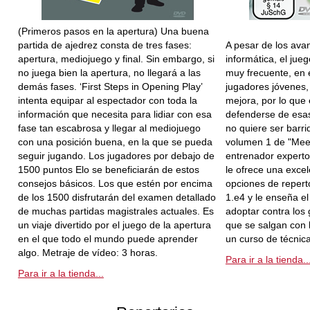
(Primeros pasos en la apertura) Una buena
partida de ajedrez consta de tres fases:
A pesar de los ava
apertura, mediojuego y final. Sin embargo, si
informática, el jue
no juega bien la apertura, no llegará a las
muy frecuente, en e
demás fases. ‘First Steps in Opening Play’
jugadores jóvenes,
intenta equipar al espectador con toda la
mejora, por lo que 
información que necesita para lidiar con esa
defenderse de esas
fase tan escabrosa y llegar al mediojuego
no quiere ser barri
con una posición buena, en la que se pueda
volumen 1 de "Meet
seguir jugando. Los jugadores por debajo de
entrenador experto
1500 puntos Elo se beneficiarán de estos
le ofrece una excel
consejos básicos. Los que estén por encima
opciones de repert
de los 1500 disfrutarán del examen detallado
1.e4 y le enseña el
de muchas partidas magistrales actuales. Es
adoptar contra los
un viaje divertido por el juego de la apertura
que se salgan con 
en el que todo el mundo puede aprender
un curso de técnic
algo. Metraje de vídeo: 3 horas.
Para ir a la tienda..
Para ir a la tienda...