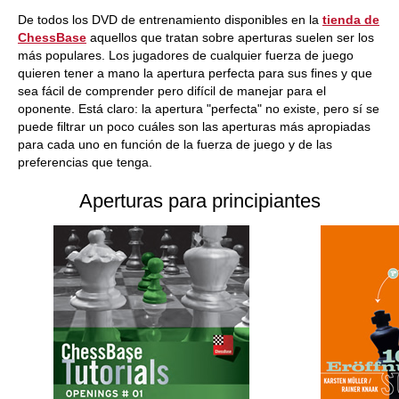
train more efficiently, intelligently and with a
more personalised approach than ever before.
De todos los DVD de entrenamiento disponibles en la
tienda de
ChessBase
aquellos que tratan sobre aperturas suelen ser los
más populares. Los jugadores de cualquier fuerza de juego
quieren tener a mano la apertura perfecta para sus fines y que
sea fácil de comprender pero difícil de manejar para el
oponente. Está claro: la apertura "perfecta" no existe, pero sí se
puede filtrar un poco cuáles son las aperturas más apropiadas
para cada uno en función de la fuerza de juego y de las
preferencias que tenga.
Aperturas para principiantes