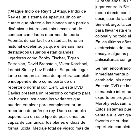
Durante años, la ú
jugar contra la Sic
("Ataque Indio de Rey") El Ataque Indio de
modo directo con la
Rey es un sistema de apertura único en
decir, cuando las 
cuanto que ofrece a las blancas una partida
Sin embargo, la ca
dinámica e interesante sin necesidad de
para llevar esta e
conocer cantidades enormes de teoría.
colosal y no todo e
Además de ser fácil de estudiar, tiene un
En los últimos año
historial excelente, ya que entre sus más
ajedrecistas del 
destacados usuarios están grandes
ensayar algunas pe
jugadores como Bobby Fischer, Tigran
antisicilianas con g
Petrosian, David Bronstein, Viktor Korchnoi,
Se han encontrado
Leonid Stein y Lev Psakhis. Se puede jugar
inmediatamente pill
tanto como un sistema de apertura completo
cambiado, sin neces
e independiente o como parte de un
En este DVD de la 
repertorio normal con 1.e4. Es este DVD
el maestro internac
Davies presenta un repertorio completo para
experto en program
las blancas, así como las variantes que
Murphy esbozan las 
pueden emplear para complementar un
Estos sistemas pue
repertorio de peón de rey. Dada su amplia
ventaja a la vez que
experiencia en este tipo de posiciones, es
favorita de su rival
capaz de comunicar los planes e ideas de
repertorio completo
forma lúcida. Metraje total de vídeo: más de