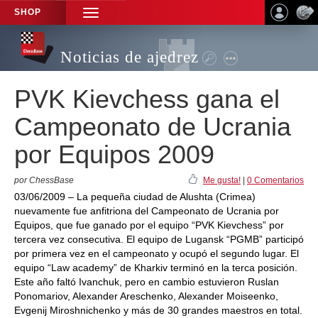
SHOP
TOGGLE
NAVIGATION
Noticias de ajedrez
PVK Kievchess gana el
Campeonato de Ucrania
por Equipos 2009
por ChessBase
Me gusta!
|
0 Comentarios
03/06/2009 – La pequeña ciudad de Alushta (Crimea)
nuevamente fue anfitriona del Campeonato de Ucrania por
Equipos, que fue ganado por el equipo “PVK Kievchess” por
tercera vez consecutiva. El equipo de Lugansk “PGMB” participó
por primera vez en el campeonato y ocupó el segundo lugar. El
equipo “Law academy” de Kharkiv terminó en la terca posición.
Este año faltó Ivanchuk, pero en cambio estuvieron Ruslan
Ponomariov, Alexander Areschenko, Alexander Moiseenko,
Evgenij Miroshnichenko y más de 30 grandes maestros en total.