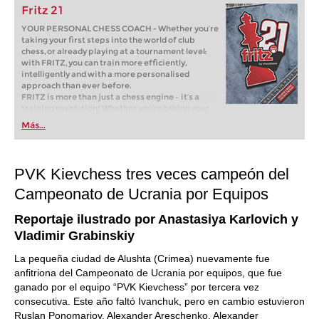
Fritz 21
YOUR PERSONAL CHESS COACH - Whether you’re
taking your first steps into the world of club
chess, or already playing at a tournament level:
with FRITZ, you can train more efficiently,
intelligently and with a more personalised
approach than ever before.
FRITZ is more than just a chess engine – it’s a
training revolution! Whether you’re taking your
first steps into the world of club chess, or already
Más...
playing at a tournament level: with FRITZ, you can
train more efficiently, intelligently and with a
more personalised approach than ever before.
PVK Kievchess tres veces campeón del
Campeonato de Ucrania por Equipos
Reportaje ilustrado por Anastasiya Karlovich y
Vladimir Grabinskiy
La pequeña ciudad de Alushta (Crimea) nuevamente fue
anfitriona del Campeonato de Ucrania por equipos, que fue
ganado por el equipo “PVK Kievchess” por tercera vez
consecutiva. Este año faltó Ivanchuk, pero en cambio estuvieron
Ruslan Ponomariov, Alexander Areschenko, Alexander