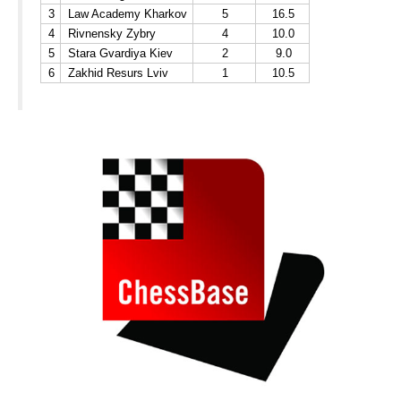
3
Law Academy Kharkov
5
16.5
4
Rivnensky Zybry
4
10.0
5
Stara Gvardiya Kiev
2
9.0
6
Zakhid Resurs Lviv
1
10.5