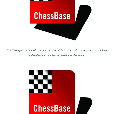
Yu Yangyi ganó el magistral de 2014. Con 4,5 de 6 aún podría
intentar revalidar el título este año.