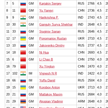
7
5
GM
Karjakin Sergey
RUS
2766
4,5
2
8
11
GM
Yu Yangyi
CHN
2736
4,5
2
9
9
GM
Harikrishna P.
IND
2743
4,5
2
10
30
GM
Ganguly Surya Shekhar
IND
2648
4,5
2
11
33
GM
Sjugirov Sanan
RUS
2646
4,5
2
12
17
GM
Ponomariov Ruslan
UKR
2710
4,5
2
13
10
GM
Jakovenko Dmitry
RUS
2737
4,5
2
14
18
GM
Ni Hua
CHN
2693
4,5
2
15
6
GM
Li Chao B
CHN
2750
4,0
2
16
79
Xu Yinglun
CHN
2470
4,0
2
17
102
IM
Vignesh N R
IND
2422
4,0
2
18
66
IM
Yuffa Daniil
RUS
2504
4,0
2
19
15
GM
Korobov Anton
UKR
2713
4,0
2
20
21
GM
Matlakov Maxim
RUS
2684
4,0
2
21
29
GM
Akopian Vladimir
ARM
2648
4,0
2