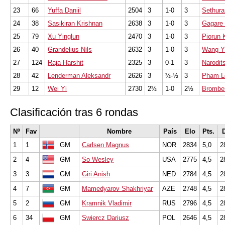
23
66
Yuffa Daniil
2504
3
1-0
3
Sethura
24
38
Sasikiran Krishnan
2638
3
1-0
3
Gagare 
25
79
Xu Yinglun
2470
3
1-0
3
Piorun 
26
40
Grandelius Nils
2632
3
1-0
3
Wang Y
27
124
Raja Harshit
2325
3
0-1
3
Narodit
28
42
Lenderman Aleksandr
2626
3
½-½
3
Pham L
29
12
Wei Yi
2730
2½
1-0
2½
Bromber
Clasificación tras 6 rondas
Nº
Fav
Nombre
País
Elo
Pts.
D
1
1
GM
Carlsen Magnus
NOR
2834
5,0
2
2
4
GM
So Wesley
USA
2775
4,5
2
3
3
GM
Giri Anish
NED
2784
4,5
2
4
7
GM
Mamedyarov Shakhriyar
AZE
2748
4,5
2
5
2
GM
Kramnik Vladimir
RUS
2796
4,5
2
6
34
GM
Swiercz Dariusz
POL
2646
4,5
2