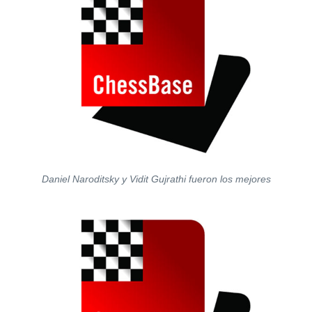
Daniel Naroditsky y Vidit Gujrathi fueron los mejores