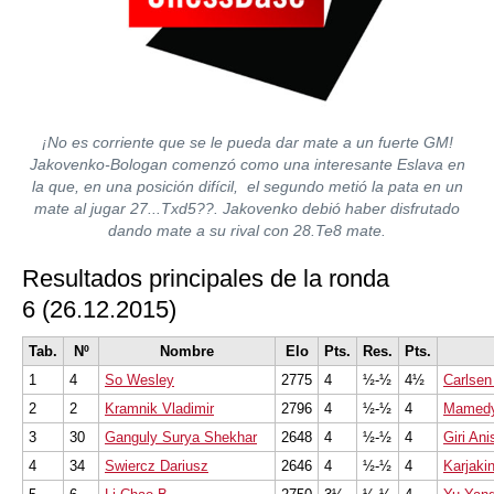
¡No es corriente que se le pueda dar mate a un fuerte GM!
Jakovenko-Bologan comenzó como una interesante Eslava en
la que, en una posición difícil, el segundo metió la pata en un
mate al jugar 27...Txd5??. Jakovenko debió haber disfrutado
dando mate a su rival con 28.Te8 mate.
Resultados principales de la ronda
6 (26.12.2015)
Tab.
Nº
Nombre
Elo
Pts.
Res.
Pts.
1
4
So Wesley
2775
4
½-½
4½
Carlse
2
2
Kramnik Vladimir
2796
4
½-½
4
Mamedy
3
30
Ganguly Surya Shekhar
2648
4
½-½
4
Giri Ani
4
34
Swiercz Dariusz
2646
4
½-½
4
Karjaki