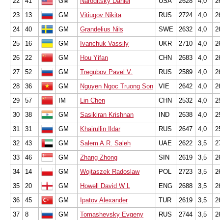
22
41
GM
Naroditsky Daniel
USA
2628
4,0
2
23
13
GM
Vitiugov Nikita
RUS
2724
4,0
2
24
40
GM
Grandelius Nils
SWE
2632
4,0
2
25
16
GM
Ivanchuk Vassily
UKR
2710
4,0
2
26
22
GM
Hou Yifan
CHN
2683
4,0
2
27
52
GM
Tregubov Pavel V.
RUS
2589
4,0
2
28
36
GM
Nguyen Ngoc Truong Son
VIE
2642
4,0
2
29
57
IM
Lin Chen
CHN
2532
4,0
2
30
38
GM
Sasikiran Krishnan
IND
2638
4,0
2
31
31
GM
Khairullin Ildar
RUS
2647
4,0
2
32
43
GM
Salem A.R. Saleh
UAE
2622
3,5
2
33
46
GM
Zhang Zhong
SIN
2619
3,5
2
34
14
GM
Wojtaszek Radoslaw
POL
2723
3,5
2
35
20
GM
Howell David W L
ENG
2688
3,5
2
36
45
GM
Ipatov Alexander
TUR
2619
3,5
2
37
8
GM
Tomashevsky Evgeny
RUS
2744
3,5
2