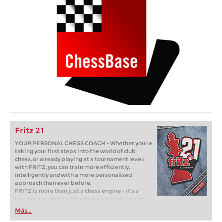
Fritz 21
YOUR PERSONAL CHESS COACH - Whether you’re
taking your first steps into the world of club
chess, or already playing at a tournament level:
with FRITZ, you can train more efficiently,
intelligently and with a more personalised
approach than ever before.
FRITZ is more than just a chess engine – it’s a
training revolution! Whether you’re taking your
first steps into the world of club chess, or already
Más...
playing at a tournament level: with FRITZ, you can