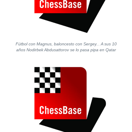
Fútbol con Magnus, baloncesto con Sergey... A sus 10
años Nodirbek Abdusattorov se lo pasa pipa en Qatar