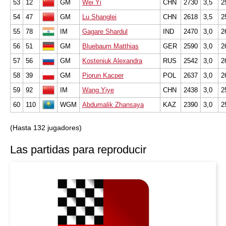
53
12
GM
Wei Yi
CHN
2730
3,5
2
54
47
GM
Lu Shanglei
CHN
2618
3,5
2
55
78
IM
Gagare Shardul
IND
2470
3,0
2
56
51
GM
Bluebaum Matthias
GER
2590
3,0
2
57
56
GM
Kosteniuk Alexandra
RUS
2542
3,0
2
58
39
GM
Piorun Kacper
POL
2637
3,0
2
59
92
IM
Wang Yiye
CHN
2438
3,0
2
60
110
WGM
Abdumalik Zhansaya
KAZ
2390
3,0
2
(Hasta 132 jugadores)
Las partidas para reproducir