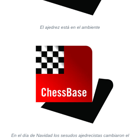
El ajedrez está en el ambiente
En el día de Navidad los sesudos ajedrecistas cambiaron el