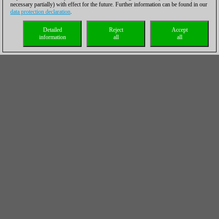
necessary partially) with effect for the future. Further information can be found in our
data protection declaration
.
Detailed
Reject
Accept
information
all
all