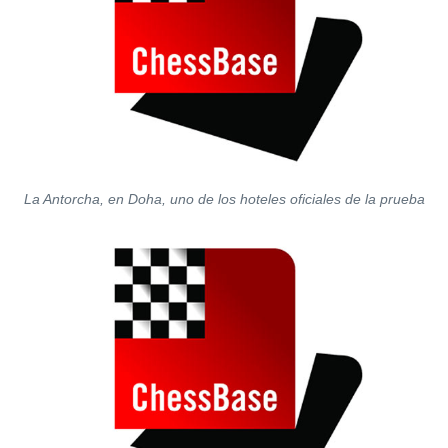
La Antorcha, en Doha, uno de los hoteles oficiales de la prueba