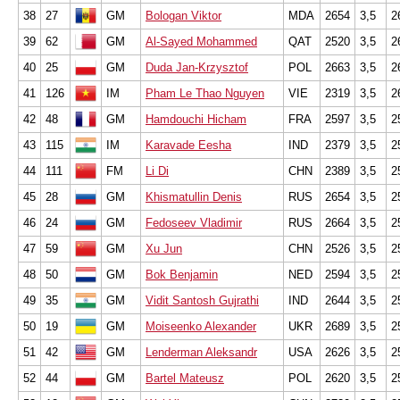
38
27
GM
Bologan Viktor
MDA
2654
3,5
2
39
62
GM
Al-Sayed Mohammed
QAT
2520
3,5
2
40
25
GM
Duda Jan-Krzysztof
POL
2663
3,5
2
41
126
IM
Pham Le Thao Nguyen
VIE
2319
3,5
2
42
48
GM
Hamdouchi Hicham
FRA
2597
3,5
2
43
115
IM
Karavade Eesha
IND
2379
3,5
2
44
111
FM
Li Di
CHN
2389
3,5
2
45
28
GM
Khismatullin Denis
RUS
2654
3,5
2
46
24
GM
Fedoseev Vladimir
RUS
2664
3,5
2
47
59
GM
Xu Jun
CHN
2526
3,5
2
48
50
GM
Bok Benjamin
NED
2594
3,5
2
49
35
GM
Vidit Santosh Gujrathi
IND
2644
3,5
2
50
19
GM
Moiseenko Alexander
UKR
2689
3,5
2
51
42
GM
Lenderman Aleksandr
USA
2626
3,5
2
52
44
GM
Bartel Mateusz
POL
2620
3,5
2