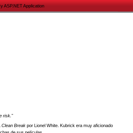
y ASP.NET Application
 risk."
a
Clean Break
por Lionel White. Kubrick era muy aficionado
has de sus películas.