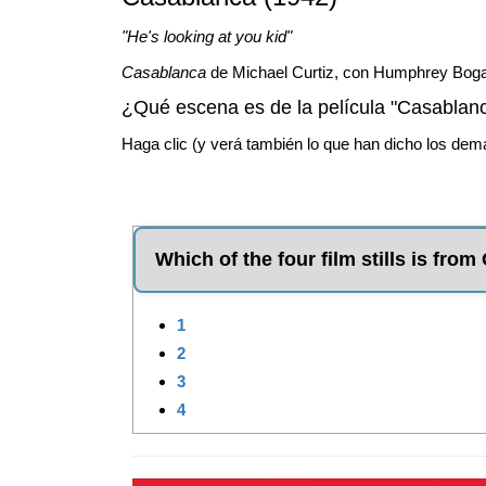
"He's looking at you kid"
Casablanca
de Michael Curtiz, con Humphrey Boga
¿Qué escena es de la película "Casablan
Haga clic (y verá también lo que han dicho los demá
Which of the four film stills is fro
1
2
3
4