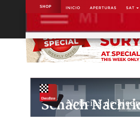
SHOP
INICIO
APERTURAS
SAT
Application name
Noticias de ajedr