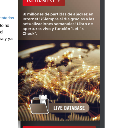
INFÓRMESE >
¡8 millones de partidas de ajedrez en
ntarios
Internet! ¡Siempre al día gracias a las
actualizaciones semanales! Libro de
to no
aperturas vivo y función “Let´s
el
Check”.
ia y ya