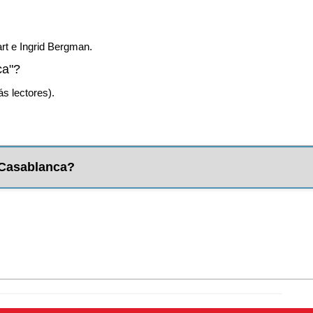
rt e Ingrid Bergman.
ca"?
s lectores).
m Casablanca?