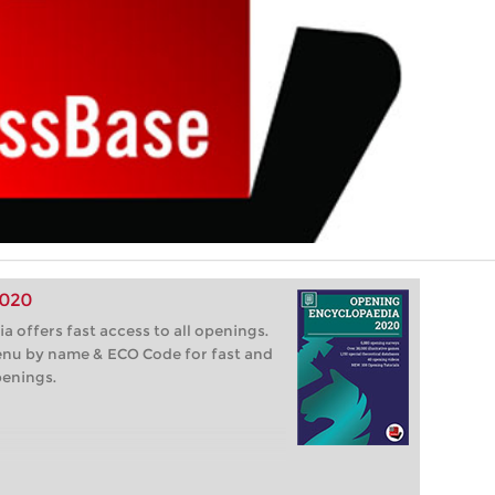
2020
offers fast access to all openings.
enu by name & ECO Code for fast and
penings.