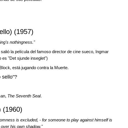
llo) (1957)
ing's nothingness."
 salió la película del famoso director de cine sueco, Ingmar
co es "Det sjunde inseglet")
 Block, está jugando contra la Muerte.
 sello"?
man,
The Seventh Seal
.
 (1960)
domness is excluded, - for someone to play against himself is
mp over his own shadow."