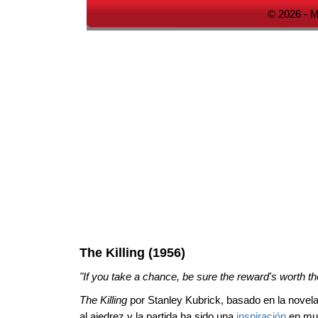
© 2026 - M
The Killing (1956)
"If you take a chance, be sure the reward's worth the
The Killing
por Stanley Kubrick, basado en la novel
al ajedrez y la partida ha sido una
inspiración
en muc