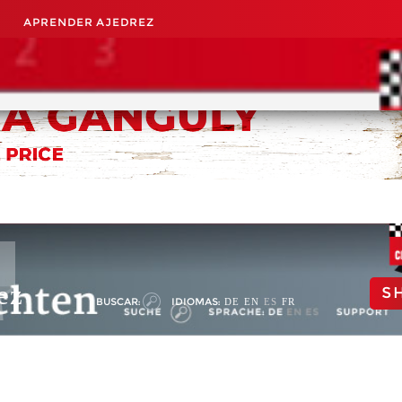
APRENDER AJEDREZ
ez
S
BUSCAR:
IDIOMAS:
DE
EN
ES
FR