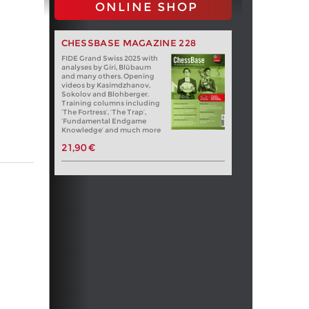
ONLINE SHOP
CHESSBASE MAGAZINE 228
FIDE Grand Swiss 2025 with
analyses by Giri, Blübaum
and many others. Opening
videos by Kasimdzhanov,
Sokolov and Blohberger.
Training columns including
‘The Fortress’, ‘The Trap’,
‘Fundamental Endgame
Knowledge’ and much more
21,90 €