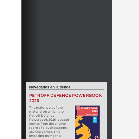
Novedades en la tienda
PETROFF DEFENCE POWERBOOK
2026
The major part of the
material on which the
Petroff Defence
Powerbook 2026 is based
comes from the engine
room of playchess.com:
357 000 games. This
imposing number is