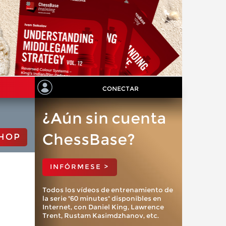
CONECTAR
¿Aún sin cuenta
ChessBase?
HOP
INFÓRMESE >
Todos los vídeos de entrenamiento de
la serie "60 minutes" disponibles en
Internet, con Daniel King, Lawrence
Trent, Rustam Kasimdzhanov, etc.