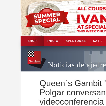
INICIO
APERTURAS
SAT
SHOP
Noticias de ajedr
Queen´s Gambit "
Polgar conversa
videoconferencia