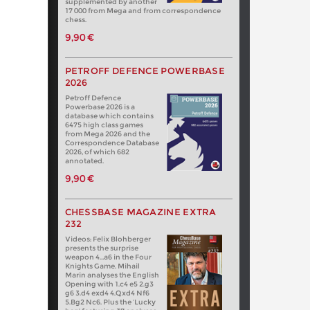
supplemented by another
17 000 from Mega and from correspondence
chess.
9,90 €
PETROFF DEFENCE POWERBASE
2026
Petroff Defence
Powerbase 2026 is a
database which contains
6475 high class games
from Mega 2026 and the
Correspondence Database
2026, of which 682
annotated.
9,90 €
CHESSBASE MAGAZINE EXTRA
232
Videos: Felix Blohberger
presents the surprise
weapon 4…a6 in the Four
Knights Game. Mihail
Marin analyses the English
Opening with 1.c4 e5 2.g3
g6 3.d4 exd4 4.Qxd4 Nf6
5.Bg2 Nc6. Plus the ‘Lucky