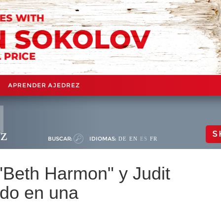
APRENDER AJEDREZ
ez
S
BUSCAR:
IDIOMAS:
DE
EN
ES
FR
Beth Harmon" y Judit
ndo en una