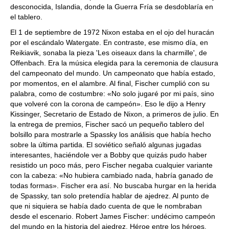
desconocida, Islandia, donde la Guerra Fría se desdoblaría en
el tablero.
El 1 de septiembre de 1972 Nixon estaba en el ojo del huracán
por el escándalo Watergate. En contraste, ese mismo día, en
Reikiavik, sonaba la pieza 'Les oiseaux dans la charmille', de
Offenbach. Era la música elegida para la ceremonia de clausura
del campeonato del mundo. Un campeonato que había estado,
por momentos, en el alambre. Al final, Fischer cumplió con su
palabra, como de costumbre: «No solo jugaré por mi país, sino
que volveré con la corona de campeón». Eso le dijo a Henry
Kissinger, Secretario de Estado de Nixon, a primeros de julio. En
la entrega de premios, Fischer sacó un pequeño tablero del
bolsillo para mostrarle a Spassky los análisis que había hecho
sobre la última partida. El soviético señaló algunas jugadas
interesantes, haciéndole ver a Bobby que quizás pudo haber
resistido un poco más, pero Fischer negaba cualquier variante
con la cabeza: «No hubiera cambiado nada, habría ganado de
todas formas». Fischer era así. No buscaba hurgar en la herida
de Spassky, tan solo pretendía hablar de ajedrez. Al punto de
que ni siquiera se había dado cuenta de que le nombraban
desde el escenario. Robert James Fischer: undécimo campeón
del mundo en la historia del ajedrez. Héroe entre los héroes.