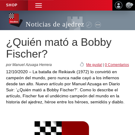
SHOP
TOGGLE
NAVIGATION
Noticias de ajedrez
¿Quién mató a Bobby
Fischer?
por Manuel Azuaga Herrera
Me gusta!
|
0 Comentarios
12/10/2020 – La batalla de Reikiavik (1972) lo convirtió en
campeón del mundo, pero nunca nadie cayó a los infiernos
desde tan alto. Nuevo artículo por Manuel Azuaga en Diario
Suir: ‘¿Quién mató a Bobby Fischer?’. Como lo describe el
artículo, Fischer fue el undécimo campeón del mundo en la
historia del ajedrez, héroe entre los héroes, semidiós y diablo.