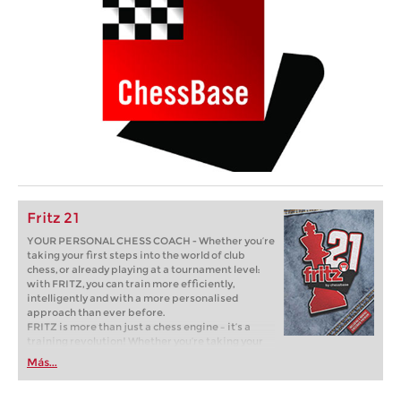
Fritz 21
YOUR PERSONAL CHESS COACH - Whether you’re
taking your first steps into the world of club
chess, or already playing at a tournament level:
with FRITZ, you can train more efficiently,
intelligently and with a more personalised
approach than ever before.
FRITZ is more than just a chess engine – it’s a
training revolution! Whether you’re taking your
first steps into the world of club chess, or already
Más...
playing at a tournament level: with FRITZ, you can
train more efficiently, intelligently and with a
more personalised approach than ever before.