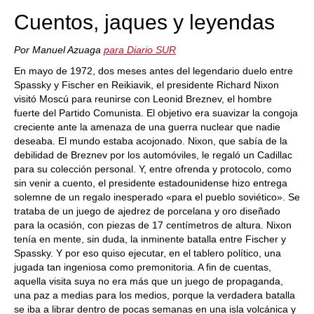
Cuentos, jaques y leyendas
Por Manuel Azuaga
para Diario SUR
En mayo de 1972, dos meses antes del legendario duelo entre
Spassky y Fischer en Reikiavik, el presidente Richard Nixon
visitó Moscú para reunirse con Leonid Breznev, el hombre
fuerte del Partido Comunista. El objetivo era suavizar la congoja
creciente ante la amenaza de una guerra nuclear que nadie
deseaba. El mundo estaba acojonado. Nixon, que sabía de la
debilidad de Breznev por los automóviles, le regaló un Cadillac
para su colección personal. Y, entre ofrenda y protocolo, como
sin venir a cuento, el presidente estadounidense hizo entrega
solemne de un regalo inesperado «para el pueblo soviético». Se
trataba de un juego de ajedrez de porcelana y oro diseñado
para la ocasión, con piezas de 17 centímetros de altura. Nixon
tenía en mente, sin duda, la inminente batalla entre Fischer y
Spassky. Y por eso quiso ejecutar, en el tablero político, una
jugada tan ingeniosa como premonitoria. A fin de cuentas,
aquella visita suya no era más que un juego de propaganda,
una paz a medias para los medios, porque la verdadera batalla
se iba a librar dentro de pocas semanas en una isla volcánica y