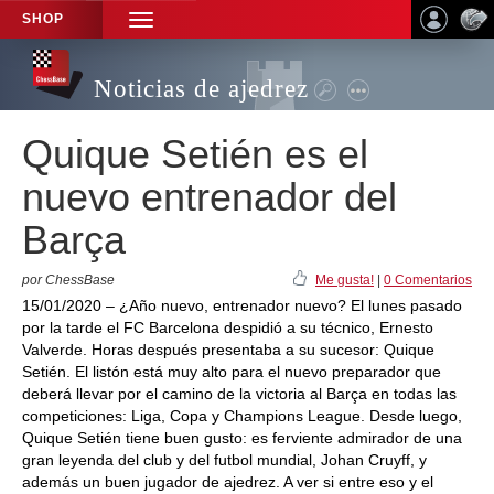
SHOP
TOGGLE
NAVIGATION
Noticias de ajedrez
Quique Setién es el
nuevo entrenador del
Barça
por ChessBase
Me gusta!
|
0 Comentarios
15/01/2020 – ¿Año nuevo, entrenador nuevo? El lunes pasado
por la tarde el FC Barcelona despidió a su técnico, Ernesto
Valverde. Horas después presentaba a su sucesor: Quique
Setién. El listón está muy alto para el nuevo preparador que
deberá llevar por el camino de la victoria al Barça en todas las
competiciones: Liga, Copa y Champions League. Desde luego,
Quique Setién tiene buen gusto: es ferviente admirador de una
gran leyenda del club y del futbol mundial, Johan Cruyff, y
además un buen jugador de ajedrez. A ver si entre eso y el