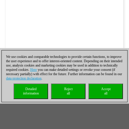
We use cookies and comparable technologies to provide certain functions, to improve
the user experience and to offer interest-oriented content. Depending on their intended
use, analysis cookies and marketing cookies may be used in addition to technically
required cookies.
Here
you can make detailed settings or revoke your consent (if
necessary partially) with effect for the future. Further information can be found in our
data protection declaration
.
Detailed
Reject
Accept
information
all
all