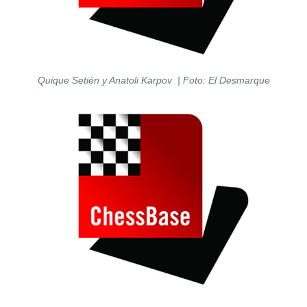
Quique Setién y Anatoli Karpov | Foto:
El Desmarque