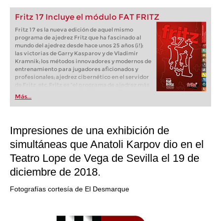
Fritz 17 Incluye el módulo FAT FRITZ
Fritz 17 es la nueva edición de aquel mismo
programa de ajedrez Fritz que ha fascinado al
mundo del ajedrez desde hace unos 25 años (¡!):
las victorias de Garry Kasparov y de Vladimir
Kramnik; los métodos innovadores y modernos de
entrenamiento para jugadores aficionados y
profesionales; ajedrez cibernético en el servidor
de Fritz, etc. Fritz es “el programa de ajedrez más
popular de Alemania” (Der Spiegel) y ofrece todo
Más...
lo que necesita el ajedrecista. La novedad más
espectacular: Fritz 17 incluye el módulo basado
en una red neuronal de inteligencia artificial, "Fat
Fritz".
Impresiones de una exhibición de
simultáneas que Anatoli Karpov dio en el
Teatro Lope de Vega de Sevilla el 19 de
diciembre de 2018.
Fotografías cortesía de El Desmarque