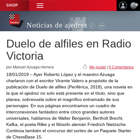
SHOP
TOGGLE
NAVIGATION
Noticias de ajedrez
Duelo de alfiles en Radio
Victoria
por Manuel Azuaga Herrera
Me gusta!
|
0 Comentarios
18/01/2019 – Ayer Roberto López y el maestro Azuaga
charlaron con el escritor Vicente Valero a propósito de la
publicación de Duelo de alfiles (Periférica, 2018), una novela en
la que el ajedrez no solo está presente en el título, sino que
planea, sobrevuela sobre el magnífico entramado de sus
personajes. En sus páginas encontramos un cuadro de
interconexiones fantástico entre cinco grandes autores
universales, hablamos de Walter Benjamin, Bertholt Brecht,
Kafka, el poeta Rilke y el filósofo alemán Friedrich Nietzsche.
Continúa también el concurso del sorteo de un Paquete Starter
de ChessBase 15.