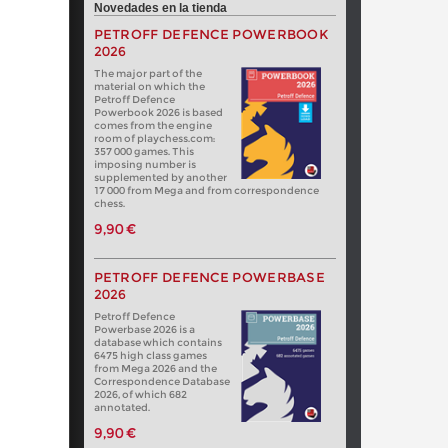
Novedades en la tienda
PETROFF DEFENCE POWERBOOK
2026
The major part of the
material on which the
Petroff Defence
Powerbook 2026 is based
comes from the engine
room of playchess.com:
357 000 games. This
imposing number is
supplemented by another
17 000 from Mega and from correspondence
chess.
9,90 €
PETROFF DEFENCE POWERBASE
2026
Petroff Defence
Powerbase 2026 is a
database which contains
6475 high class games
from Mega 2026 and the
Correspondence Database
2026, of which 682
annotated.
9,90 €