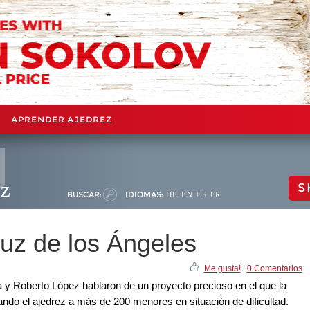
APRENDER AJEDREZ
ez
S
BUSCAR:
IDIOMAS:
DE
EN
ES
FR
ruz de los Ángeles
Me gusta!
|
0 Comentarios
y Roberto López hablaron de un proyecto precioso en el que la
ndo el ajedrez a más de 200 menores en situación de dificultad.