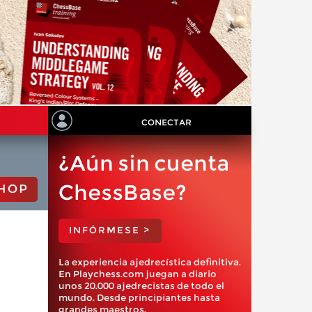
CONECTAR
¿Aún sin cuenta
ChessBase?
HOP
INFÓRMESE >
La experiencia ajedrecística definitiva.
En Playchess.com juegan a diario
unos 20.000 ajedrecistas de todo el
mundo. Desde principiantes hasta
grandes maestros.