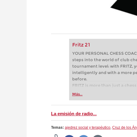
Fritz 21
YOUR PERSONAL CHESS COACH - 
steps into the world of club che
tournament level: with FRITZ, y
intelligently and with a more 
before.
FRITZ is more than just a chess 
Whether you’re taking your firs
Más...
or already playing at a tournam
more efficiently, intelligently
approach than ever before.
La emisión de radio...
Temas:
ajedrez social y terapéutico
,
Cruz de los Á