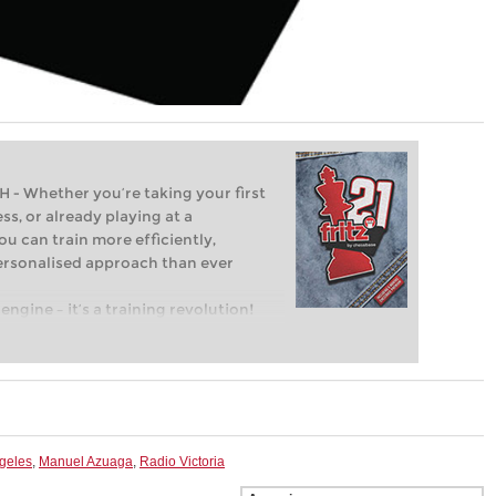
Whether you’re taking your first
ss, or already playing at a
ou can train more efficiently,
personalised approach than ever
engine – it’s a training revolution!
t steps into the world of club chess,
ent level: with FRITZ, you can train
 and with a more personalised
ngeles
,
Manuel Azuaga
,
Radio Victoria