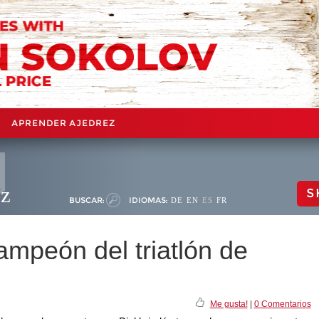
APRENDER AJEDREZ
ez
S
BUSCAR:
IDIOMAS:
DE
EN
ES
FR
ampeón del triatlón de
Me gusta!
|
0 Comentarios