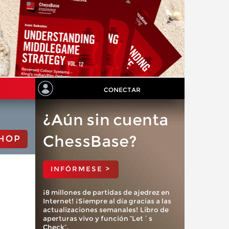
CONECTAR
¿Aún sin cuenta
ChessBase?
HOP
INFÓRMESE >
¡8 millones de partidas de ajedrez en
Internet! ¡Siempre al día gracias a las
actualizaciones semanales! Libro de
aperturas vivo y función “Let´s
Check”.