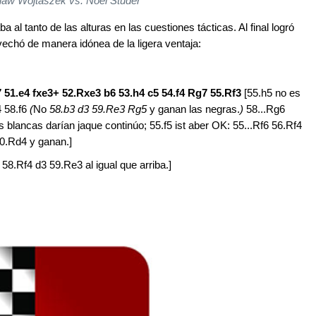
aw Wojtaszek vs. Noel Studer
al tanto de las alturas en las cuestiones tácticas. Al final logró
echó de manera idónea de la ligera ventaja:
 51.e4 fxe3+ 52.Rxe3 b6 53.h4 c5 54.f4 Rg7 55.Rf3
[55.h5 no es
4 58.f6
(
No
58.b3 d3 59.Re3 Rg5
y ganan las negras.
)
58...Rg6
 blancas darían jaque continúo; 55.f5 ist aber OK: 55...Rf6 56.Rf4
0.Rd4 y ganan.]
 58.Rf4 d3 59.Re3 al igual que arriba.]