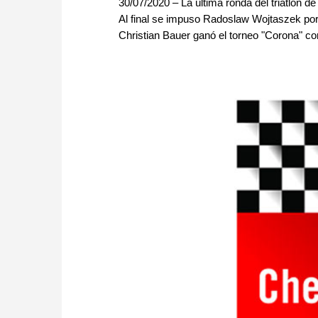
30/07/2020 – La última ronda del triatlón 
Al final se impuso Radoslaw Wojtaszek p
Christian Bauer ganó el torneo "Corona" con