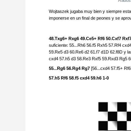
Radosl
Wojtaszek jugaba muy bien y siempre estaba 
imponerse en un final de peones y se aprov
48.Txg6+ Rxg6 49.Ce5+ Rf6 50.Cxf7 Rxf7
suficiente: 55...Rh6 56.f5 Rxh5 57.Rf4 cxd
59.Re5 d3 60.Re6 d2 61.f7 d1D 62.f8D y las
cxd4 57.h5 d3 58.Re3 Rxf5 59.Rxd3 Rg5 6
55...Rg6 56.Rg4 Rg7
[56...cxd4 57.f5+ Rf6
57.h5 Rf6 58.f5 cxd4 59.h6 1-0