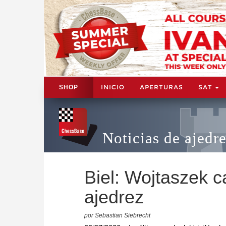
INICIO
APERTURAS
SAT
SHOP
Noticias de ajedr
Biel: Wojtaszek c
ajedrez
por Sebastian Siebrecht