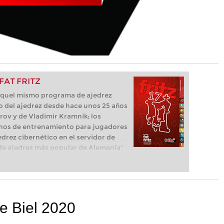
 FAT FRITZ
e aquel mismo programa de ajedrez
o del ajedrez desde hace unos 25 años
parov y de Vladimir Kramnik; los
os de entrenamiento para jugadores
edrez cibernético en el servidor de
ma de ajedrez más popular de Alemania”
que necesita el ajedrecista. La novedad
luye el módulo basado en una red
l, "Fat Fritz".
de Biel 2020