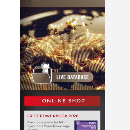
ONLINE SHOP
FRITZ POWERBOOK 2026
Even more power forFritz.
Even more Chess knowledge
for you.