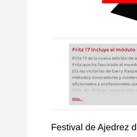
Fritz 17 Incluye el módulo
Fritz 17 es la nueva edición d
Fritz que ha fascinado al mund
(¡!): las victorias de Garry Kas
métodos innovadores y modern
aficionados y profesionales; aj
Fritz, etc. Fritz es “el progra
(Der Spiegel) y ofrece todo lo 
Más...
más espectacular: Fritz 17 inc
neuronal de inteligencia artificia
Festival de Ajedrez 