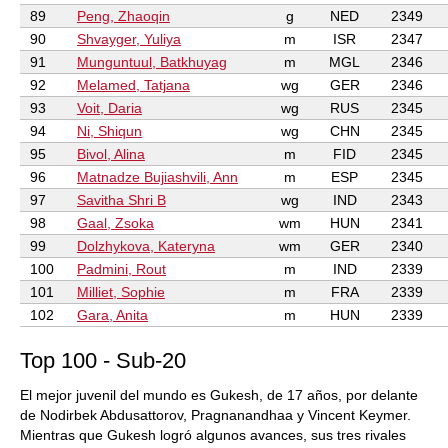
89
Peng, Zhaoqin
g
NED
2349
90
Shvayger, Yuliya
m
ISR
2347
91
Munguntuul, Batkhuyag
m
MGL
2346
92
Melamed, Tatjana
wg
GER
2346
93
Voit, Daria
wg
RUS
2345
94
Ni, Shiqun
wg
CHN
2345
95
Bivol, Alina
m
FID
2345
96
Matnadze Bujiashvili, Ann
m
ESP
2345
97
Savitha Shri B
wg
IND
2343
98
Gaal, Zsoka
wm
HUN
2341
99
Dolzhykova, Kateryna
wm
GER
2340
100
Padmini, Rout
m
IND
2339
101
Milliet, Sophie
m
FRA
2339
102
Gara, Anita
m
HUN
2339
Top 100 - Sub-20
El mejor juvenil del mundo es Gukesh, de 17 años, por delante
de Nodirbek Abdusattorov, Pragnanandhaa y Vincent Keymer.
Mientras que Gukesh logró algunos avances, sus tres rivales