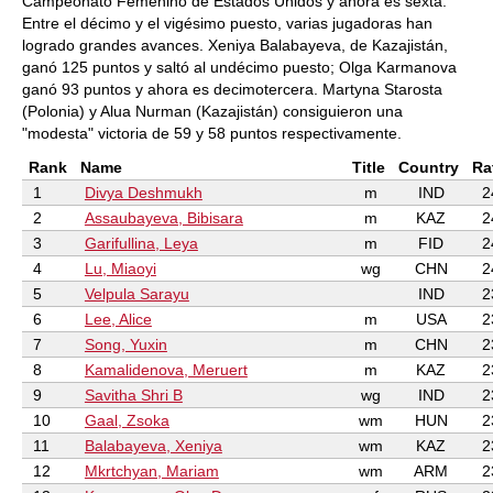
Campeonato Femenino de Estados Unidos y ahora es sexta.
Entre el décimo y el vigésimo puesto, varias jugadoras han
logrado grandes avances. Xeniya Balabayeva, de Kazajistán,
ganó 125 puntos y saltó al undécimo puesto; Olga Karmanova
ganó 93 puntos y ahora es decimotercera. Martyna Starosta
(Polonia) y Alua Nurman (Kazajistán) consiguieron una
"modesta" victoria de 59 y 58 puntos respectivamente.
Rank
Name
Title
Country
Ra
1
Divya Deshmukh
m
IND
2
2
Assaubayeva, Bibisara
m
KAZ
2
3
Garifullina, Leya
m
FID
2
4
Lu, Miaoyi
wg
CHN
2
5
Velpula Sarayu
IND
2
6
Lee, Alice
m
USA
2
7
Song, Yuxin
m
CHN
2
8
Kamalidenova, Meruert
m
KAZ
2
9
Savitha Shri B
wg
IND
2
10
Gaal, Zsoka
wm
HUN
2
11
Balabayeva, Xeniya
wm
KAZ
2
12
Mkrtchyan, Mariam
wm
ARM
2