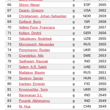
66
Shirov, Alexei
g
ESP
2665
67
Oparin, Grigoriy
g
USA
2662
68
Christiansen, Johan-Sebastian
g
NOR
2659
69
Gelfand, Boris
g
ISR
2658
70
Vallejo Pons, Francisco
g
ESP
2657
71
Kollars, Dmitrij
g
GER
2656
72
Yakubboev, Nodirbek
g
UZB
2655
73
Morozevich, Alexander
g
RUS
2655
74
Ponomariov, Ruslan
g
UKR
2654
75
Grandelius, Nils
g
SWE
2653
76
Sadhwani, Raunak
g
IND
2653
77
Salem, A.R. Saleh
g
UAE
2652
78
Matlakov, Maxim
g
RUS
2651
79
Sjugirov, Sanan
g
HUN
2651
80
Inarkiev, Ernesto
g
FID
2650
81
Kryvoruchko, Yuriy
g
UKR
2650
82
Narayanan S L
g
IND
2649
83
Puranik, Abhimanyu
g
IND
2649
84
Ni, Hua
g
CHN
2649