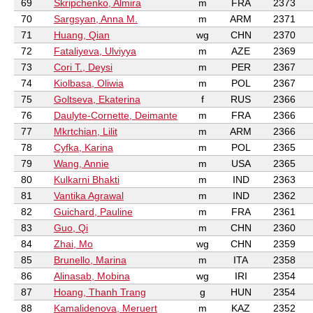
69
Skripchenko, Almira
m
FRA
2373
70
Sargsyan, Anna M.
m
ARM
2371
71
Huang, Qian
wg
CHN
2370
72
Fataliyeva, Ulviyya
m
AZE
2369
73
Cori T., Deysi
m
PER
2367
74
Kiolbasa, Oliwia
m
POL
2367
75
Goltseva, Ekaterina
f
RUS
2366
76
Daulyte-Cornette, Deimante
m
FRA
2366
77
Mkrtchian, Lilit
m
ARM
2366
78
Cyfka, Karina
m
POL
2365
79
Wang, Annie
m
USA
2365
80
Kulkarni Bhakti
m
IND
2363
81
Vantika Agrawal
m
IND
2362
82
Guichard, Pauline
m
FRA
2361
83
Guo, Qi
m
CHN
2360
84
Zhai, Mo
wg
CHN
2359
85
Brunello, Marina
m
ITA
2358
86
Alinasab, Mobina
wg
IRI
2354
87
Hoang, Thanh Trang
g
HUN
2354
88
Kamalidenova, Meruert
m
KAZ
2352