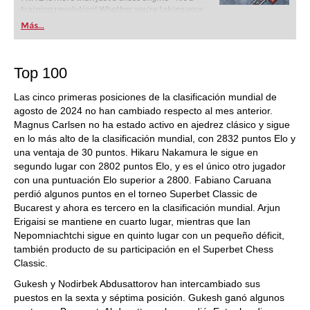
training revolution! Whether you’re taking your
first steps into the world of club chess, or already
Más...
playing at a tournament level: with FRITZ, you can
train more efficiently, intelligently and with a
more personalised approach than ever before.
Top 100
Las cinco primeras posiciones de la clasificación mundial de
agosto de 2024 no han cambiado respecto al mes anterior.
Magnus Carlsen no ha estado activo en ajedrez clásico y sigue
en lo más alto de la clasificación mundial, con 2832 puntos Elo y
una ventaja de 30 puntos. Hikaru Nakamura le sigue en
segundo lugar con 2802 puntos Elo, y es el único otro jugador
con una puntuación Elo superior a 2800. Fabiano Caruana
perdió algunos puntos en el torneo Superbet Classic de
Bucarest y ahora es tercero en la clasificación mundial. Arjun
Erigaisi se mantiene en cuarto lugar, mientras que Ian
Nepomniachtchi sigue en quinto lugar con un pequeño déficit,
también producto de su participación en el Superbet Chess
Classic.
Gukesh y Nodirbek Abdusattorov han intercambiado sus
puestos en la sexta y séptima posición. Gukesh ganó algunos