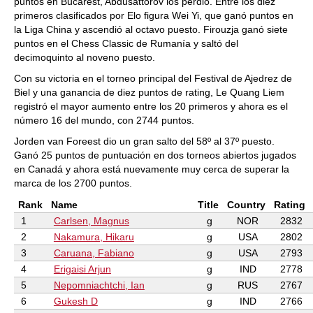
puntos en Bucarest, Abdusattorov los perdió. Entre los diez
primeros clasificados por Elo figura Wei Yi, que ganó puntos en
la Liga China y ascendió al octavo puesto. Firouzja ganó siete
puntos en el Chess Classic de Rumanía y saltó del
decimoquinto al noveno puesto.
Con su victoria en el torneo principal del Festival de Ajedrez de
Biel y una ganancia de diez puntos de rating, Le Quang Liem
registró el mayor aumento entre los 20 primeros y ahora es el
número 16 del mundo, con 2744 puntos.
Jorden van Foreest dio un gran salto del 58º al 37º puesto.
Ganó 25 puntos de puntuación en dos torneos abiertos jugados
en Canadá y ahora está nuevamente muy cerca de superar la
marca de los 2700 puntos.
Rank
Name
Title
Country
Rating
1
Carlsen, Magnus
g
NOR
2832
2
Nakamura, Hikaru
g
USA
2802
3
Caruana, Fabiano
g
USA
2793
4
Erigaisi Arjun
g
IND
2778
5
Nepomniachtchi, Ian
g
RUS
2767
6
Gukesh D
g
IND
2766