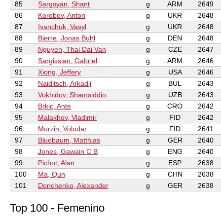
85
Sargsyan, Shant
g
ARM
2649
86
Korobov, Anton
g
UKR
2648
87
Ivanchuk, Vasyl
g
UKR
2648
88
Bjerre, Jonas Buhl
g
DEN
2648
89
Nguyen, Thai Dai Van
g
CZE
2647
90
Sargissian, Gabriel
g
ARM
2646
91
Xiong, Jeffery
g
USA
2646
92
Naiditsch, Arkadij
g
BUL
2643
93
Vokhidov, Shamsiddin
g
UZB
2643
94
Brkic, Ante
g
CRO
2642
95
Malakhov, Vladimir
g
FID
2642
96
Murzin, Volodar
g
FID
2641
97
Bluebaum, Matthias
g
GER
2640
98
Jones, Gawain C B
g
ENG
2640
99
Pichot, Alan
g
ESP
2638
100
Ma, Qun
g
CHN
2638
101
Donchenko, Alexander
g
GER
2638
Top 100 - Femenino