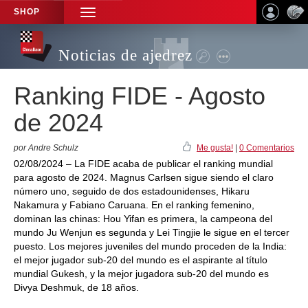
SHOP
TOGGLE
NAVIGATION
Noticias de ajedrez
Ranking FIDE - Agosto
de 2024
por Andre Schulz
Me gusta!
|
0 Comentarios
02/08/2024 – La FIDE acaba de publicar el ranking mundial
para agosto de 2024. Magnus Carlsen sigue siendo el claro
número uno, seguido de dos estadounidenses, Hikaru
Nakamura y Fabiano Caruana. En el ranking femenino,
dominan las chinas: Hou Yifan es primera, la campeona del
mundo Ju Wenjun es segunda y Lei Tingjie le sigue en el tercer
puesto. Los mejores juveniles del mundo proceden de la India:
el mejor jugador sub-20 del mundo es el aspirante al título
mundial Gukesh, y la mejor jugadora sub-20 del mundo es
Divya Deshmuk, de 18 años.