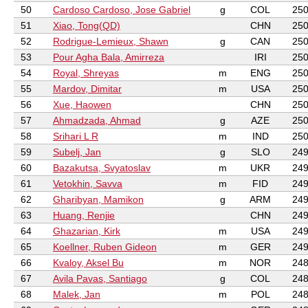
50
Cardoso Cardoso, Jose Gabriel
g
COL
250
51
Xiao, Tong(QD)
CHN
250
52
Rodrigue-Lemieux, Shawn
g
CAN
250
53
Pour Agha Bala, Amirreza
IRI
250
54
Royal, Shreyas
m
ENG
250
55
Mardov, Dimitar
m
USA
250
56
Xue, Haowen
CHN
250
57
Ahmadzada, Ahmad
g
AZE
250
58
Srihari L R
m
IND
250
59
Subelj, Jan
g
SLO
249
60
Bazakutsa, Svyatoslav
m
UKR
249
61
Vetokhin, Savva
m
FID
249
62
Gharibyan, Mamikon
g
ARM
249
63
Huang, Renjie
CHN
249
64
Ghazarian, Kirk
m
USA
249
65
Koellner, Ruben Gideon
m
GER
249
66
Kvaloy, Aksel Bu
m
NOR
248
67
Avila Pavas, Santiago
g
COL
248
68
Malek, Jan
m
POL
248