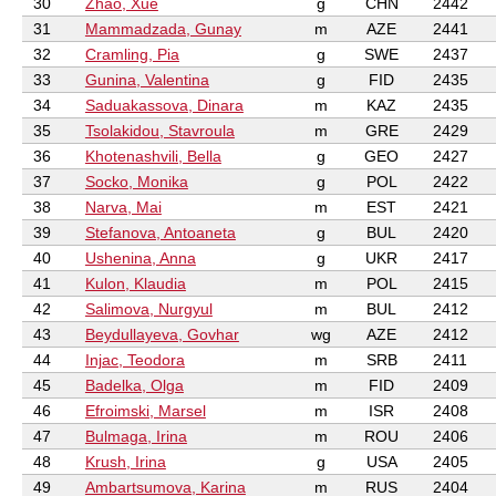
30
Zhao, Xue
g
CHN
2442
31
Mammadzada, Gunay
m
AZE
2441
32
Cramling, Pia
g
SWE
2437
33
Gunina, Valentina
g
FID
2435
34
Saduakassova, Dinara
m
KAZ
2435
35
Tsolakidou, Stavroula
m
GRE
2429
36
Khotenashvili, Bella
g
GEO
2427
37
Socko, Monika
g
POL
2422
38
Narva, Mai
m
EST
2421
39
Stefanova, Antoaneta
g
BUL
2420
40
Ushenina, Anna
g
UKR
2417
41
Kulon, Klaudia
m
POL
2415
42
Salimova, Nurgyul
m
BUL
2412
43
Beydullayeva, Govhar
wg
AZE
2412
44
Injac, Teodora
m
SRB
2411
45
Badelka, Olga
m
FID
2409
46
Efroimski, Marsel
m
ISR
2408
47
Bulmaga, Irina
m
ROU
2406
48
Krush, Irina
g
USA
2405
49
Ambartsumova, Karina
m
RUS
2404