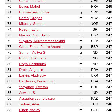
69
Costa, Leonardo
m
GER
248
70
Boyer, Mahel
m
FRA
248
71
Budisavljevic, Luka
g
SRB
248
72
Ceres, Dragos
m
MDA
247
73
Mitusov, Semen
m
NOR
247
74
Rozen, Eytan
m
ISR
247
75
Macias Pino, Diego
m
ESP
247
76
Suyarov, Mukhammadzokhid
m
UZB
247
77
Gines Esteo, Pedro Antonio
g
ESP
247
78
Samant Aditya S
g
IND
247
79
Rohith Krishna S
m
IND
247
80
Divya Deshmukh
m
IND
247
81
Droin, Augustin
m
FRA
247
82
Larkin, Vladyslav
m
UKR
247
83
Hardaway, Brewington
m
USA
247
84
Stoyanov, Tsvetan
m
BUL
247
85
Aswath, S
m
IND
247
86
Assaubayeva, Bibisara
m
KAZ
247
87
Tarhan, Adar
m
TUR
246
88
Finek, Vaclav
m
CZE
246