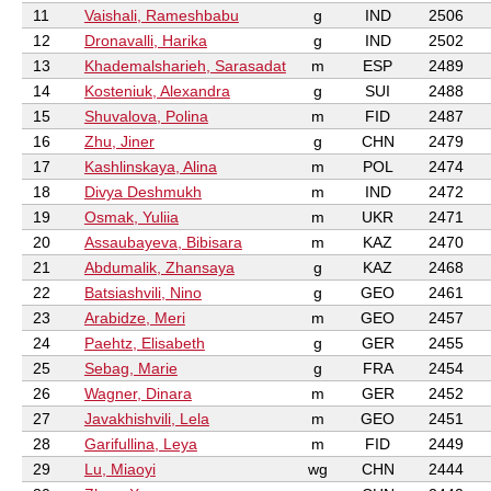
11
Vaishali, Rameshbabu
g
IND
2506
12
Dronavalli, Harika
g
IND
2502
13
Khademalsharieh, Sarasadat
m
ESP
2489
14
Kosteniuk, Alexandra
g
SUI
2488
15
Shuvalova, Polina
m
FID
2487
16
Zhu, Jiner
g
CHN
2479
17
Kashlinskaya, Alina
m
POL
2474
18
Divya Deshmukh
m
IND
2472
19
Osmak, Yuliia
m
UKR
2471
20
Assaubayeva, Bibisara
m
KAZ
2470
21
Abdumalik, Zhansaya
g
KAZ
2468
22
Batsiashvili, Nino
g
GEO
2461
23
Arabidze, Meri
m
GEO
2457
24
Paehtz, Elisabeth
g
GER
2455
25
Sebag, Marie
g
FRA
2454
26
Wagner, Dinara
m
GER
2452
27
Javakhishvili, Lela
m
GEO
2451
28
Garifullina, Leya
m
FID
2449
29
Lu, Miaoyi
wg
CHN
2444