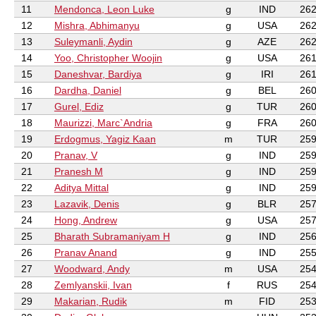
11
Mendonca, Leon Luke
g
IND
262
12
Mishra, Abhimanyu
g
USA
262
13
Suleymanli, Aydin
g
AZE
262
14
Yoo, Christopher Woojin
g
USA
261
15
Daneshvar, Bardiya
g
IRI
261
16
Dardha, Daniel
g
BEL
260
17
Gurel, Ediz
g
TUR
260
18
Maurizzi, Marc`Andria
g
FRA
260
19
Erdogmus, Yagiz Kaan
m
TUR
259
20
Pranav, V
g
IND
259
21
Pranesh M
g
IND
259
22
Aditya Mittal
g
IND
259
23
Lazavik, Denis
g
BLR
257
24
Hong, Andrew
g
USA
257
25
Bharath Subramaniyam H
g
IND
256
26
Pranav Anand
g
IND
255
27
Woodward, Andy
m
USA
254
28
Zemlyanskii, Ivan
f
RUS
254
29
Makarian, Rudik
m
FID
253