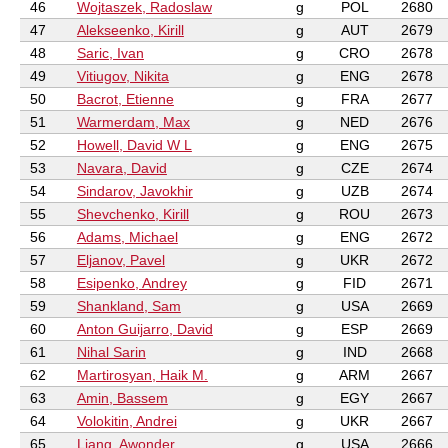
46
Wojtaszek, Radoslaw
g
POL
2680
47
Alekseenko, Kirill
g
AUT
2679
48
Saric, Ivan
g
CRO
2678
49
Vitiugov, Nikita
g
ENG
2678
50
Bacrot, Etienne
g
FRA
2677
51
Warmerdam, Max
g
NED
2676
52
Howell, David W L
g
ENG
2675
53
Navara, David
g
CZE
2674
54
Sindarov, Javokhir
g
UZB
2674
55
Shevchenko, Kirill
g
ROU
2673
56
Adams, Michael
g
ENG
2672
57
Eljanov, Pavel
g
UKR
2672
58
Esipenko, Andrey
g
FID
2671
59
Shankland, Sam
g
USA
2669
60
Anton Guijarro, David
g
ESP
2669
61
Nihal Sarin
g
IND
2668
62
Martirosyan, Haik M.
g
ARM
2667
63
Amin, Bassem
g
EGY
2667
64
Volokitin, Andrei
g
UKR
2667
65
Liang, Awonder
g
USA
2666