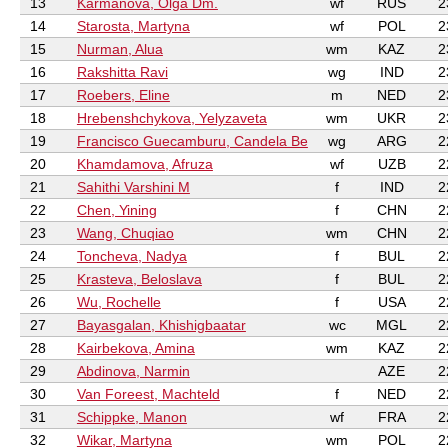
13
Karmanova, Olga Dm.
wf
RUS
2
14
Starosta, Martyna
wf
POL
2
15
Nurman, Alua
wm
KAZ
2
16
Rakshitta Ravi
wg
IND
2
17
Roebers, Eline
m
NED
2
18
Hrebenshchykova, Yelyzaveta
wm
UKR
2
19
Francisco Guecamburu, Candela Be
wg
ARG
2
20
Khamdamova, Afruza
wf
UZB
2
21
Sahithi Varshini M
f
IND
2
22
Chen, Yining
f
CHN
2
23
Wang, Chuqiao
wm
CHN
2
24
Toncheva, Nadya
f
BUL
2
25
Krasteva, Beloslava
f
BUL
2
26
Wu, Rochelle
f
USA
2
27
Bayasgalan, Khishigbaatar
wc
MGL
2
28
Kairbekova, Amina
wm
KAZ
2
29
Abdinova, Narmin
AZE
2
30
Van Foreest, Machteld
f
NED
2
31
Schippke, Manon
wf
FRA
2
32
Wikar, Martyna
wm
POL
2