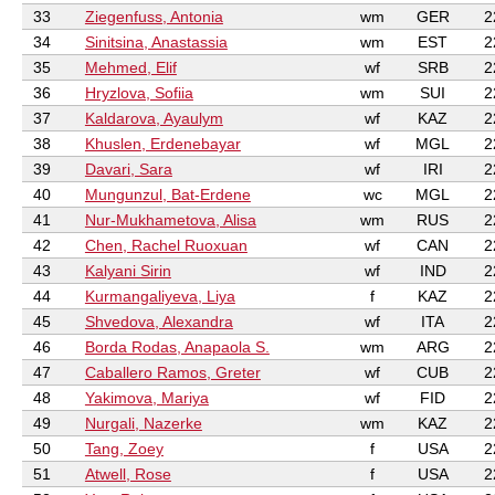
33
Ziegenfuss, Antonia
wm
GER
2
34
Sinitsina, Anastassia
wm
EST
2
35
Mehmed, Elif
wf
SRB
2
36
Hryzlova, Sofiia
wm
SUI
2
37
Kaldarova, Ayaulym
wf
KAZ
2
38
Khuslen, Erdenebayar
wf
MGL
2
39
Davari, Sara
wf
IRI
2
40
Mungunzul, Bat-Erdene
wc
MGL
2
41
Nur-Mukhametova, Alisa
wm
RUS
2
42
Chen, Rachel Ruoxuan
wf
CAN
2
43
Kalyani Sirin
wf
IND
2
44
Kurmangaliyeva, Liya
f
KAZ
2
45
Shvedova, Alexandra
wf
ITA
2
46
Borda Rodas, Anapaola S.
wm
ARG
2
47
Caballero Ramos, Greter
wf
CUB
2
48
Yakimova, Mariya
wf
FID
2
49
Nurgali, Nazerke
wm
KAZ
2
50
Tang, Zoey
f
USA
2
51
Atwell, Rose
f
USA
2