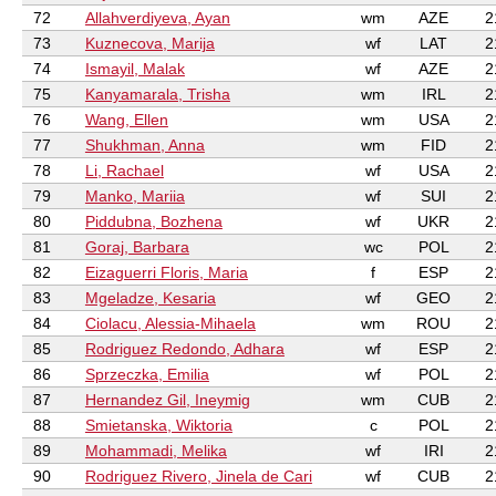
72
Allahverdiyeva, Ayan
wm
AZE
2
73
Kuznecova, Marija
wf
LAT
2
74
Ismayil, Malak
wf
AZE
2
75
Kanyamarala, Trisha
wm
IRL
2
76
Wang, Ellen
wm
USA
2
77
Shukhman, Anna
wm
FID
2
78
Li, Rachael
wf
USA
2
79
Manko, Mariia
wf
SUI
2
80
Piddubna, Bozhena
wf
UKR
2
81
Goraj, Barbara
wc
POL
2
82
Eizaguerri Floris, Maria
f
ESP
2
83
Mgeladze, Kesaria
wf
GEO
2
84
Ciolacu, Alessia-Mihaela
wm
ROU
2
85
Rodriguez Redondo, Adhara
wf
ESP
2
86
Sprzeczka, Emilia
wf
POL
2
87
Hernandez Gil, Ineymig
wm
CUB
2
88
Smietanska, Wiktoria
c
POL
2
89
Mohammadi, Melika
wf
IRI
2
90
Rodriguez Rivero, Jinela de Cari
wf
CUB
2