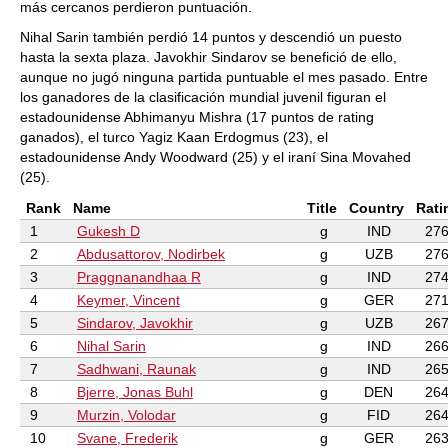
más cercanos perdieron puntuación.
Nihal Sarin también perdió 14 puntos y descendió un puesto
hasta la sexta plaza. Javokhir Sindarov se benefició de ello,
aunque no jugó ninguna partida puntuable el mes pasado. Entre
los ganadores de la clasificación mundial juvenil figuran el
estadounidense Abhimanyu Mishra (17 puntos de rating
ganados), el turco Yagiz Kaan Erdogmus (23), el
estadounidense Andy Woodward (25) y el iraní Sina Movahed
(25).
Rank
Name
Title
Country
Rati
1
Gukesh D
g
IND
276
2
Abdusattorov, Nodirbek
g
UZB
276
3
Praggnanandhaa R
g
IND
274
4
Keymer, Vincent
g
GER
271
5
Sindarov, Javokhir
g
UZB
267
6
Nihal Sarin
g
IND
266
7
Sadhwani, Raunak
g
IND
265
8
Bjerre, Jonas Buhl
g
DEN
264
9
Murzin, Volodar
g
FID
264
10
Svane, Frederik
g
GER
263