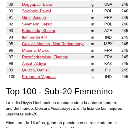
89
Daggupati, Balaji
g
USA
246
90
Sowinski, Pawel
f
POL
246
91
Girel, Joseph
m
FRA
246
92
Seemann, Jakub
m
POL
246
93
Babazada, Khazar
m
AZE
245
94
Ilamparthi A R
m
IND
245
95
Galaviz Medina, Sion Radamantys
m
MEX
245
96
Materia, Marco
m
FRA
245
97
Razafindratsima, Timothe
m
FRA
245
98
Ansat, Aldiyar
m
KAZ
245
99
Quizon, Daniel
m
PHI
245
100
Prraneeth Vuppala
g
IND
245
Top 100 - Sub-20 Femenino
La india Divyia Deshmuk ha desbancado a la anterior número
uno del mundo, Bibisara Assaubayeva, en la lista de las mejores
jugadoras sub-20.
Alice Lee, de 15 años, ganó un puesto con su resultado en el