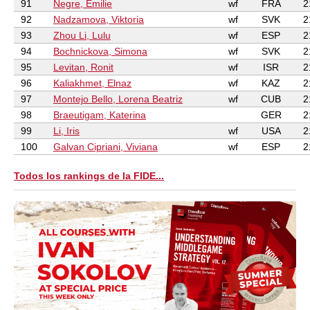
91
Negre, Emilie
wf
FRA
2
92
Nadzamova, Viktoria
wf
SVK
2
93
Zhou Li, Lulu
wf
ESP
2
94
Bochnickova, Simona
wf
SVK
2
95
Levitan, Ronit
wf
ISR
2
96
Kaliakhmet, Elnaz
wf
KAZ
2
97
Montejo Bello, Lorena Beatriz
wf
CUB
2
98
Braeutigam, Katerina
GER
2
99
Li, Iris
wf
USA
2
100
Galvan Cipriani, Viviana
wf
ESP
2
Todos los rankings de la FIDE...