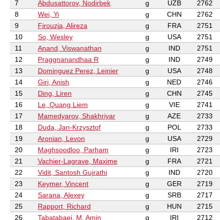
7
Abdusattorov, Nodirbek
g
UZB
2762
8
Wei, Yi
g
CHN
2762
9
Firouzja, Alireza
g
FRA
2751
10
So, Wesley
g
USA
2751
11
Anand, Viswanathan
g
IND
2751
12
Praggnanandhaa R
g
IND
2749
13
Dominguez Perez, Leinier
g
USA
2748
14
Giri, Anish
g
NED
2746
15
Ding, Liren
g
CHN
2745
16
Le, Quang Liem
g
VIE
2741
17
Mamedyarov, Shakhriyar
g
AZE
2733
18
Duda, Jan-Krzysztof
g
POL
2733
19
Aronian, Levon
g
USA
2729
20
Maghsoodloo, Parham
g
IRI
2723
21
Vachier-Lagrave, Maxime
g
FRA
2721
22
Vidit, Santosh Gujrathi
g
IND
2720
23
Keymer, Vincent
g
GER
2719
24
Sarana, Alexey
g
SRB
2717
25
Rapport, Richard
g
HUN
2715
26
Tabatabaei, M. Amin
g
IRI
2712