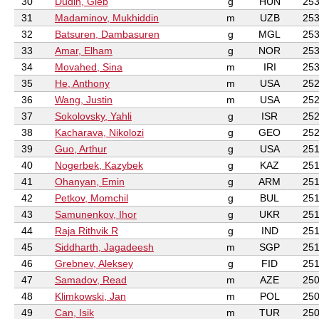
30
Dudin, Gleb
g
HUN
253
31
Madaminov, Mukhiddin
m
UZB
253
32
Batsuren, Dambasuren
g
MGL
253
33
Amar, Elham
g
NOR
253
34
Movahed, Sina
m
IRI
253
35
He, Anthony
m
USA
252
36
Wang, Justin
m
USA
252
37
Sokolovsky, Yahli
g
ISR
252
38
Kacharava, Nikolozi
g
GEO
252
39
Guo, Arthur
g
USA
251
40
Nogerbek, Kazybek
g
KAZ
251
41
Ohanyan, Emin
g
ARM
251
42
Petkov, Momchil
g
BUL
251
43
Samunenkov, Ihor
g
UKR
251
44
Raja Rithvik R
g
IND
251
45
Siddharth, Jagadeesh
m
SGP
251
46
Grebnev, Aleksey
g
FID
251
47
Samadov, Read
m
AZE
250
48
Klimkowski, Jan
m
POL
250
49
Can, Isik
m
TUR
250