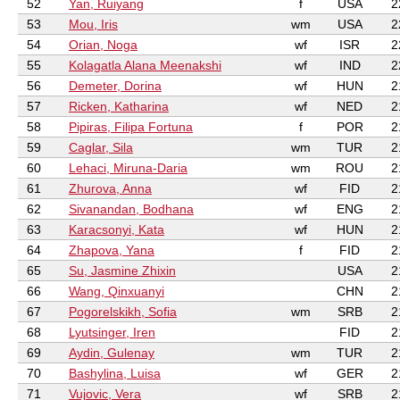
52
Yan, Ruiyang
f
USA
2
53
Mou, Iris
wm
USA
2
54
Orian, Noga
wf
ISR
2
55
Kolagatla Alana Meenakshi
wf
IND
2
56
Demeter, Dorina
wf
HUN
2
57
Ricken, Katharina
wf
NED
2
58
Pipiras, Filipa Fortuna
f
POR
2
59
Caglar, Sila
wm
TUR
2
60
Lehaci, Miruna-Daria
wm
ROU
2
61
Zhurova, Anna
wf
FID
2
62
Sivanandan, Bodhana
wf
ENG
2
63
Karacsonyi, Kata
wf
HUN
2
64
Zhapova, Yana
f
FID
2
65
Su, Jasmine Zhixin
USA
2
66
Wang, Qinxuanyi
CHN
2
67
Pogorelskikh, Sofia
wm
SRB
2
68
Lyutsinger, Iren
FID
2
69
Aydin, Gulenay
wm
TUR
2
70
Bashylina, Luisa
wf
GER
2
71
Vujovic, Vera
wf
SRB
2