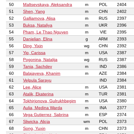
50
Maltsevskaya, Aleksandra
m
POL
2404
51
Shen, Yang
m
CHN
2402
52
Galliamova, Alisa
m
RUS
2397
53
Buksa, Nataliya
m
UKR
2396
54
Pham, Le Thao Nguyen
m
VIE
2395
55
Danielian, Elina
g
ARM
2393
56
Ding, Yixin
wg
CHN
2392
57
Yip, Carissa
m
USA
2387
58
Pogonina, Natalija
wg
RUS
2387
59
Tania, Sachdev
m
IND
2386
60
Balajayeva, Khanim
m
AZE
2384
61
Velpula Sarayu
IND
2384
62
Lee, Alice
m
USA
2381
63
Atalik, Ekaterina
m
TUR
2381
64
Tokhirjonova, Gulrukhbegim
m
USA
2380
65
Aulia, Medina Warda
m
INA
2377
66
Vega Gutierrez, Sabrina
m
ESP
2374
67
Sliwicka, Alicja
wm
POL
2373
68
Song, Yuxin
m
CHN
2373