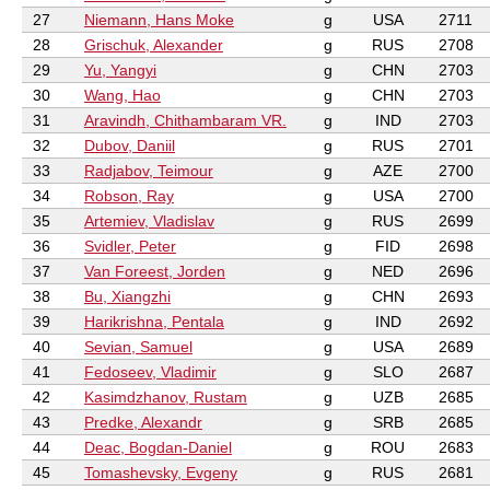
27
Niemann, Hans Moke
g
USA
2711
28
Grischuk, Alexander
g
RUS
2708
29
Yu, Yangyi
g
CHN
2703
30
Wang, Hao
g
CHN
2703
31
Aravindh, Chithambaram VR.
g
IND
2703
32
Dubov, Daniil
g
RUS
2701
33
Radjabov, Teimour
g
AZE
2700
34
Robson, Ray
g
USA
2700
35
Artemiev, Vladislav
g
RUS
2699
36
Svidler, Peter
g
FID
2698
37
Van Foreest, Jorden
g
NED
2696
38
Bu, Xiangzhi
g
CHN
2693
39
Harikrishna, Pentala
g
IND
2692
40
Sevian, Samuel
g
USA
2689
41
Fedoseev, Vladimir
g
SLO
2687
42
Kasimdzhanov, Rustam
g
UZB
2685
43
Predke, Alexandr
g
SRB
2685
44
Deac, Bogdan-Daniel
g
ROU
2683
45
Tomashevsky, Evgeny
g
RUS
2681