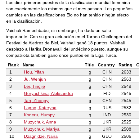
Los diez primeros puestos de la clasificación mundial femenina
son exactamente los mismos que el mes pasado. Los pequeños
cambios en las clasificaciones Elo no han tenido ningún efecto
en la clasificación.
Vaishali Rameshbabu, sin embargo, ha dado un salto
importante. Con su gran actuación en el Torneo Challengers del
Festival de Ajedrez de Biel, Vaishali ganó 18 puntos. Vaishali
desplazó a Harika Dronavalli del undécimo puesto, aunque su
compatriota también ganó once puntos en la Liga Turca.
Rank
Name
Title
Country
Rating
1
Hou, Yifan
g
CHN
2633
2
Ju, Wenjun
g
CHN
2563
3
Lei, Tingjie
g
CHN
2549
4
Goryachkina, Aleksandra
g
FID
2545
5
Tan, Zhongyi
g
CHN
2545
6
Lagno, Kateryna
g
RUS
2532
7
Koneru, Humpy
g
IND
2530
8
Muzychuk, Anna
g
UKR
2525
9
Muzychuk, Mariya
g
UKR
2508
10
Dzagnidze, Nana
g
GEO
2506