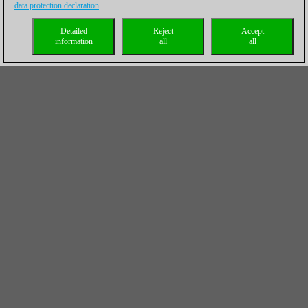
data protection declaration
.
Detailed
Reject
Accept
information
all
all