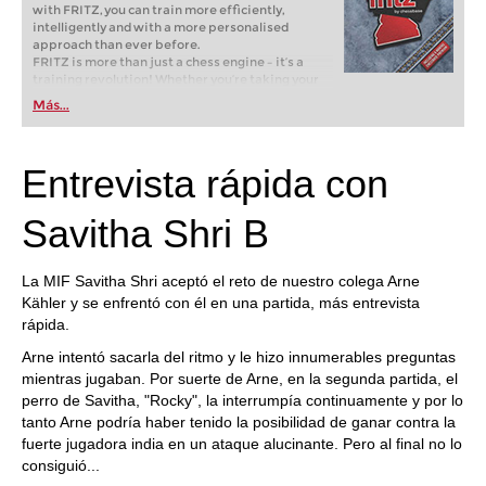
with FRITZ, you can train more efficiently,
intelligently and with a more personalised
approach than ever before.
FRITZ is more than just a chess engine – it’s a
training revolution! Whether you’re taking your
first steps into the world of club chess, or already
Más...
playing at a tournament level: with FRITZ, you can
train more efficiently, intelligently and with a
more personalised approach than ever before.
Entrevista rápida con
Savitha Shri B
La MIF Savitha Shri aceptó el reto de nuestro colega Arne
Kähler y se enfrentó con él en una partida, más entrevista
rápida.
Arne intentó sacarla del ritmo y le hizo innumerables preguntas
mientras jugaban. Por suerte de Arne, en la segunda partida, el
perro de Savitha, "Rocky", la interrumpía continuamente y por lo
tanto Arne podría haber tenido la posibilidad de ganar contra la
fuerte jugadora india en un ataque alucinante. Pero al final no lo
consiguió...