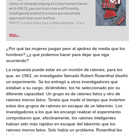
chess, or already playing at a tournament level:
with FRITZ, you can train more efficiently,
intelligently and with a more personalised
approach than ever before.
FRITZ is more than just a chess engine – it’s a
training revolution! Whether you’re taking your
first steps into the world of club chess, or already
Más...
playing at a tournament level: with FRITZ, you can
train more efficiently, intelligently and with a
more personalised approach than ever before.
¿Por qué las mujeres juegan peor al ajedrez de media que los
hombres? ¿y qué podemos hacer para dejar que siga
ocurriendo?
La respuesta puede estar en un montón de ratones, para los
que, en 1963, un investigador llamado Robert Rosenthal diseñó
un experimento. Se los entregó a otros investigadores que
estaban a su cargo, diciéndoles: los he seleccionado por su
diferente capacidad. Un grupo es de ratones listos y otro de
ratones menos listos. Tenéis que medir el tiempo que invierten
estos dos grupos de ratones en escapar de un laberinto. Los
investigadores a los que les encargó realizar el experimento
comprobaron que, efectivamente, los ratones inteligentes
habían sido más rápidos en escapar del laberinto que los
ratones menos listos. Solo había un problema: Rosenthal les