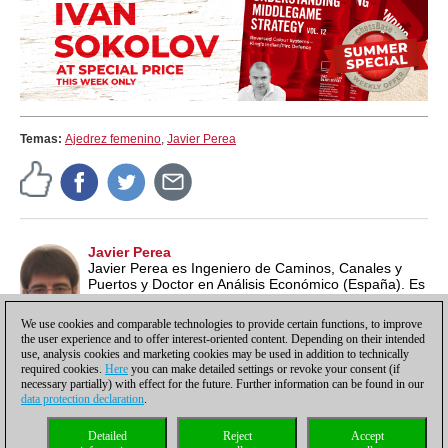
Temas:
Ajedrez femenino
,
Javier Perea
Javier Perea
Javier Perea es Ingeniero de Caminos, Canales y
Puertos y Doctor en Análisis Económico (España). Es
un apasionado por el ajedrez y la estadística, que
suele mezclar en sus artículos.
We use cookies and comparable technologies to provide certain functions, to improve
the user experience and to offer interest-oriented content. Depending on their intended
use, analysis cookies and marketing cookies may be used in addition to technically
required cookies.
Here
you can make detailed settings or revoke your consent (if
necessary partially) with effect for the future. Further information can be found in our
data protection declaration
.
Política de privacidad
|
Pie de imprenta
|
Para contactar
|
Cookies Management
|
Detailed
Reject
Accept