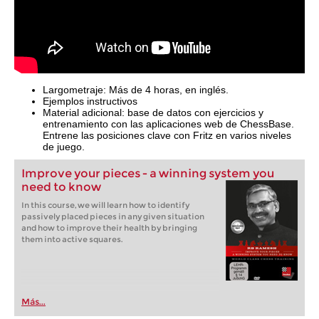
Largometraje: Más de 4 horas, en inglés.
Ejemplos instructivos
Material adicional: base de datos con ejercicios y
entrenamiento con las aplicaciones web de ChessBase.
Entrene las posiciones clave con Fritz en varios niveles
de juego.
Improve your pieces - a winning system you
need to know
In this course, we will learn how to identify
passively placed pieces in any given situation
and how to improve their health by bringing
them into active squares.
Más...