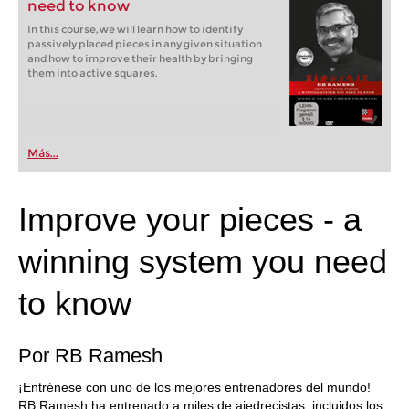
need to know
In this course, we will learn how to identify
passively placed pieces in any given situation
and how to improve their health by bringing
them into active squares.
Más...
Improve your pieces - a
winning system you need
to know
Por RB Ramesh
¡Entrénese con uno de los mejores entrenadores del mundo!
RB Ramesh ha entrenado a miles de ajedrecistas, incluidos los