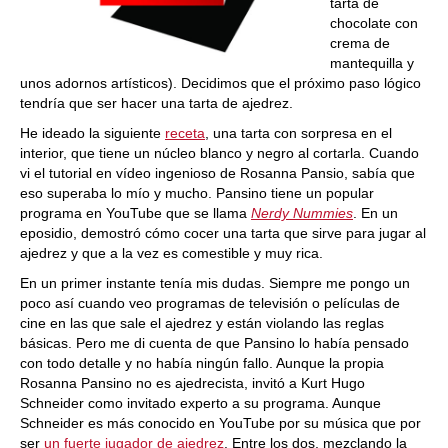
tarta de
chocolate con
crema de
mantequilla y
unos adornos artísticos). Decidimos que el próximo paso lógico
tendría que ser hacer una tarta de ajedrez.
He ideado la siguiente
receta
, una tarta con sorpresa en el
interior, que tiene un núcleo blanco y negro al cortarla. Cuando
vi el tutorial en vídeo ingenioso de Rosanna Pansio, sabía que
eso superaba lo mío y mucho. Pansino tiene un popular
programa en YouTube que se llama
Nerdy Nummies
. En un
eposidio, demostró cómo cocer una tarta que sirve para jugar al
ajedrez y que a la vez es comestible y muy rica.
En un primer instante tenía mis dudas. Siempre me pongo un
poco así cuando veo programas de televisión o películas de
cine en las que sale el ajedrez y están violando las reglas
básicas. Pero me di cuenta de que Pansino lo había pensado
con todo detalle y no había ningún fallo. Aunque la propia
Rosanna Pansino no es ajedrecista, invitó a Kurt Hugo
Schneider como invitado experto a su programa. Aunque
Schneider es más conocido en YouTube por su música que por
ser
un fuerte jugador de ajedrez
. Entre los dos, mezclando la