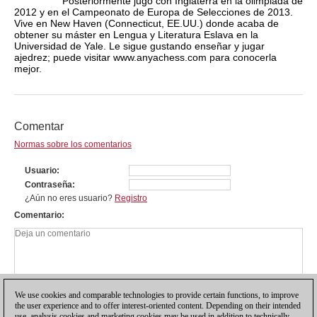
Posteriormente jugó con Inglaterra en la olimpiada de
2012 y en el Campeonato de Europa de Selecciones de 2013.
Vive en New Haven (Connecticut, EE.UU.) donde acaba de
obtener su máster en Lengua y Literatura Eslava en la
Universidad de Yale. Le sigue gustando enseñar y jugar
ajedrez; puede visitar www.anyachess.com para conocerla
mejor.
Comentar
Normas sobre los comentarios
Usuario
Contraseña
¿Aún no eres usuario?
Registro
Comentario
We use cookies and comparable technologies to provide certain functions, to improve
the user experience and to offer interest-oriented content. Depending on their intended
use, analysis cookies and marketing cookies may be used in addition to technically