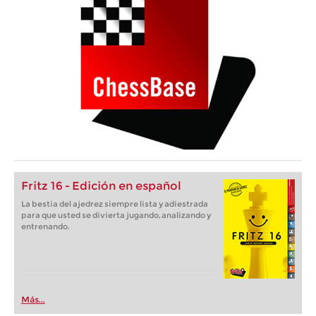
Fritz 16 - Edición en español
La bestia del ajedrez siempre lista y adiestrada
para que usted se divierta jugando, analizando y
entrenando.
Más...