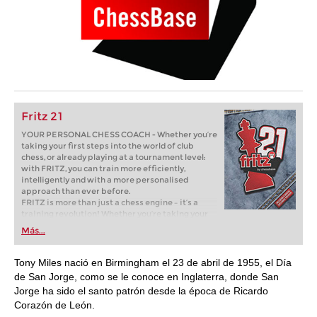
Fritz 21
YOUR PERSONAL CHESS COACH - Whether you’re
taking your first steps into the world of club
chess, or already playing at a tournament level:
with FRITZ, you can train more efficiently,
intelligently and with a more personalised
approach than ever before.
FRITZ is more than just a chess engine – it’s a
training revolution! Whether you’re taking your
first steps into the world of club chess, or already
Más...
playing at a tournament level: with FRITZ, you can
train more efficiently, intelligently and with a
more personalised approach than ever before.
Tony Miles nació en Birmingham el 23 de abril de 1955, el Día
de San Jorge, como se le conoce en Inglaterra, donde San
Jorge ha sido el santo patrón desde la época de Ricardo
Corazón de León.