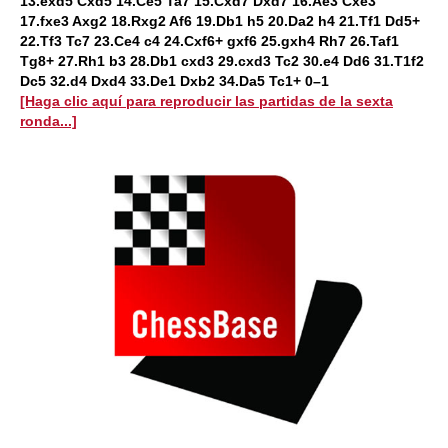
13.exd5 Cxd5 14.Ce5 Ta7 15.Cxd7 Dxd7 16.Ae3 Cxe3
17.fxe3 Axg2 18.Rxg2 Af6 19.Db1 h5 20.Da2 h4 21.Tf1 Dd5+
22.Tf3 Tc7 23.Ce4 c4 24.Cxf6+ gxf6 25.gxh4 Rh7 26.Taf1
Tg8+ 27.Rh1 b3 28.Db1 cxd3 29.cxd3 Tc2 30.e4 Dd6 31.T1f2
Dc5 32.d4 Dxd4 33.De1 Dxb2 34.Da5 Tc1+ 0–1
[Haga clic aquí para reproducir las partidas de la sexta
ronda...]