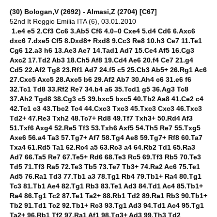
(30) Bologan,V (2692) - Almasi,Z (2704) [C67]
52nd It Reggio Emilia ITA (6), 03.01.2010
1.e4 e5 2.Cf3 Cc6 3.Ab5 Cf6 4.0–0 Cxe4 5.d4 Cd6 6.Axc6
dxc6 7.dxe5 Cf5 8.Dxd8+ Rxd8 9.Cc3 Re8 10.h3 Ce7 11.Te1
Cg6 12.a3 h6 13.Ae3 Ae7 14.Tad1 Ad7 15.Ce4 Af5 16.Cg3
Axc2 17.Td2 Ab3 18.Ch5 Af8 19.Cd4 Ae6 20.f4 Ce7 21.g4
Cd5 22.Af2 Tg8 23.Rf1 Ad7 24.f5 c5 25.Cb3 Ab5+ 26.Rg1 Ac6
27.Cxc5 Axc5 28.Axc5 b6 29.Af2 Ab7 30.Ah4 c6 31.e6 f6
32.Tc1 Td8 33.Rf2 Re7 34.b4 a6 35.Tcd1 g5 36.Ag3 Tc8
37.Ah2 Tgd8 38.Cg3 c5 39.bxc5 bxc5 40.Tb2 Aa8 41.Ce2 c4
42.Tc1 c3 43.Tbc2 Tc4 44.Cxc3 Txc3 45.Txc3 Cxc3 46.Txc3
Td2+ 47.Re3 Txh2 48.Tc7+ Rd8 49.Tf7 Txh3+ 50.Rd4 Af3
51.Txf6 Axg4 52.Re5 Tf3 53.Txh6 Axf5 54.Th5 Re7 55.Txg5
Axe6 56.a4 Ta3 57.Tg7+ Af7 58.Tg4 Ae8 59.Tg7+ Rf8 60.Ta7
Txa4 61.Rd5 Ta1 62.Rc4 a5 63.Rc3 a4 64.Rb2 Td1 65.Ra3
Ad7 66.Ta5 Re7 67.Te5+ Rd6 68.Te3 Rc5 69.Tf3 Rb5 70.Te3
Td5 71.Tf3 Ra5 72.Te3 Tb5 73.Te7 Tb3+ 74.Ra2 Ac6 75.Te1
Ad5 76.Ra1 Td3 77.Tb1 a3 78.Tg1 Rb4 79.Tb1+ Ra4 80.Tg1
Tc3 81.Tb1 Ae4 82.Tg1 Rb3 83.Te1 Ad3 84.Td1 Ac4 85.Tb1+
Ra4 86.Tg1 Tc2 87.Te1 Ta2+ 88.Rb1 Td2 89.Ra1 Rb3 90.Tb1+
Tb2 91.Td1 Tc2 92.Tb1+ Rc3 93.Tg1 Ad3 94.Td1 Ac4 95.Tg1
Ta2+ 96.Rb1 Tf2 97.Ra1 Af1 98.Tg3+ Ad3 99.Th3 Td2