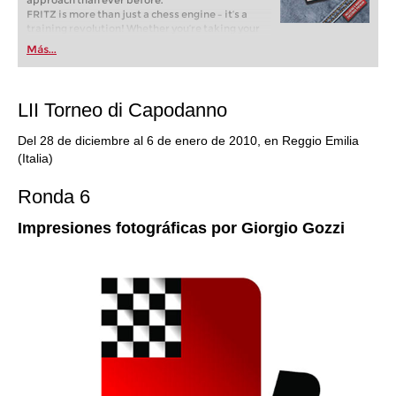
approach than ever before.
FRITZ is more than just a chess engine – it’s a
training revolution! Whether you’re taking your
first steps into the world of club chess, or already
Más...
playing at a tournament level: with FRITZ, you can
train more efficiently, intelligently and with a
more personalised approach than ever before.
LII Torneo di Capodanno
Del 28 de diciembre al 6 de enero de 2010, en Reggio Emilia
(Italia)
Ronda 6
Impresiones fotográficas por Giorgio Gozzi