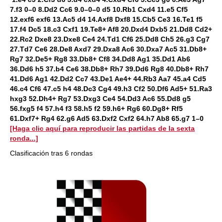
7.f3 0–0 8.Dd2 Cc6 9.0–0–0 d5 10.Rb1 Cxd4 11.e5 Cf5
12.exf6 exf6 13.Ac5 d4 14.Axf8 Dxf8 15.Cb5 Ce3 16.Te1 f5
17.f4 Dc5 18.c3 Cxf1 19.Te8+ Af8 20.Dxd4 Dxb5 21.Dd8 Cd2+
22.Rc2 Dxe8 23.Dxe8 Ce4 24.Td1 Cf6 25.Dd8 Ch5 26.g3 Cg7
27.Td7 Ce6 28.De8 Axd7 29.Dxa8 Ac6 30.Dxa7 Ac5 31.Db8+
Rg7 32.De5+ Rg8 33.Db8+ Cf8 34.Dd8 Ag1 35.Dd1 Ab6
36.Dd6 h5 37.b4 Ce6 38.Db8+ Rh7 39.Dd6 Rg8 40.Db8+ Rh7
41.Dd6 Ag1 42.Dd2 Cc7 43.De1 Ae4+ 44.Rb3 Aa7 45.a4 Cd5
46.c4 Cf6 47.c5 h4 48.Dc3 Cg4 49.h3 Cf2 50.Df6 Ad5+ 51.Ra3
hxg3 52.Dh4+ Rg7 53.Dxg3 Ce4 54.Dd3 Ac6 55.Dd8 g5
56.fxg5 f4 57.h4 f3 58.h5 f2 59.h6+ Rg6 60.Dg8+ Rf5
61.Dxf7+ Rg4 62.g6 Ad5 63.Dxf2 Cxf2 64.h7 Ab8 65.g7 1–0
[Haga clic aquí para reproducir las partidas de la sexta
ronda...]
Clasificación tras 6 rondas