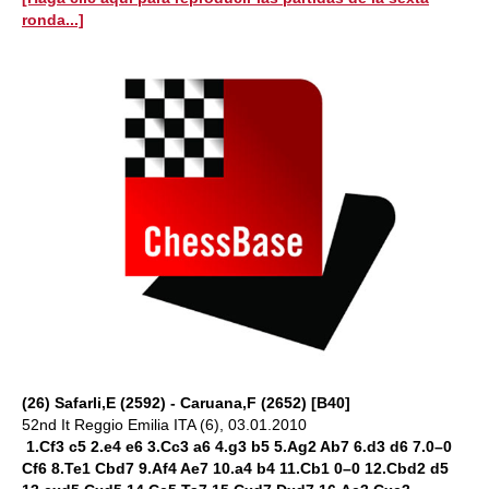
ronda...]
(26) Safarli,E (2592) - Caruana,F (2652) [B40]
52nd It Reggio Emilia ITA (6), 03.01.2010
1.Cf3 c5 2.e4 e6 3.Cc3 a6 4.g3 b5 5.Ag2 Ab7 6.d3 d6 7.0–0
Cf6 8.Te1 Cbd7 9.Af4 Ae7 10.a4 b4 11.Cb1 0–0 12.Cbd2 d5