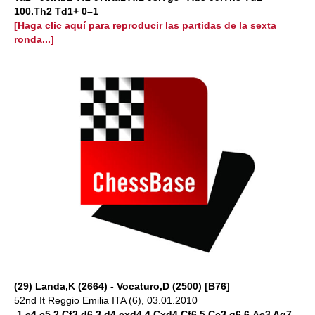
100.Th2 Td1+ 0–1
[Haga clic aquí para reproducir las partidas de la sexta
ronda...]
(29) Landa,K (2664) - Vocaturo,D (2500) [B76]
52nd It Reggio Emilia ITA (6), 03.01.2010
1.e4 c5 2.Cf3 d6 3.d4 cxd4 4.Cxd4 Cf6 5.Cc3 g6 6.Ae3 Ag7