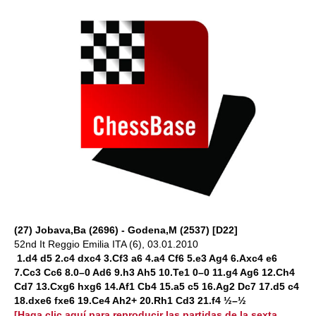
(27) Jobava,Ba (2696) - Godena,M (2537) [D22]
52nd It Reggio Emilia ITA (6), 03.01.2010
1.d4 d5 2.c4 dxc4 3.Cf3 a6 4.a4 Cf6 5.e3 Ag4 6.Axc4 e6
7.Cc3 Cc6 8.0–0 Ad6 9.h3 Ah5 10.Te1 0–0 11.g4 Ag6 12.Ch4
Cd7 13.Cxg6 hxg6 14.Af1 Cb4 15.a5 c5 16.Ag2 Dc7 17.d5 c4
18.dxe6 fxe6 19.Ce4 Ah2+ 20.Rh1 Cd3 21.f4 ½–½
[Haga clic aquí para reproducir las partidas de la sexta