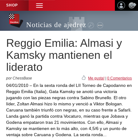
SHOP
TOGGLE
NAVIGATION
Noticias de ajedrez
Reggio Emilia: Almasi y
Kamsky mantienen el
liderato
por ChessBase
Me gusta!
|
0 Comentarios
04/01/2010 – En la sexta ronda del LII Torneo de Capodanno en
Reggio Emilia (Italia), Gata Kamsky se anotó una victoria
jugando con las piezas negras contra Sabino Brunello. El otro
líder, Zoltan Almasi hizo lo mismo y venció a Viktor Bologan.
Caruana también triunfó con negras, en su caso frente a Safarli.
Landa ganó la partida contra Vocaturo, mientras que Jobava y
Godena empataron tras 21 movimientos. Con ello, Almasi y
Kamsky se mantienen en lo más alto, con 4,5/6 y un punto de
ventaja sobre Caruana y Godena. La sexta ronda...