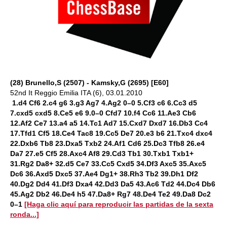
(28) Brunello,S (2507) - Kamsky,G (2695) [E60]
52nd It Reggio Emilia ITA (6), 03.01.2010
1.d4 Cf6 2.c4 g6 3.g3 Ag7 4.Ag2 0–0 5.Cf3 c6 6.Cc3 d5
7.cxd5 cxd5 8.Ce5 e6 9.0–0 Cfd7 10.f4 Cc6 11.Ae3 Cb6
12.Af2 Ce7 13.a4 a5 14.Tc1 Ad7 15.Cxd7 Dxd7 16.Db3 Cc4
17.Tfd1 Cf5 18.Ce4 Tac8 19.Cc5 De7 20.e3 b6 21.Txc4 dxc4
22.Dxb6 Tb8 23.Dxa5 Txb2 24.Af1 Cd6 25.Dc3 Tfb8 26.e4
Da7 27.e5 Cf5 28.Axc4 Af8 29.Cd3 Tb1 30.Txb1 Txb1+
31.Rg2 Da8+ 32.d5 Ce7 33.Cc5 Cxd5 34.Df3 Axc5 35.Axc5
Dc6 36.Axd5 Dxc5 37.Ae4 Dg1+ 38.Rh3 Tb2 39.Dh1 Df2
40.Dg2 Dd4 41.Df3 Dxa4 42.Dd3 Da5 43.Ac6 Td2 44.Dc4 Db6
45.Ag2 Db2 46.De4 h5 47.Da8+ Rg7 48.De4 Te2 49.Da8 Dc2
0–1
[Haga clic aquí para reproducir las partidas de la sexta
ronda...]