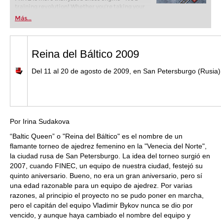
training revolution! Whether you’re taking your
first steps into the world of club chess, or already
Más...
playing at a tournament level: with FRITZ, you can
train more efficiently, intelligently and with a
more personalised approach than ever before.
Reina del Báltico 2009
Del 11 al 20 de agosto de 2009, en San Petersburgo (Rusia)
Por Irina Sudakova
“Baltic Queen” o "Reina del Báltico" es el nombre de un
flamante torneo de ajedrez femenino en la "Venecia del Norte",
la ciudad rusa de San Petersburgo. La idea del torneo surgió en
2007, cuando FINEC, un equipo de nuestra ciudad, festejó su
quinto aniversario. Bueno, no era un gran aniversario, pero sí
una edad razonable para un equipo de ajedrez. Por varias
razones, al principio el proyecto no se pudo poner en marcha,
pero el capitán del equipo Vladimir Bykov nunca se dio por
vencido, y aunque haya cambiado el nombre del equipo y