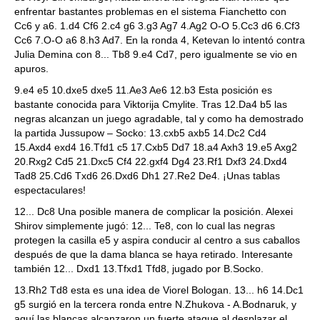
enfrentar bastantes problemas en el sistema Fianchetto con
Cc6 y a6. 1.d4 Cf6 2.c4 g6 3.g3 Ag7 4.Ag2 O-O 5.Cc3 d6 6.Cf3
Cc6 7.O-O a6 8.h3 Ad7. En la ronda 4, Ketevan lo intentó contra
Julia Demina con 8... Tb8 9.e4 Cd7, pero igualmente se vio en
apuros.
9.e4 e5 10.dxe5 dxe5 11.Ae3 Ae6 12.b3 Esta posición es
bastante conocida para Viktorija Cmylite. Tras 12.Da4 b5 las
negras alcanzan un juego agradable, tal y como ha demostrado
la partida Jussupow – Socko: 13.cxb5 axb5 14.Dc2 Cd4
15.Axd4 exd4 16.Tfd1 c5 17.Cxb5 Dd7 18.a4 Axh3 19.e5 Axg2
20.Rxg2 Cd5 21.Dxc5 Cf4 22.gxf4 Dg4 23.Rf1 Dxf3 24.Dxd4
Tad8 25.Cd6 Txd6 26.Dxd6 Dh1 27.Re2 De4. ¡Unas tablas
espectaculares!
12... Dc8 Una posible manera de complicar la posición. Alexei
Shirov simplemente jugó: 12... Te8, con lo cual las negras
protegen la casilla e5 y aspira conducir al centro a sus caballos
después de que la dama blanca se haya retirado. Interesante
también 12... Dxd1 13.Tfxd1 Tfd8, jugado por B.Socko.
13.Rh2 Td8 esta es una idea de Viorel Bologan. 13... h6 14.Dc1
g5 surgió en la tercera ronda entre N.Zhukova - A.Bodnaruk, y
aquí las blancas alcanzaron un fuerte ataque al desplazar el