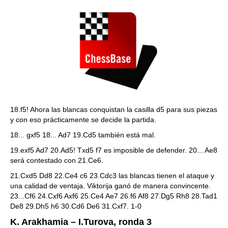
18.f5! Ahora las blancas conquistan la casilla d5 para sus piezas
y con eso prácticamente se decide la partida.
18... gxf5 18... Ad7 19.Cd5 también está mal.
19.exf5 Ad7 20.Ad5! Txd5 f7 es imposible de defender. 20... Ae8
será contestado con 21.Ce6.
21.Cxd5 Dd8 22.Ce4 c6 23.Cdc3 las blancas tienen el ataque y
una calidad de ventaja. Viktorija ganó de manera convincente.
23...Cf6 24.Cxf6 Axf6 25.Ce4 Ae7 26.f6 Af8 27.Dg5 Rh8 28.Tad1
De8 29.Dh5 h6 30.Cd6 De6 31.Cxf7. 1-0
K. Arakhamia – I.Turova, ronda 3