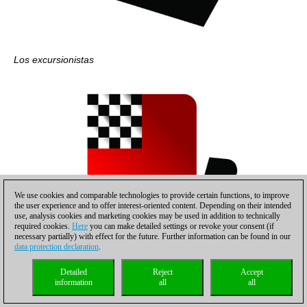
Los excursionistas
We use cookies and comparable technologies to provide certain functions, to improve
the user experience and to offer interest-oriented content. Depending on their intended
use, analysis cookies and marketing cookies may be used in addition to technically
required cookies.
Here
you can make detailed settings or revoke your consent (if
necessary partially) with effect for the future. Further information can be found in our
data protection declaration
.
Detailed
Reject
Accept
El famoso “Sansón”
information
all
all