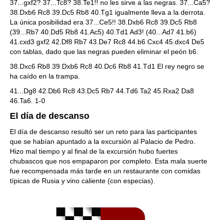
37...gxf2? 37...Tc8? 38.Te1!! no les sirve a las negras. 37...Ca5?
38.Dxb6 Rc8 39.Dc5 Rb8 40.Tg1 igualmente lleva a la derrota.
La única posibilidad era 37...Ce5!! 38.Dxb6 Rc8 39.Dc5 Rb8
(39...Rb7 40.Dd5 Rb8 41.Ac5) 40.Td1 Ad3! (40...Ad7 41.b6)
41.cxd3 gxf2 42.Df8 Rb7 43.De7 Rc8 44.b6 Cxc4 45.dxc4 De5
con tablas, dado que las negras pueden eliminar el peón b6.
38.Dxc6 Rb8 39.Dxb6 Rc8 40.Dc6 Rb8 41.Td1 El rey negro se
ha caído en la trampa.
41...Dg8 42.Db6 Rc8 43.Dc5 Rb7 44.Td6 Ta2 45.Rxa2 Da8
46.Ta6. 1-0
El día de descanso
El día de descanso resultó ser un reto para las participantes
que se habían apuntado a la excursión al Palacio de Pedro.
Hizo mal tiempo y al final de la excursión hubo fuertes
chubascos que nos empaparon por completo. Esta mala suerte
fue recompensada más tarde en un restaurante con comidas
típicas de Rusia y vino caliente (con especias).