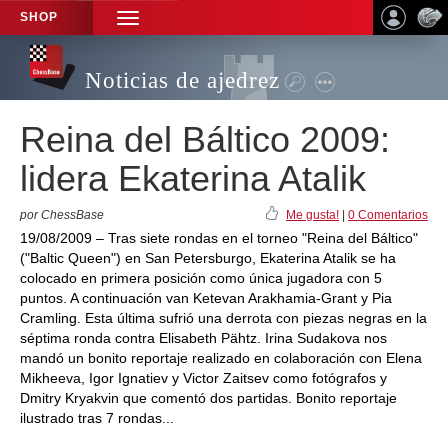
SHOP
TOGGLE
NAVIGATION
Noticias de ajedrez
Reina del Báltico 2009:
lidera Ekaterina Atalik
por ChessBase
Me gusta!
|
0 Comentarios
19/08/2009 – Tras siete rondas en el torneo "Reina del Báltico"
("Baltic Queen") en San Petersburgo, Ekaterina Atalik se ha
colocado en primera posición como única jugadora con 5
puntos. A continuación van Ketevan Arakhamia-Grant y Pia
Cramling. Esta última sufrió una derrota con piezas negras en la
séptima ronda contra Elisabeth Pähtz. Irina Sudakova nos
mandó un bonito reportaje realizado en colaboración con Elena
Mikheeva, Igor Ignatiev y Victor Zaitsev como fotógrafos y
Dmitry Kryakvin que comentó dos partidas. Bonito reportaje
ilustrado tras 7 rondas...