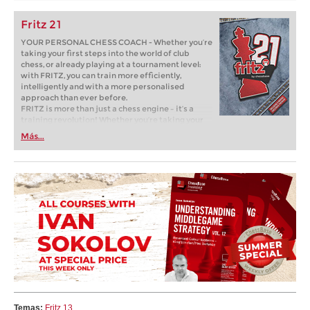
Fritz 21
YOUR PERSONAL CHESS COACH - Whether you’re
taking your first steps into the world of club
chess, or already playing at a tournament level:
with FRITZ, you can train more efficiently,
intelligently and with a more personalised
approach than ever before.
FRITZ is more than just a chess engine – it’s a
training revolution! Whether you’re taking your
first steps into the world of club chess, or already
Más...
playing at a tournament level: with FRITZ, you can
train more efficiently, intelligently and with a
more personalised approach than ever before.
Temas:
Fritz 13