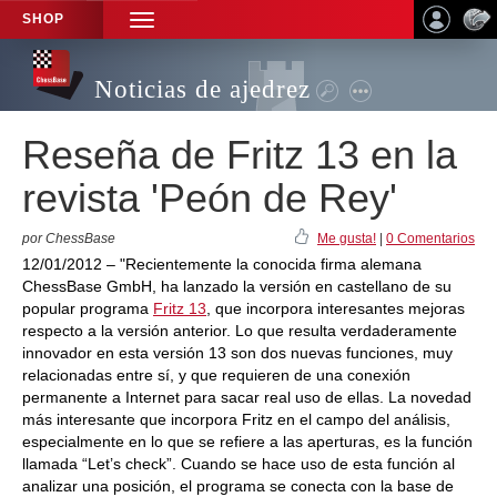
SHOP
TOGGLE
NAVIGATION
Noticias de ajedrez
Reseña de Fritz 13 en la
revista 'Peón de Rey'
por ChessBase
Me gusta!
|
0 Comentarios
12/01/2012 – "Recientemente la conocida firma alemana
ChessBase GmbH, ha lanzado la versión en castellano de su
popular programa
Fritz 13
, que incorpora interesantes mejoras
respecto a la versión anterior. Lo que resulta verdaderamente
innovador en esta versión 13 son dos nuevas funciones, muy
relacionadas entre sí, y que requieren de una conexión
permanente a Internet para sacar real uso de ellas. La novedad
más interesante que incorpora Fritz en el campo del análisis,
especialmente en lo que se refiere a las aperturas, es la función
llamada “Let’s check”. Cuando se hace uso de esta función al
analizar una posición, el programa se conecta con la base de