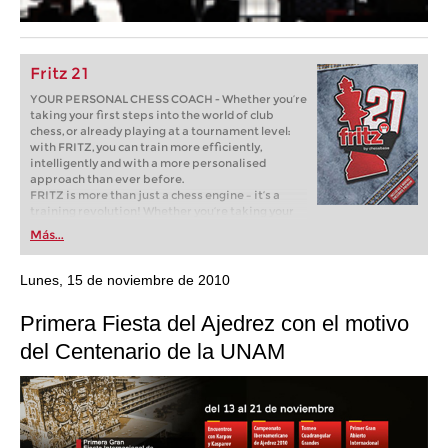
Fritz 21
YOUR PERSONAL CHESS COACH - Whether you’re
taking your first steps into the world of club
chess, or already playing at a tournament level:
with FRITZ, you can train more efficiently,
intelligently and with a more personalised
approach than ever before.
FRITZ is more than just a chess engine – it’s a
training revolution! Whether you’re taking your
first steps into the world of club chess, or already
Más...
playing at a tournament level: with FRITZ, you can
train more efficiently, intelligently and with a
more personalised approach than ever before.
Lunes, 15 de noviembre de 2010
Primera Fiesta del Ajedrez con el motivo
del Centenario de la UNAM