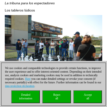
La tribuna para los espectadores
Los tableros lúdicos
We use cookies and comparable technologies to provide certain functions, to improve
the user experience and to offer interest-oriented content. Depending on their intended
use, analysis cookies and marketing cookies may be used in addition to technically
required cookies.
Here
you can make detailed settings or revoke your consent (if
necessary partially) with effect for the future. Further information can be found in our
data protection declaration
.
Detailed
Reject
Accept
information
all
all