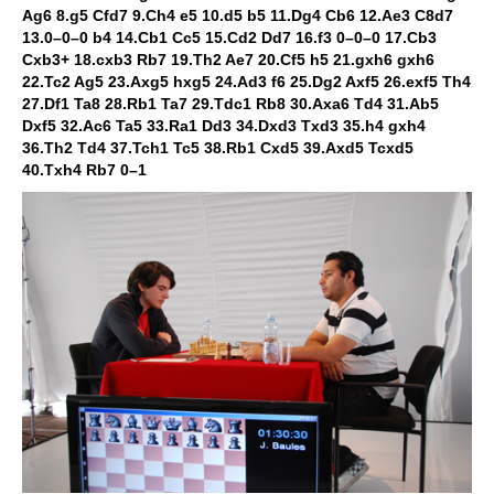
Ag6 8.g5 Cfd7 9.Ch4 e5 10.d5 b5 11.Dg4 Cb6 12.Ae3 C8d7
13.0–0–0 b4 14.Cb1 Cc5 15.Cd2 Dd7 16.f3 0–0–0 17.Cb3
Cxb3+ 18.cxb3 Rb7 19.Th2 Ae7 20.Cf5 h5 21.gxh6 gxh6
22.Tc2 Ag5 23.Axg5 hxg5 24.Ad3 f6 25.Dg2 Axf5 26.exf5 Th4
27.Df1 Ta8 28.Rb1 Ta7 29.Tdc1 Rb8 30.Axa6 Td4 31.Ab5
Dxf5 32.Ac6 Ta5 33.Ra1 Dd3 34.Dxd3 Txd3 35.h4 gxh4
36.Th2 Td4 37.Tch1 Tc5 38.Rb1 Cxd5 39.Axd5 Tcxd5
40.Txh4 Rb7 0–1