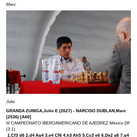
Marc
Julio
GRANDA ZUNIGA,Julio E (2627) - NARCISO DUBLAN,Marc
(2536) [A00]
III CAMPEONATO IBEROAMERICANO DE AJEDREZ México DF
(3.1)
1.Cf3 d6 2.d4 Ag4 3.e4 Cf6 4.h3 Ah5 5.Cc3 e6 6.De2 a6 7.g4