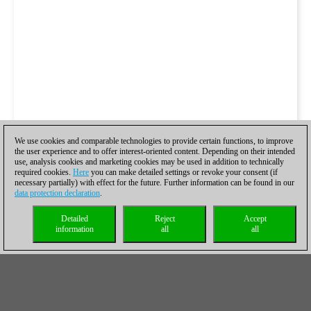
We use cookies and comparable technologies to provide certain functions, to improve
the user experience and to offer interest-oriented content. Depending on their intended
use, analysis cookies and marketing cookies may be used in addition to technically
required cookies.
Here
you can make detailed settings or revoke your consent (if
necessary partially) with effect for the future. Further information can be found in our
data protection declaration
.
Detailed
Reject
Accept
information
all
all