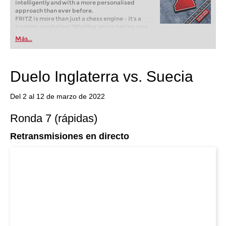
intelligently and with a more personalised
approach than ever before.
FRITZ is more than just a chess engine – it’s a
training revolution! Whether you’re taking your
first steps into the world of club chess, or already
Más...
playing at a tournament level: with FRITZ, you can
train more efficiently, intelligently and with a
more personalised approach than ever before.
Duelo Inglaterra vs. Suecia
Del 2 al 12 de marzo de 2022
Ronda 7 (rápidas)
Retransmisiones en directo