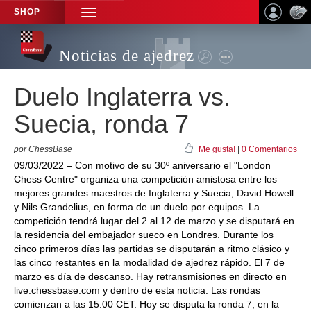
SHOP
TOGGLE
NAVIGATION
Noticias de ajedrez
Duelo Inglaterra vs.
Suecia, ronda 7
por ChessBase
Me gusta!
|
0 Comentarios
09/03/2022 – Con motivo de su 30º aniversario el "London
Chess Centre" organiza una competición amistosa entre los
mejores grandes maestros de Inglaterra y Suecia, David Howell
y Nils Grandelius, en forma de un duelo por equipos. La
competición tendrá lugar del 2 al 12 de marzo y se disputará en
la residencia del embajador sueco en Londres. Durante los
cinco primeros días las partidas se disputarán a ritmo clásico y
las cinco restantes en la modalidad de ajedrez rápido. El 7 de
marzo es día de descanso. Hay retransmisiones en directo en
live.chessbase.com y dentro de esta noticia. Las rondas
comienzan a las 15:00 CET. Hoy se disputa la ronda 7, en la