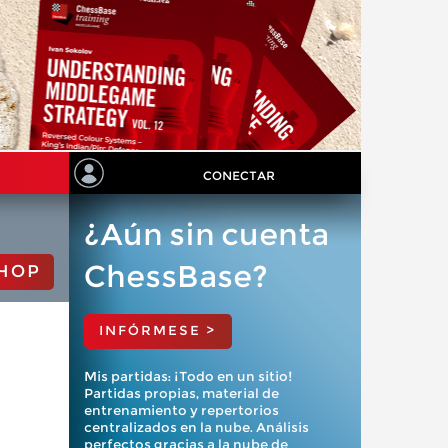
CONECTAR
¿Aún sin cuenta
ChessBase?
HOP
INFÓRMESE >
Mis partidas: ¡Todo en un sitio!
Partidas propias, material de
entrenamiento y repertorios
centralizados en la nube. Análisis
perfectos gracias a la nube de