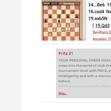
Fritz 21
YOUR PERSONAL CHESS COACH - 
steps into the world of club che
tournament level: with FRITZ, y
intelligently and with a more 
before.
FRITZ is more than just a chess 
Whether you’re taking your firs
Más...
or already playing at a tournam
more efficiently, intelligently
approach than ever before.