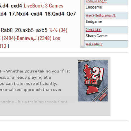
Whether you’re taking your first
ss, or already playing at a
ou can train more efficiently,
personalised approach than ever
engine – it’s a training revolution!
t steps into the world of club chess,
ent level: with FRITZ, you can train
 and with a more personalised