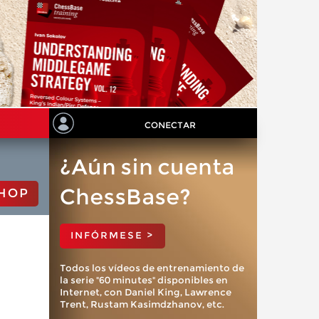
CONECTAR
¿Aún sin cuenta
ChessBase?
HOP
INFÓRMESE >
Todos los vídeos de entrenamiento de
la serie "60 minutes" disponibles en
Internet, con Daniel King, Lawrence
Trent, Rustam Kasimdzhanov, etc.