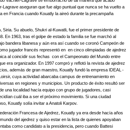
ndo Vachier-Lagrave se emborrachó de tal manera que acabó
er-Lagrave aseguran que fue algo puntual que nunca se ha vuelto a
lica en Francia cuando Kouatly la aireó durante la precampaña
iria. Su abuelo, Shukri al-Kuwatli, fue el primer presidente de
. En 1963, tras el golpe de estado la familia se fue marchó al
ba bajo bandera libanesa y aún era así cuando se coronó Campeón de
 como jugador francés representó en en cinco olimpiadas de ajedrez
mpica al coincidir sus fechas con el Campeonato del Mundo entre
e era organizador. En 1997 compró y reflotó la revista de ajedrez
ocios, además de gran maestro, Kouatly fundó la empresa IDEAL -
oirsir, cuya actividad abarcaba campus de entrenamiento en
diversas en regiones y municipios. Un producto de éxito resultó ser
e de una localidad hacía equipo con grupo de jugadores, casi
ecidían cuál iba a ser el próximo movimiento. Si una ciudad
o, Kouatly solía invitar a Anatoli Karpov.
ederación Francesa de Ajedrez, Kouatly ya era desde hacía años
mundo del ajedrez y quiso estar en la lista de quienes apoyaban
entaba como candidato a la presidencia, pero cuando Battesi