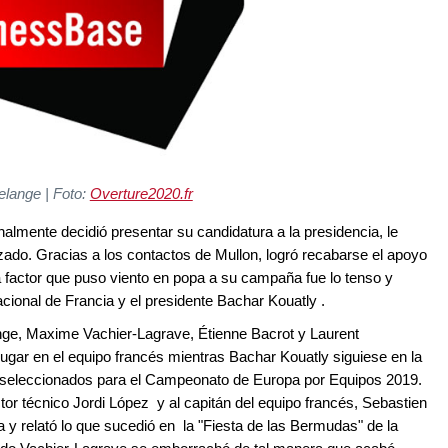
elange | Foto:
Overture2020.fr
almente decidió presentar su candidatura a la presidencia, le
tizado. Gracias a los contactos de Mullon, logró recabarse el apoyo
a factor que puso viento en popa a su campaña fue lo tenso y
acional de Francia y el presidente Bachar Kouatly .
nge, Maxime Vachier-Lagrave, Étienne Bacrot y Laurent
ugar en el equipo francés mientras Bachar Kouatly siguiese en la
 seleccionados para el Campeonato de Europa por Equipos 2019.
or técnico Jordi López y al capitán del equipo francés, Sebastien
a y relató lo que sucedió en la "Fiesta de las Bermudas" de la