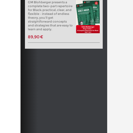
GM Blohberger presents a
complete two-part repertoire
for Black: practical, clear, and
flexible – instead of endless
theory, you’ll get
straightforward concepts
and strategies that are easy to
learn and apply.
89,90 €