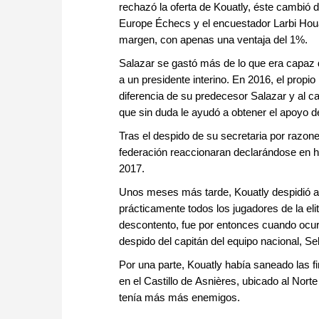
rechazó la oferta de Kouatly, éste cambió
Europe Échecs y el encuestador Larbi Houa
margen, con apenas una ventaja del 1%.
Salazar se gastó más de lo que era capaz de
a un presidente interino. En 2016, el propi
diferencia de su predecesor Salazar y al c
que sin duda le ayudó a obtener el apoyo de
Tras el despido de su secretaria por razo
federación reaccionaran declarándose en h
2017.
Unos meses más tarde, Kouatly despidió al 
prácticamente todos los jugadores de la eli
descontento, fue por entonces cuando ocurri
despido del capitán del equipo nacional, 
Por una parte, Kouatly había saneado las f
en el Castillo de Asnières, ubicado al Norte
tenía más más enemigos.