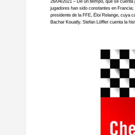
26/04/2021 – De un tiempo, que se cuenta p
jugadores han sido constantes en Francia; 
presidente de la FFE, Éloi Relange, cuya c
Bachar Kouatly. Stefan Löffler cuenta la hist