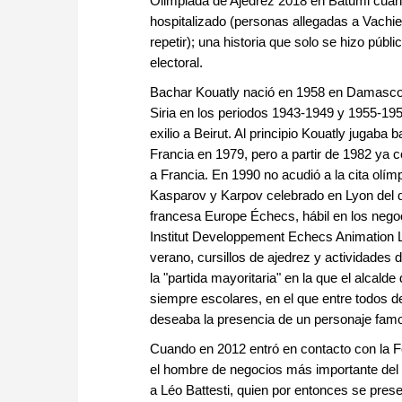
Olimpiada de Ajedrez 2018 en Batumi cua
hospitalizado (personas allegadas a Vachi
repetir); una historia que solo se hizo púb
electoral.
Bachar Kouatly nació en 1958 en Damasco, S
Siria en los periodos 1943-1949 y 1955-1958
exilio a Beirut. Al principio Kouatly juga
Francia en 1979, pero a partir de 1982 ya
a Francia. En 1990 no acudió a la cita olí
Kasparov y Karpov celebrado en Lyon del qu
francesa Europe Échecs, hábil en los neg
Institut Developpement Echecs Animation L
verano, cursillos de ajedrez y actividades 
la "partida mayoritaria" en la que el alcald
siempre escolares, en el que entre todos d
deseaba la presencia de un personaje famos
Cuando en 2012 entró en contacto con la F
el hombre de negocios más importante del 
a Léo Battesti, quien por entonces se pres