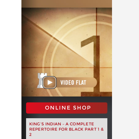
ONLINE SHOP
KING’S INDIAN – A COMPLETE
REPERTOIRE FOR BLACK PART 1 &
2