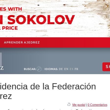
APRENDER AJEDREZ
ez
S
BUSCAR:
IDIOMAS:
DE
EN
ES
FR
idencia de la Federación
rez
Me gusta!
|
0 Comentarios