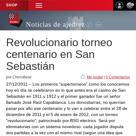
SHOP
TOGGLE
NAVIGATION
Noticias de ajedrez
Revolucionario torneo
centenario en San
Sebastián
por ChessBase
Me gusta!
|
0 Comentarios
27/12/2011 – Los primeros "supertorneos" como los conocemos
hoy en día se celebraron en lo que antes era el casino de San
Sebastián en 1911 y 1912 y el primer ganador fue un señor
llamado José Raúl Capablanca. Los donostiarras, no querrían
pasar por alto ese centenario y lo van a celebrar entre el 28 de
diciembre de 2011 y el 5 de enero de 2012, con un torneo
"revolucionario", patrocinado por BSG electrics. Será por
eliminatorias con un sistema novedoso: cada jugador disputa
dos partidas a la vez con el mismo rival (según una idea que