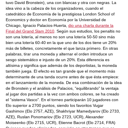
tuvo David Bronstein), una con blancas y otra con negras. La
idea vino a la cabeza de los organizadores, cuando el
catedrático de Economía de la prestigiosa London School of
Economics y doctor en Economía por la Universidad de
Chicago, Ignacio Palacios-Huerta,
dio una charla durante la
Final del Grand Slam 2010
. Según sus estudios, los penaltis no
son una lotería, al menos no son una lotería 50-50 sino más
bien una lotería 60-40 en la que uno de los dos tiene un 20%
más de billetes, concretamente el que lanza primero. En otras
palabras, tirar una moneda y alternar el orden introduce un
sesgo sistemático e injusto de un 20%. Esta diferencia es
altísima y significa que además de los deportistas, la moneda
también juega. El efecto es tan grande que el momento más
determinante de una tanda ocurre antes de que ésta empiece:
en el lanzamiento de la moneda. De esa combinación de la idea
de Bronstein y el análisis de Palacios, "equilibrando" la ventaja
al jugar dos partidas a la vez con ambos colores, se ha creado
el "sistema Vasco". En el torneo participarán 10 jugadores con
Elo superior a 2700 puntos, siendo los favoritos Vugar
Gashimov (Elo 2757, AZE), Shakhriyar Mamedyarov (Elo 2733,
AZE), Ruslan Ponomariov (Elo 2723, UCR), Alexander
Moiseenko (Elo 2715, UCR), Etienne Bacrot (Elo 2714, FRA)