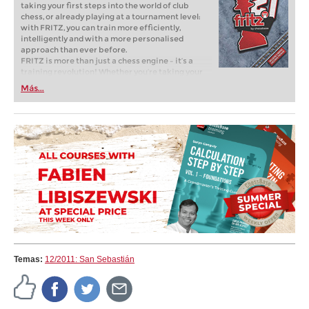
taking your first steps into the world of club
chess, or already playing at a tournament level:
with FRITZ, you can train more efficiently,
intelligently and with a more personalised
approach than ever before.
FRITZ is more than just a chess engine – it’s a
training revolution! Whether you’re taking your
first steps into the world of club chess, or already
Más...
playing at a tournament level: with FRITZ, you can
train more efficiently, intelligently and with a
more personalised approach than ever before.
Temas:
12/2011: San Sebastián