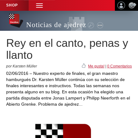
SHOP
TOGGLE
NAVIGATION
Noticias de ajedrez
Rey en el canto, penas y
llanto
por Karsten Müller
Me gusta!
|
0 Comentarios
02/06/2016 – Nuestro experto de finales, el gran maestro
hamburgués Dr. Karsten Müller continúa con su selección de
finales interesantes e instructivos. Todas las semanas nos
presenta alguno en su blog. En esta ocasión ha elegido una
partida disputada entre Jonas Lampert y Philipp Neerforth en el
Abierto Grenke. Problema de ajedrez...