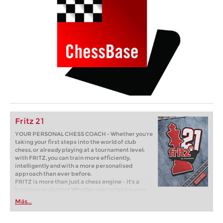
Fritz 21
YOUR PERSONAL CHESS COACH - Whether you’re
taking your first steps into the world of club
chess, or already playing at a tournament level:
with FRITZ, you can train more efficiently,
intelligently and with a more personalised
approach than ever before.
FRITZ is more than just a chess engine – it’s a
training revolution! Whether you’re taking your
first steps into the world of club chess, or already
Más...
playing at a tournament level: with FRITZ, you can
train more efficiently, intelligently and with a
more personalised approach than ever before.