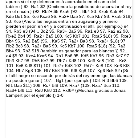
apuros si el rey defensor está acorralado en el canto del
tablero:} 92. Ra1 $2 {Omitiendo la posibilidad de acorralar al rey
en el rincón.} (92. Rb2+ $5 Kxa6 (92... Bb4 93. Kxe5 Ka5 94.
Kd5 Be1 95. Kc6 Kxa6 96. Ra2+ Ba5 97. Kc5 Kb7 98. Rxa5 $18)
93. Kc6 {Ahora las negras entran en zugzwang y primero
pierden el peón en e4 y a continuación el alfil, por ejemplo,} e4
94. Rb3 e3 (94... Bd2 95. Ra3+ Ba5 96. Ra1 e3 97. Ra2 e2 98.
Rxe2 Bb4 99. Ra2+ Ba5 100. Kc5 Kb7 101. Rxa5 $18) 95. Rxe3
Bb4 96. Re2 Ba5 (96... Ka5 97. Ra2+ Ba3 98. Rxa3+ $18) 97.
Rb2 Bc3 98. Ra2+ Ba5 99. Kc5 Kb7 100. Rxa5 $18) (92. Ra3
Bb4 93. Rb3 $18 {también es ganador para las blancas.}) 92...
e4 $5 93. Kxe4 Kxa6 94. Rb1 Bb6 95. Kd5 Kb7 96. Rb3 Kc7 97.
Rh3 Kb7 98. Rh5 Kc7 99. Rh7+ Kd8 100. Kd6 Ke8 (100... Kc8
101. Kc6 Kd8 $11) 101. Re7+ Kd8 102. Rd7+ Ke8 103. Ke6 Kf8
104. Rb7 Kg8 105. Rf7 Kh8 106. Kf6 Kg8 107. Kg6 Bc5 $2 ({Si
el alfil negro se esconde por detrás del rey enemigo, las blancas
no pueden ganar:} 107... Bg1 {por ejemplo} 108. Rf3 Bb6 109.
Rf1 Ba5 $11) 108. Rc7 Bf8 109. Rxa7 (109. Rxa7 Bc5 110.
Ra8+ Bf8 111. Re8 Kh8 112. Rxf8# {¡Muchas gracias a Jonas
Lampert por el ejemplo!}) 1-0