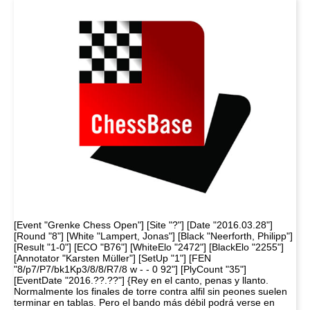
[Event "Grenke Chess Open"] [Site "?"] [Date "2016.03.28"]
[Round "8"] [White "Lampert, Jonas"] [Black "Neerforth, Philipp"]
[Result "1-0"] [ECO "B76"] [WhiteElo "2472"] [BlackElo "2255"]
[Annotator "Karsten Müller"] [SetUp "1"] [FEN
"8/p7/P7/bk1Kp3/8/8/R7/8 w - - 0 92"] [PlyCount "35"]
[EventDate "2016.??.??"] {Rey en el canto, penas y llanto.
Normalmente los finales de torre contra alfil sin peones suelen
terminar en tablas. Pero el bando más débil podrá verse en