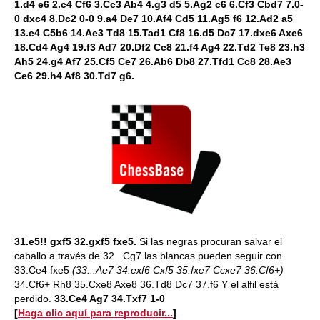
1.d4 e6 2.c4 Cf6 3.Cc3 Ab4 4.g3 d5 5.Ag2 c6 6.Cf3 Cbd7 7.0-
0 dxc4 8.Dc2 0-0 9.a4 De7 10.Af4 Cd5 11.Ag5 f6 12.Ad2 a5
13.e4 C5b6 14.Ae3 Td8 15.Tad1 Cf8 16.d5 Dc7 17.dxe6 Axe6
18.Cd4 Ag4 19.f3 Ad7 20.Df2 Cc8 21.f4 Ag4 22.Td2 Te8 23.h3
Ah5 24.g4 Af7 25.Cf5 Ce7 26.Ab6 Db8 27.Tfd1 Cc8 28.Ae3
Ce6 29.h4 Af8 30.Td7 g6.
31.e5!! gxf5 32.gxf5 fxe5.
Si las negras procuran salvar el
caballo a través de 32...Cg7 las blancas pueden seguir con
33.Ce4 fxe5
(33...Ae7 34.exf6 Cxf5 35.fxe7 Ccxe7 36.Cf6+)
34.Cf6+ Rh8 35.Cxe8 Axe8 36.Td8 Dc7 37.f6 Y el alfil está
perdido.
33.Ce4 Ag7 34.Txf7 1-0
[
Haga clic aquí para reproducir...
]