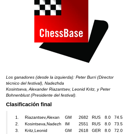
Los ganadores (desde la izquierda): Peter Burri (Director
técnico del festival), Nadezhda
Kosintseva, Alexander Riazantsev, Leonid Kritz, y Peter
Bohnenblust (Presidente del festival).
Clasificación final
1.
Riazantsev,Alexan
GM
2682
RUS
8.0
74.5
2.
Kosintseva,Nadezh
IM
2551
RUS
8.0
73.5
3.
Kritz,Leonid
GM
2618
GER
8.0
72.0