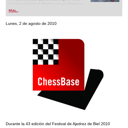
training revolution! Whether you’re taking your
first steps into the world of club chess, or already
Más...
playing at a tournament level: with FRITZ, you can
train more efficiently, intelligently and with a
more personalised approach than ever before.
Lunes, 2 de agosto de 2010
Durante la 43 edición del Festival de Ajedrez de Biel 2010