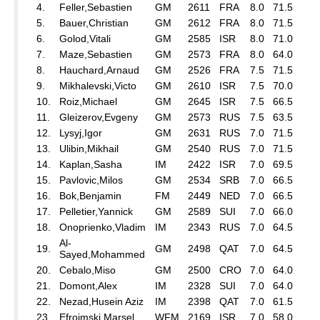
4.
Feller,Sebastien
GM
2611
FRA
8.0
71.5
5.
Bauer,Christian
GM
2612
FRA
8.0
71.5
6.
Golod,Vitali
GM
2585
ISR
8.0
71.0
7.
Maze,Sebastien
GM
2573
FRA
8.0
64.0
8.
Hauchard,Arnaud
GM
2526
FRA
7.5
71.5
9.
Mikhalevski,Victo
GM
2610
ISR
7.5
70.0
10.
Roiz,Michael
GM
2645
ISR
7.5
66.5
11.
Gleizerov,Evgeny
GM
2573
RUS
7.5
63.5
12.
Lysyj,Igor
GM
2631
RUS
7.0
71.5
13.
Ulibin,Mikhail
GM
2540
RUS
7.0
71.5
14.
Kaplan,Sasha
IM
2422
ISR
7.0
69.5
15.
Pavlovic,Milos
GM
2534
SRB
7.0
66.5
16.
Bok,Benjamin
FM
2449
NED
7.0
66.5
17.
Pelletier,Yannick
GM
2589
SUI
7.0
66.0
18.
Onoprienko,Vladim
IM
2343
RUS
7.0
64.5
Al-
19.
GM
2498
QAT
7.0
64.5
Sayed,Mohammed
20.
Cebalo,Miso
GM
2500
CRO
7.0
64.0
21.
Domont,Alex
IM
2328
SUI
7.0
64.0
22.
Nezad,Husein Aziz
IM
2398
QAT
7.0
61.5
23.
Efroimski,Marsel
WFM
2169
ISR
7.0
58.0