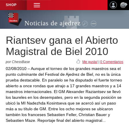
SHOP
TOGGLE
NAVIGATION
Noticias de ajedrez
Riantsev gana el Abierto
Magistral de Biel 2010
por ChessBase
Me gusta!
|
0 Comentarios
02/08/2010 – Aunque el torneo de los grandes maestros sea el
punto culminante del Festival de Ajedrez de Biel, no es la única
prueba destacable. En paralelo se ha disputado el fuerte torneo
abierto a once rondas que atrajo a 17 grandes maestros y a 14
maestros internacionales. El GM Alexander Raziantsev se llevó
los laureles en los desempates, pero en la segunda posición se
ubicó la MI Nadezhda Kosintseva que se acercó así un paso
más a su título de GM. Entre los ocho mejores se ubicaron
también los franceses Sebastien Feller, Christian Bauer y
Sebastien Maze. Reportaje final del abierto magistral...