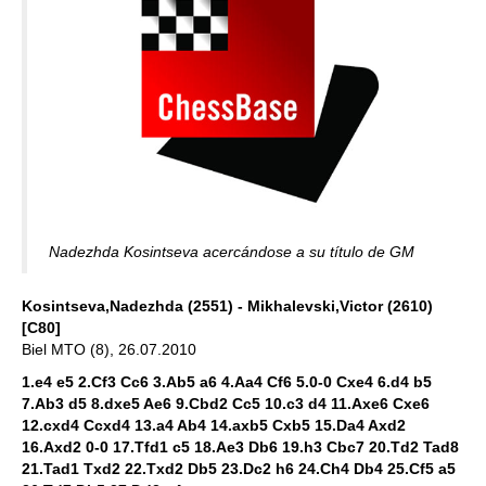
Nadezhda Kosintseva acercándose a su título de GM
Kosintseva,Nadezhda (2551) - Mikhalevski,Victor (2610)
[C80]
Biel MTO (8), 26.07.2010
1.e4 e5 2.Cf3 Cc6 3.Ab5 a6 4.Aa4 Cf6 5.0-0 Cxe4 6.d4 b5
7.Ab3 d5 8.dxe5 Ae6 9.Cbd2 Cc5 10.c3 d4 11.Axe6 Cxe6
12.cxd4 Ccxd4 13.a4 Ab4 14.axb5 Cxb5 15.Da4 Axd2
16.Axd2 0-0 17.Tfd1 c5 18.Ae3 Db6 19.h3 Cbc7 20.Td2 Tad8
21.Tad1 Txd2 22.Txd2 Db5 23.Dc2 h6 24.Ch4 Db4 25.Cf5 a5