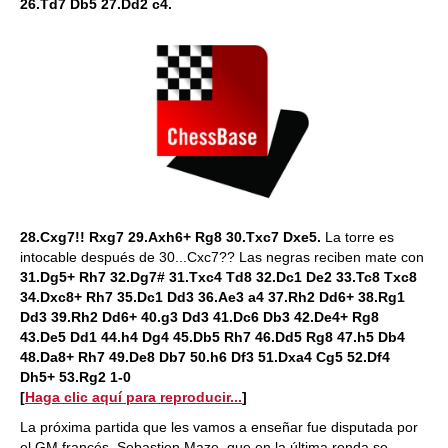
26.Td7 Db5 27.Dd2 c4.
28.Cxg7!! Rxg7 29.Axh6+ Rg8 30.Txc7 Dxe5.
La torre es
intocable después de 30...Cxc7?? Las negras reciben mate con
31.Dg5+ Rh7 32.Dg7# 31.Txc4 Td8 32.Dc1 De2 33.Tc8 Txc8
34.Dxc8+ Rh7 35.Dc1 Dd3 36.Ae3 a4 37.Rh2 Dd6+ 38.Rg1
Dd3 39.Rh2 Dd6+ 40.g3 Dd3 41.Dc6 Db3 42.De4+ Rg8
43.De5 Dd1 44.h4 Dg4 45.Db5 Rh7 46.Dd5 Rg8 47.h5 Db4
48.Da8+ Rh7 49.De8 Db7 50.h6 Df3 51.Dxa4 Cg5 52.Df4
Dh5+ 53.Rg2 1-0
[
Haga clic aquí para reproducir...
]
La próxima partida que les vamos a enseñar fue disputada por
el GM francés, Sebastien Maze, que en la última ronda se