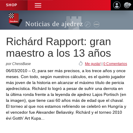
SHOP
TOGGLE
NAVIGATION
Noticias de ajedrez
Richárd Rapport: gran
maestro a los 13 años
por ChessBase
Me gusta!
|
0 Comentarios
06/03/2010 – O, para ser más precisos, a los trece años y once
meses. Con todo, según nuestros cálculos, es el quinto jugador
más joven de la historia en alcanzar el máximo título de pericia
ajedrecística. Richárd lo logró a pesar de sufrir una derrota en
la última ronda frente a la leyenda de ajedrez Lajos Portisch (en
la imagen), que tiene casi 60 años más de edad que el chaval.
El torneo al que nos estamos refiriendo se celebró en Hungría y
el vencedor fue Alexander Beliavsky. Richárd y el torneo 2010
évi Gotth' Art Kupa...