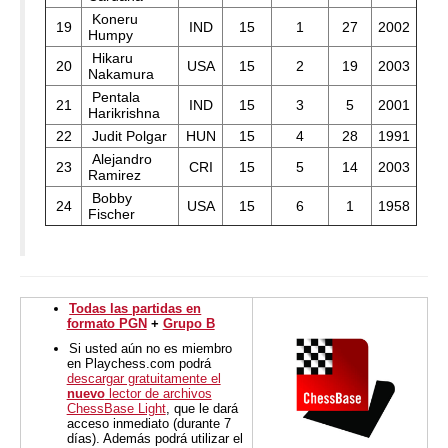
Koneru
19
IND
15
1
27
2002
Humpy
Hikaru
20
USA
15
2
19
2003
Nakamura
Pentala
21
IND
15
3
5
2001
Harikrishna
22
Judit Polgar
HUN
15
4
28
1991
Alejandro
23
CRI
15
5
14
2003
Ramirez
Bobby
24
USA
15
6
1
1958
Fischer
Todas las partidas en
formato PGN
+
Grupo B
Si usted aún no es miembro
en Playchess.com podrá
descargar gratuitamente el
nuevo
lector de archivos
ChessBase Light
, que le dará
acceso inmediato (durante 7
días). Además podrá utilizar el