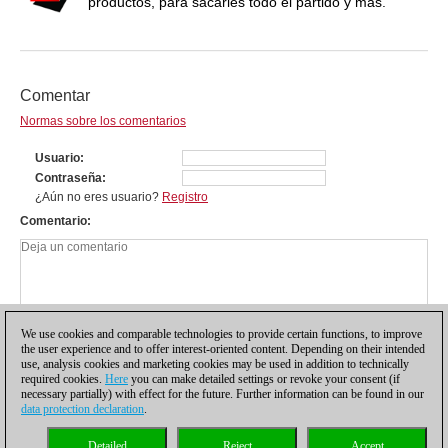
productos, para sacarles todo el partido y más.
Comentar
Normas sobre los comentarios
Usuario
Contraseña
¿Aún no eres usuario?
Registro
Comentario
We use cookies and comparable technologies to provide certain functions, to improve
the user experience and to offer interest-oriented content. Depending on their intended
use, analysis cookies and marketing cookies may be used in addition to technically
required cookies.
Here
you can make detailed settings or revoke your consent (if
necessary partially) with effect for the future. Further information can be found in our
data protection declaration
.
Política de privacidad
|
Pie de imprenta
|
Para contactar
|
Cookies Management
|
Detailed
Reject
Accept