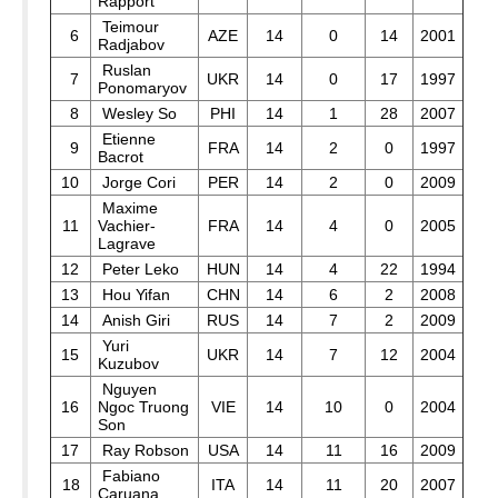
Rapport
Teimour
6
AZE
14
0
14
2001
Radjabov
Ruslan
7
UKR
14
0
17
1997
Ponomaryov
8
Wesley So
PHI
14
1
28
2007
Etienne
9
FRA
14
2
0
1997
Bacrot
10
Jorge Cori
PER
14
2
0
2009
Maxime
11
Vachier-
FRA
14
4
0
2005
Lagrave
12
Peter Leko
HUN
14
4
22
1994
13
Hou Yifan
CHN
14
6
2
2008
14
Anish Giri
RUS
14
7
2
2009
Yuri
15
UKR
14
7
12
2004
Kuzubov
Nguyen
16
Ngoc Truong
VIE
14
10
0
2004
Son
17
Ray Robson
USA
14
11
16
2009
Fabiano
18
ITA
14
11
20
2007
Caruana