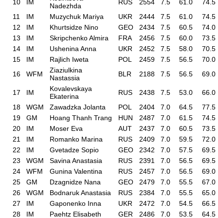
10
IM
RUS
2554
7.5
61.0
74.5
Nadezhda
11
IM
Muzychuk Mariya
UKR
2444
7.5
61.0
74.5
12
IM
Khurtsidze Nino
GEO
2434
7.5
60.5
74.0
13
IM
Skripchenko Almira
FRA
2456
7.5
60.0
73.5
14
IM
Ushenina Anna
UKR
2452
7.5
58.0
70.5
15
IM
Rajlich Iweta
POL
2459
7.5
56.5
70.0
Ziaziulkina
16
WFM
BLR
2188
7.5
56.5
69.0
Nastassia
Kovalevskaya
17
IM
RUS
2438
7.5
53.0
66.0
Ekaterina
18
WGM
Zawadzka Jolanta
POL
2404
7.0
64.5
77.5
19
GM
Hoang Thanh Trang
HUN
2487
7.0
61.5
74.5
20
IM
Moser Eva
AUT
2437
7.0
60.5
73.5
21
IM
Romanko Marina
RUS
2409
7.0
59.5
72.0
22
IM
Gvetadze Sopio
GEO
2342
7.0
57.5
69.5
23
WGM
Savina Anastasia
RUS
2391
7.0
56.5
69.5
24
WFM
Gunina Valentina
RUS
2457
7.0
56.5
69.0
25
GM
Dzagnidze Nana
GEO
2479
7.0
55.5
67.0
26
WGM
Bodnaruk Anastasia
RUS
2384
7.0
55.5
65.0
27
IM
Gaponenko Inna
UKR
2472
7.0
54.5
66.5
28
IM
Paehtz Elisabeth
GER
2486
7.0
53.5
64.5