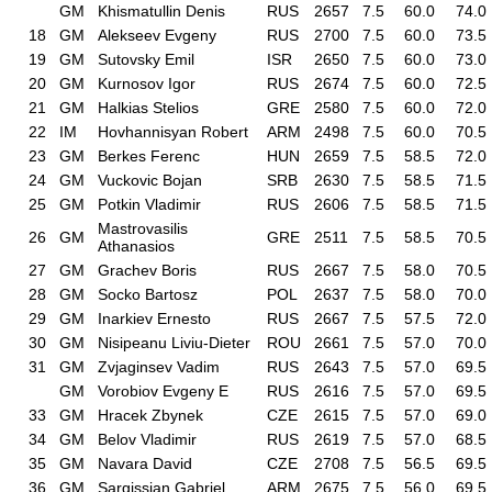
GM
Khismatullin Denis
RUS
2657
7.5
60.0
74.0
18
GM
Alekseev Evgeny
RUS
2700
7.5
60.0
73.5
19
GM
Sutovsky Emil
ISR
2650
7.5
60.0
73.0
20
GM
Kurnosov Igor
RUS
2674
7.5
60.0
72.5
21
GM
Halkias Stelios
GRE
2580
7.5
60.0
72.0
22
IM
Hovhannisyan Robert
ARM
2498
7.5
60.0
70.5
23
GM
Berkes Ferenc
HUN
2659
7.5
58.5
72.0
24
GM
Vuckovic Bojan
SRB
2630
7.5
58.5
71.5
25
GM
Potkin Vladimir
RUS
2606
7.5
58.5
71.5
Mastrovasilis
26
GM
GRE
2511
7.5
58.5
70.5
Athanasios
27
GM
Grachev Boris
RUS
2667
7.5
58.0
70.5
28
GM
Socko Bartosz
POL
2637
7.5
58.0
70.0
29
GM
Inarkiev Ernesto
RUS
2667
7.5
57.5
72.0
30
GM
Nisipeanu Liviu-Dieter
ROU
2661
7.5
57.0
70.0
31
GM
Zvjaginsev Vadim
RUS
2643
7.5
57.0
69.5
GM
Vorobiov Evgeny E
RUS
2616
7.5
57.0
69.5
33
GM
Hracek Zbynek
CZE
2615
7.5
57.0
69.0
34
GM
Belov Vladimir
RUS
2619
7.5
57.0
68.5
35
GM
Navara David
CZE
2708
7.5
56.5
69.5
36
GM
Sargissian Gabriel
ARM
2675
7.5
56.0
69.5