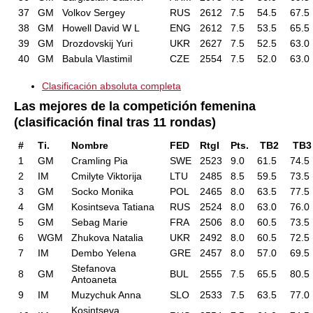
37
GM
Volkov Sergey
RUS
2612
7.5
54.5
67.5
38
GM
Howell David W L
ENG
2612
7.5
53.5
65.5
39
GM
Drozdovskij Yuri
UKR
2627
7.5
52.5
63.0
40
GM
Babula Vlastimil
CZE
2554
7.5
52.0
63.0
Clasificación absoluta completa
Las mejores de la competición femenina
(clasificación final tras 11 rondas)
#
Ti.
Nombre
FED
RtgI
Pts.
TB2
TB
1
GM
Cramling Pia
SWE
2523
9.0
61.5
74.5
2
IM
Cmilyte Viktorija
LTU
2485
8.5
59.5
73.5
3
GM
Socko Monika
POL
2465
8.0
63.5
77.5
4
GM
Kosintseva Tatiana
RUS
2524
8.0
63.0
76.0
5
GM
Sebag Marie
FRA
2506
8.0
60.5
73.5
6
WGM
Zhukova Natalia
UKR
2492
8.0
60.5
72.5
7
IM
Dembo Yelena
GRE
2457
8.0
57.0
69.5
Stefanova
8
GM
BUL
2555
7.5
65.5
80.5
Antoaneta
9
IM
Muzychuk Anna
SLO
2533
7.5
63.5
77.0
Kosintseva