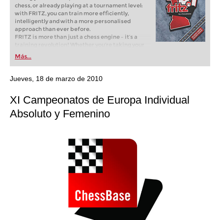
chess, or already playing at a tournament level:
with FRITZ, you can train more efficiently,
intelligently and with a more personalised
approach than ever before.
FRITZ is more than just a chess engine – it’s a
training revolution! Whether you’re taking your
first steps into the world of club chess, or already
Más...
playing at a tournament level: with FRITZ, you can
train more efficiently, intelligently and with a
more personalised approach than ever before.
Jueves, 18 de marzo de 2010
XI Campeonatos de Europa Individual
Absoluto y Femenino