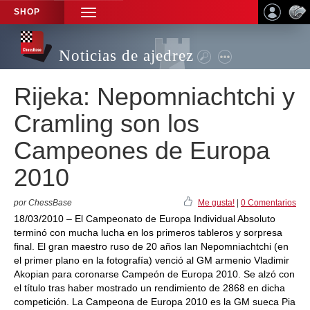
SHOP
TOGGLE
NAVIGATION
Noticias de ajedrez
Rijeka: Nepomniachtchi y
Cramling son los
Campeones de Europa
2010
por ChessBase
Me gusta!
|
0 Comentarios
18/03/2010 – El Campeonato de Europa Individual Absoluto
terminó con mucha lucha en los primeros tableros y sorpresa
final. El gran maestro ruso de 20 años Ian Nepomniachtchi (en
el primer plano en la fotografía) venció al GM armenio Vladimir
Akopian para coronarse Campeón de Europa 2010. Se alzó con
el título tras haber mostrado un rendimiento de 2868 en dicha
competición. La Campeona de Europa 2010 es la GM sueca Pia