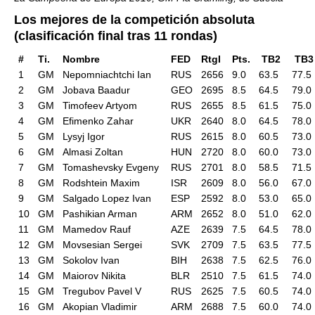
Los mejores de la competición absoluta
(clasificación final tras 11 rondas)
#
Ti.
Nombre
FED
RtgI
Pts.
TB2
TB
1
GM
Nepomniachtchi Ian
RUS
2656
9.0
63.5
77.5
2
GM
Jobava Baadur
GEO
2695
8.5
64.5
79.0
3
GM
Timofeev Artyom
RUS
2655
8.5
61.5
75.0
4
GM
Efimenko Zahar
UKR
2640
8.0
64.5
78.0
5
GM
Lysyj Igor
RUS
2615
8.0
60.5
73.0
6
GM
Almasi Zoltan
HUN
2720
8.0
60.0
73.0
7
GM
Tomashevsky Evgeny
RUS
2701
8.0
58.5
71.5
8
GM
Rodshtein Maxim
ISR
2609
8.0
56.0
67.0
9
GM
Salgado Lopez Ivan
ESP
2592
8.0
53.0
65.0
10
GM
Pashikian Arman
ARM
2652
8.0
51.0
62.0
11
GM
Mamedov Rauf
AZE
2639
7.5
64.5
78.0
12
GM
Movsesian Sergei
SVK
2709
7.5
63.5
77.5
13
GM
Sokolov Ivan
BIH
2638
7.5
62.5
76.0
14
GM
Maiorov Nikita
BLR
2510
7.5
61.5
74.0
15
GM
Tregubov Pavel V
RUS
2625
7.5
60.5
74.0
16
GM
Akopian Vladimir
ARM
2688
7.5
60.0
74.0