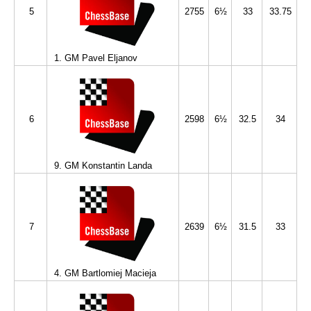
5
2755
6½
33
33.75
1. GM Pavel Eljanov
6
2598
6½
32.5
34
9. GM Konstantin Landa
7
2639
6½
31.5
33
4. GM Bartlomiej Macieja