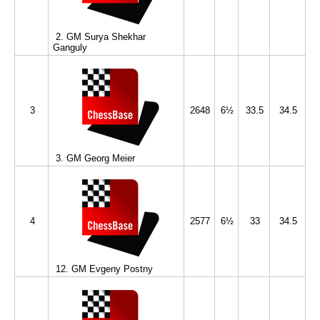
2. GM Surya Shekhar
Ganguly
3
2648
6½
33.5
34.5
3. GM Georg Meier
4
2577
6½
33
34.5
12. GM Evgeny Postny