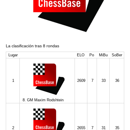
La clasificación tras 8 rondas
Lugar
ELO
Po
MiBu
SoBer
1
2609
7
33
36
8. GM Maxim Rodshtein
2
2655
7
31
35