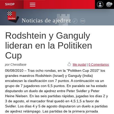
SHOP
TOGGLE
NAVIGATION
Noticias de ajedrez
Rodshtein y Ganguly
lideran en la Politiken
Cup
por ChessBase
Me gusta!
|
0 Comentarios
06/08/2010 – Tras ocho rondas, en la "Politiken Cup 2010" los
grandes maestros Rodshtein (Israel) y Ganguly (India)
encabezan la clasificación con 7 puntos. A continuación va un
grupo de 7 jugadores con 6,5 puntos. En paralelo se ha estado
disputando un duelo de ajedrez entre Peter Svidler y Peter
Heine Nielsen. En las seis partidas rápidas, jugadas los días 2 y
3 de agosto, el marcador final quedó en 4,5:1,5 a favor de
Svidler. Los días 4 y 5 de agosto disputaron un duelo a partidas
de ajedrez relámpago. Las partidas de la primera jornada