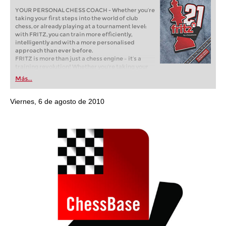
YOUR PERSONAL CHESS COACH - Whether you’re
taking your first steps into the world of club
chess, or already playing at a tournament level:
with FRITZ, you can train more efficiently,
intelligently and with a more personalised
approach than ever before.
FRITZ is more than just a chess engine – it’s a
training revolution! Whether you’re taking your
first steps into the world of club chess, or already
Más...
playing at a tournament level: with FRITZ, you can
train more efficiently, intelligently and with a
more personalised approach than ever before.
Viernes, 6 de agosto de 2010