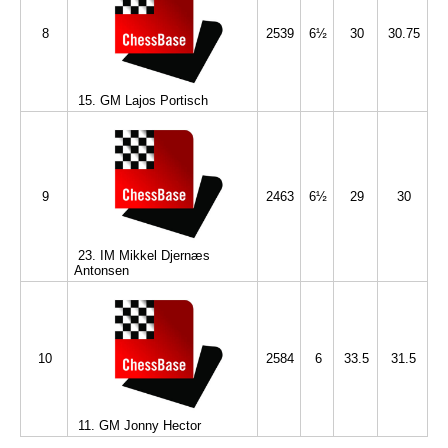
8
2539
6½
30
30.75
15. GM Lajos Portisch
9
2463
6½
29
30
23. IM Mikkel Djernæs
Antonsen
10
2584
6
33.5
31.5
11. GM Jonny Hector