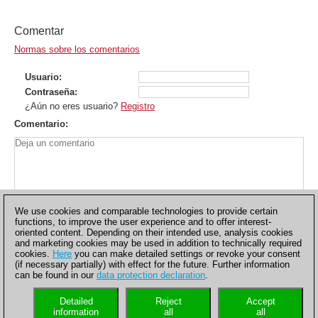
Comentar
Normas sobre los comentarios
Usuario
Contraseña
¿Aún no eres usuario?
Registro
Comentario
We use cookies and comparable technologies to provide certain
functions, to improve the user experience and to offer interest-
oriented content. Depending on their intended use, analysis cookies
and marketing cookies may be used in addition to technically required
cookies.
Here
you can make detailed settings or revoke your consent
(if necessary partially) with effect for the future. Further information
can be found in our
data protection declaration
.
Política de privacidad
|
Pie de imprenta
|
Para contactar
|
Cookies Management
|
Licencias
|
Compliance Hotline
|
Inicio
Detailed
Reject
Accept
© 2017 ChessBase GmbH | Osterbekstraße 90a | 22083
information
all
all