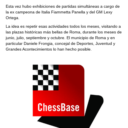
train more efficiently, intelligently and with a
more personalised approach than ever before.
Esta vez hubo exhibiciones de partidas simultáneas a cargo de
la ex campeona de Italia Fiammetta Panella y del GM Lexy
Ortega.
La idea es repetir esas actividades todos los meses, visitando a
las plazas históricas más bellas de Roma, durante los meses de
junio, julio, septiembre y octubre. El municipio de Roma y en
particular Daniele Frongia, concejal de Deportes, Juventud y
Grandes Acontecimientos lo han hecho posible.