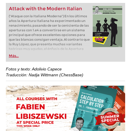
Attack with the Modern Italian
("Ataque con la Italiana Moderna") En los últimos
años la Apertura Italiana ha experimentado un
renacimiento, pasando de ser la cenicienta de las
aperturas con 1.e4 a convertirse en un sistema
principal que ofrece excelentes opciones para
que las blancas consigan ventaja. Al contrario que
la Ruy López, que presenta muchas variantes
teóricas muy agudas, el énfasis de la Apertura
Italiana radica en conocer dónde deben situarse
Más...
las piezas y en comprender los planes e ideas
claves.
Fotos y texto: Adolivio Capece
Traducción: Nadja Wittmann (ChessBase)