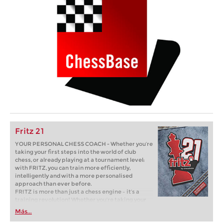
Fritz 21
YOUR PERSONAL CHESS COACH - Whether you’re
taking your first steps into the world of club
chess, or already playing at a tournament level:
with FRITZ, you can train more efficiently,
intelligently and with a more personalised
approach than ever before.
FRITZ is more than just a chess engine – it’s a
training revolution! Whether you’re taking your
first steps into the world of club chess, or already
Más...
playing at a tournament level: with FRITZ, you can