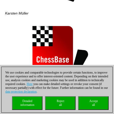
Karsten Müller
We use cookies and comparable technologies to provide certain functions, to improve
the user experience and to offer interest-oriented content. Depending on their intended
use, analysis cookies and marketing cookies may be used in addition to technically
required cookies.
Here
you can make detailed settings or revoke your consent (if
necessary partially) with effect for the future. Further information can be found in our
data protection declaration
.
Lubomir Ftacnik
Detailed
Reject
Accept
information
all
all