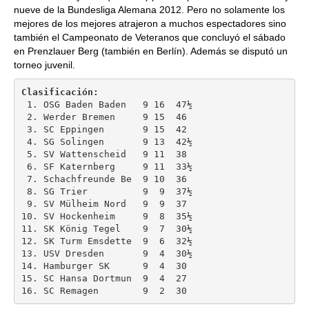
nueve de la Bundesliga Alemana 2012. Pero no solamente los
mejores de los mejores atrajeron a muchos espectadores sino
también el Campeonato de Veteranos que concluyó el sábado
en Prenzlauer Berg (también en Berlín). Además se disputó un
torneo juvenil.
Clasificación:
 1. OSG Baden Baden   9 16  47½ 

 2. Werder Bremen     9 15  46 

 3. SC Eppingen       9 15  42 

 4. SG Solingen       9 13  42½ 

 5. SV Wattenscheid   9 11  38 

 6. SF Katernberg     9 11  33½ 

 7. Schachfreunde Be  9 10  36 

 8. SG Trier          9  9  37½ 

 9. SV Mülheim Nord   9  9  37 

10. SV Hockenheim     9  8  35½ 

11. SK König Tegel    9  7  30½ 

12. SK Turm Emsdette  9  6  32½ 

13. USV Dresden       9  4  30½ 

14. Hamburger SK      9  4  30 

15. SC Hansa Dortmun  9  4  27 

16. SC Remagen        9  2  30 