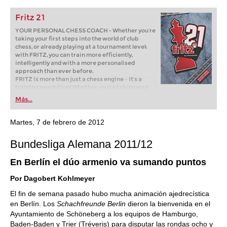
Fritz 21
YOUR PERSONAL CHESS COACH - Whether you’re
taking your first steps into the world of club
chess, or already playing at a tournament level:
with FRITZ, you can train more efficiently,
intelligently and with a more personalised
approach than ever before.
FRITZ is more than just a chess engine – it’s a
training revolution! Whether you’re taking your
first steps into the world of club chess, or already
Más...
playing at a tournament level: with FRITZ, you can
train more efficiently, intelligently and with a
more personalised approach than ever before.
Martes, 7 de febrero de 2012
Bundesliga Alemana 2011/12
En Berlín el dúo armenio va sumando puntos
Por Dagobert Kohlmeyer
El fin de semana pasado hubo mucha animación ajedrecística
en Berlín. Los
Schachfreunde Berlin
dieron la bienvenida en el
Ayuntamiento de Schöneberg a los equipos de Hamburgo,
Baden-Baden y Trier (Tréveris) para disputar las rondas ocho y