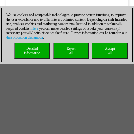
We use cookies and comparable technologies to provide certain functions, to improve
the user experience and to offer interest-oriented content. Depending on their intended
use, analysis cookies and marketing cookies may be used in addition to technically
required cookies.
Here
you can make detailed settings or revoke your consent (if
necessary partially) with effect for the future. Further information can be found in our
data protection declaration
.
Detailed
Reject
Accept
information
all
all