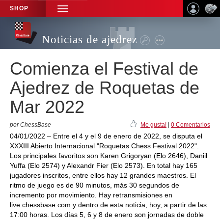
SHOP
TOGGLE
NAVIGATION
Noticias de ajedrez
Comienza el Festival de
Ajedrez de Roquetas de
Mar 2022
por ChessBase
Me gusta!
|
0 Comentarios
04/01/2022 – Entre el 4 y el 9 de enero de 2022, se disputa el
XXXIII Abierto Internacional "Roquetas Chess Festival 2022".
Los principales favoritos son Karen Grigoryan (Elo 2646), Daniil
Yuffa (Elo 2574) y Alexandr Fier (Elo 2573). En total hay 165
jugadores inscritos, entre ellos hay 12 grandes maestros. El
ritmo de juego es de 90 minutos, más 30 segundos de
incremento por movimiento. Hay retransmisiones en
live.chessbase.com y dentro de esta noticia, hoy, a partir de las
17:00 horas. Los días 5, 6 y 8 de enero son jornadas de doble