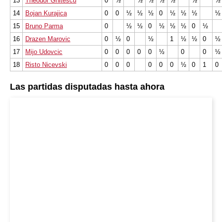
13
Theodor Ghitescu
0
½
½
½
½
½
½
½
14
Bojan Kurajica
0
0
½
½
½
0
½
½
½
½
15
Bruno Parma
0
½
½
0
½
½
½
0
½
16
Drazen Marovic
0
½
0
½
1
½
½
0
½
17
Mijo Udovcic
0
0
0
0
0
½
0
0
½
18
Risto Nicevski
0
0
0
0
0
0
½
0
1
0
Las partidas disputadas hasta ahora