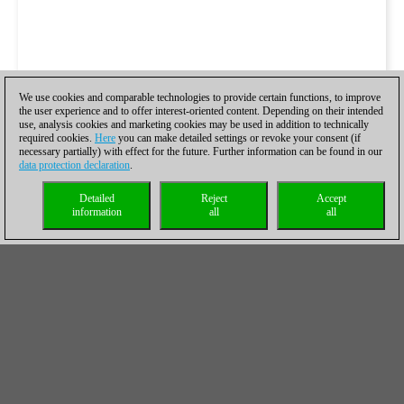
We use cookies and comparable technologies to provide certain functions, to improve
the user experience and to offer interest-oriented content. Depending on their intended
use, analysis cookies and marketing cookies may be used in addition to technically
required cookies.
Here
you can make detailed settings or revoke your consent (if
necessary partially) with effect for the future. Further information can be found in our
data protection declaration
.
Detailed
Reject
Accept
information
all
all