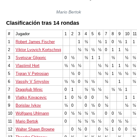
Mario Bertok
Clasificación tras 14 rondas
#
Jugador
1
2
3
4
5
6
7
8
9
10
11
1
Robert James Fischer
1
½
½
1
0
½
1
1
2
Viktor Lvovich Kortschnoj
½
½
½
½
0
1
1
½
3
Svetozar Gligoric
0
½
½
1
1
½
½
½
4
Vlastimil Hort
½
½
½
½
½
1
1
½
½
5
Tigran V Petrosian
½
0
½
½
1
½
½
½
6
Vassily V Smyslov
½
½
0
½
½
½
1
½
7
Dragoljub Minic
0
1
½
½
½
½
½
1
8
Vlatko Kovacevic
1
0
½
0
0
½
1
1
9
Borislav Ivkov
½
0
0
½
0
½
½
½
10
Wolfgang Uhlmann
0
½
½
½
½
0
0
½
½
11
Mario Bertok
0
½
½
½
½
0
½
½
12
Walter Shawn Browne
0
½
0
0
½
1
0
0
½