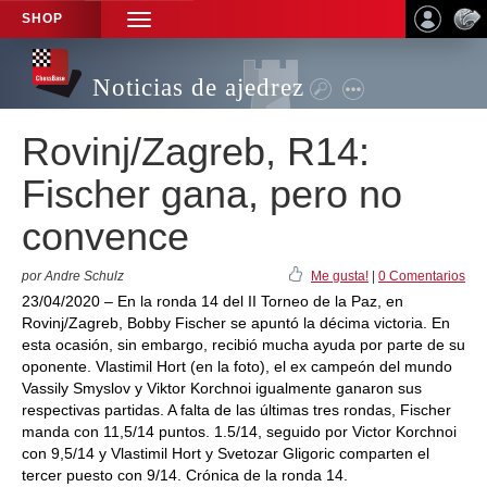
SHOP
TOGGLE
NAVIGATION
Noticias de ajedrez
Rovinj/Zagreb, R14:
Fischer gana, pero no
convence
por Andre Schulz
Me gusta!
|
0 Comentarios
23/04/2020 – En la ronda 14 del II Torneo de la Paz, en
Rovinj/Zagreb, Bobby Fischer se apuntó la décima victoria. En
esta ocasión, sin embargo, recibió mucha ayuda por parte de su
oponente. Vlastimil Hort (en la foto), el ex campeón del mundo
Vassily Smyslov y Viktor Korchnoi igualmente ganaron sus
respectivas partidas. A falta de las últimas tres rondas, Fischer
manda con 11,5/14 puntos. 1.5/14, seguido por Victor Korchnoi
con 9,5/14 y Vlastimil Hort y Svetozar Gligoric comparten el
tercer puesto con 9/14. Crónica de la ronda 14.