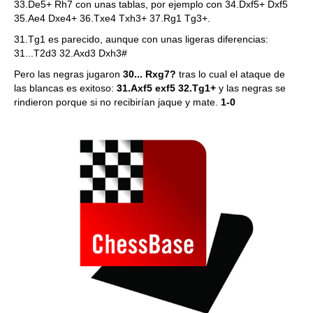
33.De5+ Rh7 con unas tablas, por ejemplo con 34.Dxf5+ Dxf5
35.Ae4 Dxe4+ 36.Txe4 Txh3+ 37.Rg1 Tg3+.
31.Tg1 es parecido, aunque con unas ligeras diferencias:
31...T2d3 32.Axd3 Dxh3#
Pero las negras jugaron
30... Rxg7?
tras lo cual el ataque de
las blancas es exitoso:
31.Axf5 exf5 32.Tg1+
y las negras se
rindieron porque si no recibirían jaque y mate.
1-0