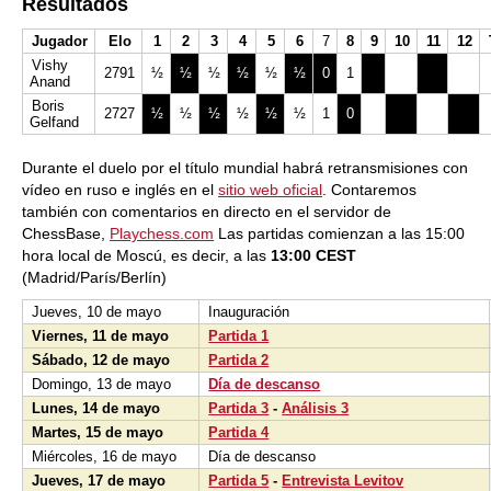
Resultados
Jugador
Elo
1
2
3
4
5
6
7
8
9
10
11
12
Vishy
2791
½
½
½
½
½
½
0
1
Anand
Boris
2727
½
½
½
½
½
½
1
0
Gelfand
Durante el duelo por el título mundial habrá retransmisiones con
vídeo en ruso e inglés en el
sitio web oficial
. Contaremos
también con comentarios en directo en el servidor de
ChessBase,
Playchess.com
Las partidas comienzan a las 15:00
hora local de Moscú, es decir, a las
13:00 CEST
(Madrid/París/Berlín)
Jueves, 10 de mayo
Inauguración
Viernes, 11 de mayo
Partida 1
Sábado, 12 de mayo
Partida 2
Domingo, 13 de mayo
Día de descanso
Lunes, 14 de mayo
Partida 3
-
Análisis 3
Martes, 15 de mayo
Partida 4
Miércoles, 16 de mayo
Día de descanso
Jueves, 17 de mayo
Partida 5
-
Entrevista Levitov