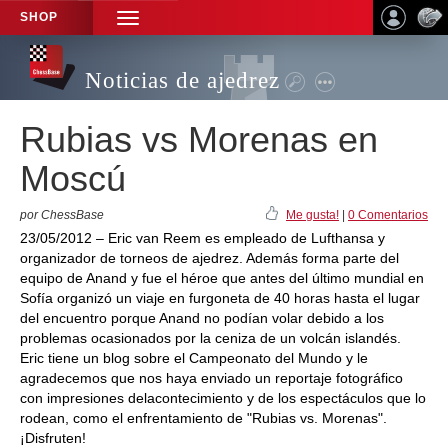
SHOP
TOGGLE
NAVIGATION
Noticias de ajedrez
Rubias vs Morenas en
Moscú
por ChessBase
Me gusta!
|
0 Comentarios
23/05/2012 – Eric van Reem es empleado de Lufthansa y
organizador de torneos de ajedrez. Además forma parte del
equipo de Anand y fue el héroe que antes del último mundial en
Sofía organizó un viaje en furgoneta de 40 horas hasta el lugar
del encuentro porque Anand no podían volar debido a los
problemas ocasionados por la ceniza de un volcán islandés.
Eric tiene un blog sobre el Campeonato del Mundo y le
agradecemos que nos haya enviado un reportaje fotográfico
con impresiones delacontecimiento y de los espectáculos que lo
rodean, como el enfrentamiento de "Rubias vs. Morenas".
¡Disfruten!