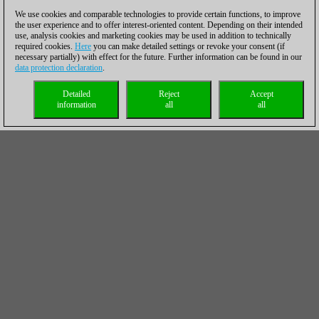
We use cookies and comparable technologies to provide certain functions, to improve
the user experience and to offer interest-oriented content. Depending on their intended
use, analysis cookies and marketing cookies may be used in addition to technically
required cookies.
Here
you can make detailed settings or revoke your consent (if
necessary partially) with effect for the future. Further information can be found in our
data protection declaration
.
Detailed
Reject
Accept
information
all
all