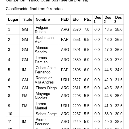
GM Zenón Franco Ocampos (jefe de prensa)
Clasificación final tras 9 rondas
Des
Des
Des
Lugar
Título
Nombre
FED
Elo
Pts.
1
2
3
Felgaer
1
GM
ARG
2570
7.0
0.0
48.5
38.0
Ruben
Bachmann
2
GM
PAR
2551
6.5
0.0
48.0
36.5
Axel
Mareco
3
GM
ARG
2591
6.5
0.0
47.0
36.5
Sandro
Lemos
4
GM
ARG
2550
6.0
0.0
48.0
37.0
Damian
Cubas Jose
5
IM
PAR
2505
6.0
0.0
44.5
34.0
Fernando
Rodriguez
6
GM
URU
2527
6.0
0.0
42.0
31.5
Vila Andres
7
GM
Flores Diego
ARG
2611
5.5
0.0
49.5
38.5
Mayorga
8
FM
ARG
2293
5.5
0.0
44.5
35.0
Nicolas
Larrea
9
FM
URU
2299
5.5
0.0
41.0
32.5
Manuel
10
Sabas Jorge
ARG
2267
5.5
0.0
38.0
30.0
Pierrot
11
IM
ARG
2449
5.0
0.0
49.0
38.5
Facundo