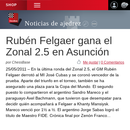
SHOP
TOGGLE
NAVIGATION
Noticias de ajedrez
Rubén Felgaer gana el
Zonal 2.5 en Asunción
por ChessBase
Me gusta!
|
0 Comentarios
25/05/2011 – En la última ronda del Zonal 2.5, el GM Rubén
Felgaer derrotó al MI José Cubas y se coronó vencedor de la
prueba. Aparte del triunfo en el torneo, también se ha
asegurado una plaza para la Copa del Mundo. El segundo
puesto lo compartieron el argentino Sandro Mareco y el
paraguayo Axel Bachmann, que tuvieron que desempatar para
decidir quién acompañará a Felgaer a Khanty Mansiysk.
Mareco venció por 1½ a ½. El argentino Jorge Sabas logró el
título de Maestro FIDE. Crónica final por Zenón Franco...