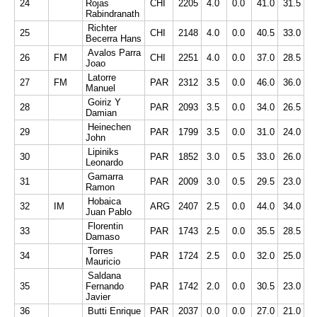
24
Rojas
CHI
2205
4.0
0.0
41.0
31.5
Rabindranath
Richter
25
CHI
2148
4.0
0.0
40.5
33.0
Becerra Hans
Avalos Parra
26
FM
CHI
2251
4.0
0.0
37.0
28.5
Joao
Latorre
27
FM
PAR
2312
3.5
0.0
46.0
36.0
Manuel
Goiriz Y
28
PAR
2093
3.5
0.0
34.0
26.5
Damian
Heinechen
29
PAR
1799
3.5
0.0
31.0
24.0
John
Lipiniks
30
PAR
1852
3.0
0.5
33.0
26.0
Leonardo
Gamarra
31
PAR
2009
3.0
0.5
29.5
23.0
Ramon
Hobaica
32
IM
ARG
2407
2.5
0.0
44.0
34.0
Juan Pablo
Florentin
33
PAR
1743
2.5
0.0
35.5
28.5
Damaso
Torres
34
PAR
1724
2.5
0.0
32.0
25.0
Mauricio
Saldana
35
Fernando
PAR
1742
2.0
0.0
30.5
23.0
Javier
36
Butti Enrique
PAR
2037
0.0
0.0
27.0
21.0