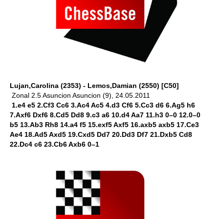
Lujan,Carolina (2353) - Lemos,Damian (2550) [C50]
Zonal 2.5 Asuncion Asuncion (9), 24.05.2011
1.e4 e5 2.Cf3 Cc6 3.Ac4 Ac5 4.d3 Cf6 5.Cc3 d6 6.Ag5 h6
7.Axf6 Dxf6 8.Cd5 Dd8 9.c3 a6 10.d4 Aa7 11.h3 0–0 12.0–0
b5 13.Ab3 Rh8 14.a4 f5 15.exf5 Axf5 16.axb5 axb5 17.Ce3
Ae4 18.Ad5 Axd5 19.Cxd5 Dd7 20.Dd3 Df7 21.Dxb5 Cd8
22.Dc4 c6 23.Cb6 Axb6 0–1