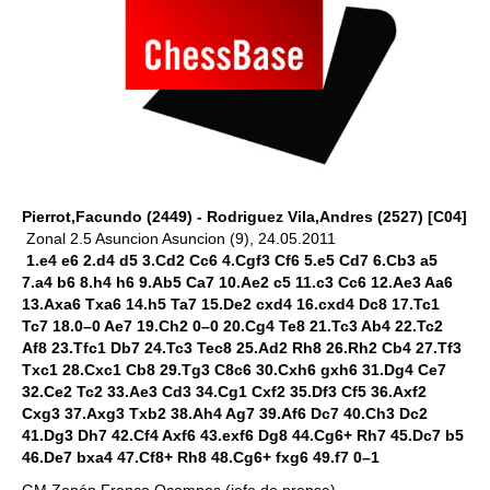
Pierrot,Facundo (2449) - Rodriguez Vila,Andres (2527) [C04]
Zonal 2.5 Asuncion Asuncion (9), 24.05.2011
1.e4 e6 2.d4 d5 3.Cd2 Cc6 4.Cgf3 Cf6 5.e5 Cd7 6.Cb3 a5
7.a4 b6 8.h4 h6 9.Ab5 Ca7 10.Ae2 c5 11.c3 Cc6 12.Ae3 Aa6
13.Axa6 Txa6 14.h5 Ta7 15.De2 cxd4 16.cxd4 Dc8 17.Tc1
Tc7 18.0–0 Ae7 19.Ch2 0–0 20.Cg4 Te8 21.Tc3 Ab4 22.Tc2
Af8 23.Tfc1 Db7 24.Tc3 Tec8 25.Ad2 Rh8 26.Rh2 Cb4 27.Tf3
Txc1 28.Cxc1 Cb8 29.Tg3 C8c6 30.Cxh6 gxh6 31.Dg4 Ce7
32.Ce2 Tc2 33.Ae3 Cd3 34.Cg1 Cxf2 35.Df3 Cf5 36.Axf2
Cxg3 37.Axg3 Txb2 38.Ah4 Ag7 39.Af6 Dc7 40.Ch3 Dc2
41.Dg3 Dh7 42.Cf4 Axf6 43.exf6 Dg8 44.Cg6+ Rh7 45.Dc7 b5
46.De7 bxa4 47.Cf8+ Rh8 48.Cg6+ fxg6 49.f7 0–1