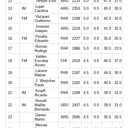
12
Toniutti Ezio
ARG
2133
5.0
0.0
47.5
37.0
Lujan
13
IM
ARG
2353
5.0
0.0
45.0
35.5
Carolina
Vazquez
14
FM
PAR
2199
5.0
0.0
42.0
32.0
Guillermo
Jimenez
15
ARG
2224
5.0
0.0
41.0
32.5
Joaquin
Peralta
16
FM
PAR
2237
5.0
0.0
35.0
26.5
Eduardo
Roman
17
PAR
1986
5.0
0.0
30.0
23.5
Rodrigo
Valdes
18
FM
Escobar
CHI
2419
4.5
0.0
46.5
37.0
Alvaro
Latorre
19
PAR
2197
4.5
0.0
44.0
35.5
Matias
J. Werjivker
20
PAR
2182
4.5
0.0
40.5
32.0
Paulo
Kropff
21
IM
PAR
2298
4.5
0.0
39.0
31.0
Ricardo
Roselli
22
IM
Mailhe
URU
2437
4.5
0.0
39.0
31.0
Bernardo
Daneri
23
ARG
2095
4.5
0.0
35.5
26.5
Martin
Mesias