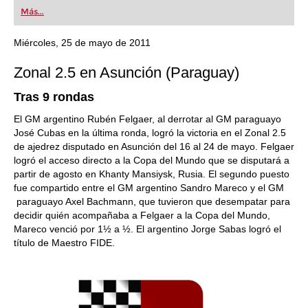
first steps into the world of club chess, or already
Más...
playing at a tournament level: with FRITZ, you can
train more efficiently, intelligently and with a
more personalised approach than ever before.
Miércoles, 25 de mayo de 2011
Zonal 2.5 en Asunción (Paraguay)
Tras 9 rondas
El GM argentino Rubén Felgaer, al derrotar al GM paraguayo
José Cubas en la última ronda, logró la victoria en el Zonal 2.5
de ajedrez disputado en Asunción del 16 al 24 de mayo. Felgaer
logró el acceso directo a la Copa del Mundo que se disputará a
partir de agosto en Khanty Mansiysk, Rusia. El segundo puesto
fue compartido entre el GM argentino Sandro Mareco y el GM
paraguayo Axel Bachmann, que tuvieron que desempatar para
decidir quién acompañaba a Felgaer a la Copa del Mundo,
Mareco venció por 1½ a ½. El argentino Jorge Sabas logró el
título de Maestro FIDE.