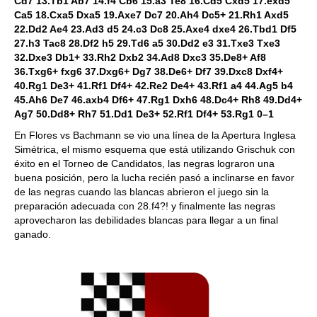
Cd7 13.Tb1 Ab7 14.f4 Cb6 15.a3 Te8 16.Cd5 Cxd5 17.exd5
Ca5 18.Cxa5 Dxa5 19.Axe7 Dc7 20.Ah4 Dc5+ 21.Rh1 Axd5
22.Dd2 Ae4 23.Ad3 d5 24.c3 Dc8 25.Axe4 dxe4 26.Tbd1 Df5
27.h3 Tac8 28.Df2 h5 29.Td6 a5 30.Dd2 e3 31.Txe3 Txe3
32.Dxe3 Db1+ 33.Rh2 Dxb2 34.Ad8 Dxc3 35.De8+ Af8
36.Txg6+ fxg6 37.Dxg6+ Dg7 38.De6+ Df7 39.Dxc8 Dxf4+
40.Rg1 De3+ 41.Rf1 Df4+ 42.Re2 De4+ 43.Rf1 a4 44.Ag5 b4
45.Ah6 De7 46.axb4 Df6+ 47.Rg1 Dxh6 48.Dc4+ Rh8 49.Dd4+
Ag7 50.Dd8+ Rh7 51.Dd1 De3+ 52.Rf1 Df4+ 53.Rg1 0–1
En Flores vs Bachmann se vio una línea de la Apertura Inglesa
Simétrica, el mismo esquema que está utilizando Grischuk con
éxito en el Torneo de Candidatos, las negras lograron una
buena posición, pero la lucha recién pasó a inclinarse en favor
de las negras cuando las blancas abrieron el juego sin la
preparación adecuada con 28.f4?! y finalmente las negras
aprovecharon las debilidades blancas para llegar a un final
ganado.