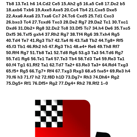
Tb8 13.Te1 h6 14.Cd2 Ce5 15.Ah2 g5 16.a5 Ce8 17.Dc2 b5
18.axb6 Txb6 19.Axe5 Axe5 20.Cc4 Tb4 21.Cxe5 Dxe5
22.Axa6 Axa6 23.Txa6 Cc7 24.Tc6 Cxd5 25.Td1 Cxc3
26.bxc3 Tc4 27.Tcxd6 Txc3 28.De2 Rg7 29.Da2 Tc1 30.Txc1
Dxd6 31.Db2+ Rg8 32.Dc2 Tc8 33.Df5 Tc7 34.h4 De6 35.Txc5
Dxf5 36.Txf5 gxh4 37.Rh2 Rg7 38.Tf4 Rg6 39.Txh4 Rg5
40.Td4 Te7 41.Rg3 Tb7 42.Ta4 f6 43.Ta8 Tb2 44.Tg8+ Rf5
45.f3 Tb1 46.Rh2 h5 47.Rg3 Th1 48.e4+ Re6 49.Th8 Rf7
50.Rf4 Rg7 51.Tb8 Ta1 52.Td8 Rg6 53.g3 Ta3 54.Td6 Rg7
55.Td1 Rg6 56.Te1 Ta4 57.Te3 Tb4 58.Td3 Ta4 59.Re3 Ta1
60.f4 Tg1 61.Rf2 Ta1 62.Td7 Ta2+ 63.Re3 Ta3+ 64.Rd4 Txg3
65.f5+ Rg5 66.Tg7+ Rf4 67.Txg3 Rxg3 68.e5 fxe5+ 69.Re3 h4
70.f6 h3 71.f7 h2 72.f8D h1D 73.Dg7+ Rh3 74.Dh6+ Rg2
75.Dg5+ Rf1 76.Df5+ Rg2 77.Dg4+ Rh2 78.Rf2 1–0