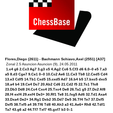
Flores,Diego (2611) - Bachmann Schiavo,Axel (2551) [A37]
Zonal 2.5 Asuncion Asuncion (9), 24.05.2011
1.c4 g6 2.Cc3 Ag7 3.g3 c5 4.Ag2 Cc6 5.Cf3 d6 6.0–0 e5 7.a3
a5 8.d3 Cge7 9.Ce1 0–0 10.Cc2 Ae6 11.Ce3 Tb8 12.Ced5 Cd4
13.e3 Cdf5 14.Tb1 Cxd5 15.cxd5 Ad7 16.b4 b5 17.bxc5 dxc5
18.a4 b4 19.Ce4 Dc7 20.Ab2 Cd6 21.Cd2 f5 22.Tc1 Tfc8
23.Db3 Dd8 24.Cc4 Cxc4 25.Txc4 De8 26.Ta1 g5 27.Dc2 Af8
28.f4 exf4 29.exf4 De3+ 30.Rf1 Te8 31.fxg5 Ad6 32.Td1 Axa4
33.Dxa4 De2+ 34.Rg1 Dxb2 35.Dd7 De5 36.Tf4 Te7 37.Dxf5
Dxf5 38.Txf5 a4 39.Tf6 Td8 40.Ah3 a3 41.Ae6+ Rh8 42.Tdf1
Ta7 43.g6 a2 44.Tf7 Txf7 45.gxf7 b3 0–1