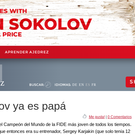
APRENDER AJEDREZ
ez
S
BUSCAR:
IDIOMAS:
DE
EN
ES
FR
ov ya es papá
Me gusta!
|
0 Comentarios
 el Campeón del Mundo de la FIDE más joven de todos los tiempos.
ue entonces era su entrenador, Sergey Karjakin (que solo tenía 12