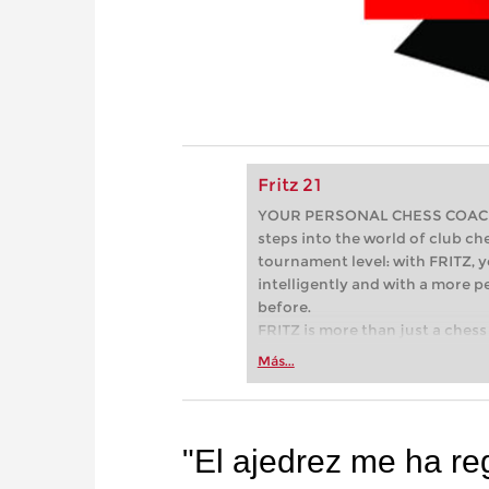
Fritz 21
YOUR PERSONAL CHESS COACH - 
steps into the world of club che
tournament level: with FRITZ, y
intelligently and with a more 
before.
FRITZ is more than just a chess 
Whether you’re taking your firs
Más...
or already playing at a tournam
more efficiently, intelligently
approach than ever before.
"El ajedrez me ha r