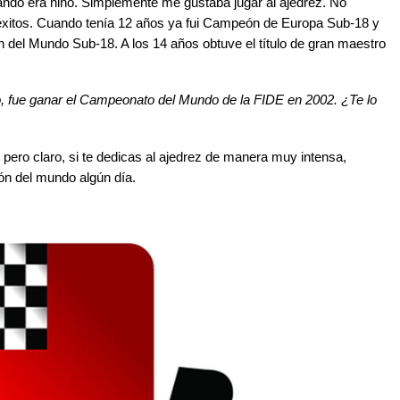
ando era niño. Simplemente me gustaba jugar al ajedrez. No
 éxitos. Cuando tenía 12 años ya fui Campeón de Europa Sub-18 y
el Mundo Sub-18. A los 14 años obtuve el título de gran maestro
 fue ganar el Campeonato del Mundo de la FIDE en 2002. ¿Te lo
pero claro, si te dedicas al ajedrez de manera muy intensa,
n del mundo algún día.