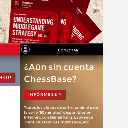
CONECTAR
¿Aún sin cuenta
ChessBase?
HOP
INFÓRMESE >
Todos los vídeos de entrenamiento de
la serie "60 minutes" disponibles en
Internet, con Daniel King, Lawrence
Trent, Rustam Kasimdzhanov, etc.