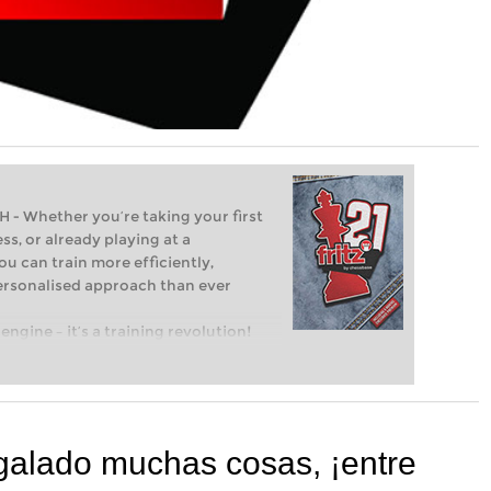
Whether you’re taking your first
ss, or already playing at a
ou can train more efficiently,
personalised approach than ever
engine – it’s a training revolution!
t steps into the world of club chess,
ent level: with FRITZ, you can train
 and with a more personalised
egalado muchas cosas, ¡entre