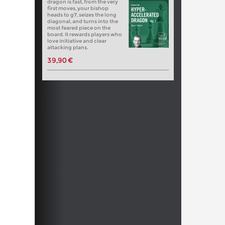
dragon is fast, from the very
first moves, your bishop
heads to g7, seizes the long
diagonal, and turns into the
most feared piece on the
board. It rewards players who
love initiative and clear
attacking plans.
39,90 €