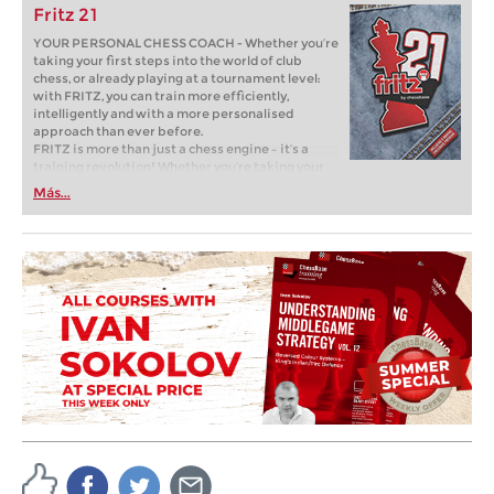
Fritz 21
YOUR PERSONAL CHESS COACH - Whether you’re
taking your first steps into the world of club
chess, or already playing at a tournament level:
with FRITZ, you can train more efficiently,
intelligently and with a more personalised
approach than ever before.
FRITZ is more than just a chess engine – it’s a
training revolution! Whether you’re taking your
first steps into the world of club chess, or already
Más...
playing at a tournament level: with FRITZ, you can
train more efficiently, intelligently and with a
more personalised approach than ever before.