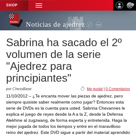
SHOP
TOGGLE
NAVIGATION
Noticias de ajedrez
Sabrina ha sacado el 2º
volumen de la serie
"Ajedrez para
principiantes"
por ChessBase
Me gusta!
|
0 Comentarios
11/10/2012 – ¿Te encanta mover las piezas de ajedrez, pero
siempre quisiste saber realmente como jugar? Entonces esta
serie de DVDs es la cuenta para usted. Sabrina Chevannes le
explica el juego de reyes desde la A a la Z, desde la Defensa
Alekhine al zugzwang, de forma experta y entretenida. Haga la
mejor jugada de todos los tiempos y entre en el maravilloso
reino del ajedrez. Este DVD sigue a partir del material aprendido