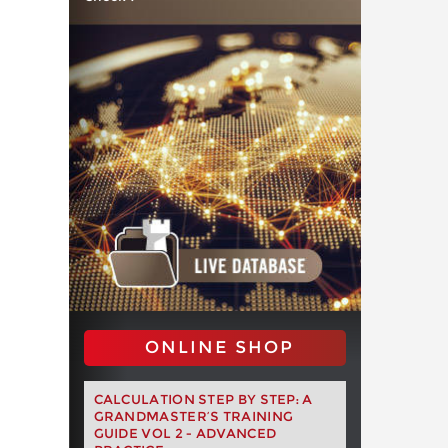
ONLINE SHOP
CALCULATION STEP BY STEP: A
GRANDMASTER’S TRAINING
GUIDE VOL 2 - ADVANCED