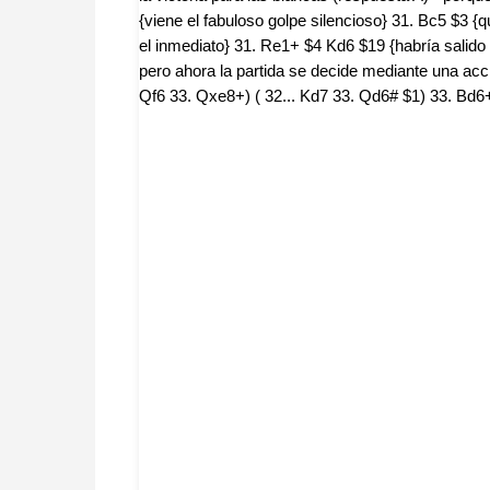
{viene el fabuloso golpe silencioso} 31. Bc5 $3 {
el inmediato} 31. Re1+ $4 Kd6 $19 {habría salido e
pero ahora la partida se decide mediante una acci
Qf6 33. Qxe8+) ( 32... Kd7 33. Qd6# $1) 33. Bd6+ 