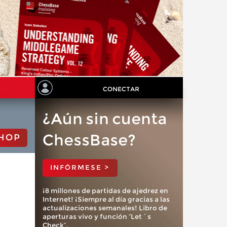
CONECTAR
¿Aún sin cuenta
ChessBase?
HOP
INFÓRMESE >
¡8 millones de partidas de ajedrez en
Internet! ¡Siempre al día gracias a las
actualizaciones semanales! Libro de
aperturas vivo y función “Let´s
Check”.