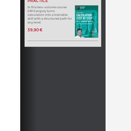
PRACTICE
In this two-volume course
GM Ganguly turns
calculation into a trainable
skill with a structured path for
any level.
39,90 €