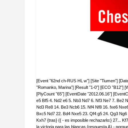
[Event "62nd ch-RUS HL w"] [Site "Tiumen"] [Date 
"Romanko, Marina"] [Result "1-0"] [ECO "B12"] [W
[PlyCount "65"] [EventDate "2012.06.16"] [EventC
e5 Bf5 4. Nd2 e6 5. Nb3 Nd7 6. Nf3 Ne7 7. Be2 N
Nd3 Re8 14. Be3 Ncb6 15. Nf4 Nf8 16. fxe6 Nxe
Bxc5 Nd7 22. Bd4 Nxe5 23. Qf4 g5 24. Qg3 Ng6 25
Kxh7 {tras} ({ - es imposible rechazarlo:} 27...
la victoria para las blancas (respuesta A) - por