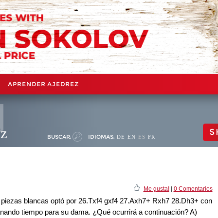
APRENDER AJEDREZ
ez
S
BUSCAR:
IDIOMAS:
DE
EN
ES
FR
Me gusta!
|
0 Comentarios
s piezas blancas optó por 26.Txf4 gxf4 27.Axh7+ Rxh7 28.Dh3+ con
 ganando tiempo para su dama. ¿Qué ocurrirá a continuación? A)