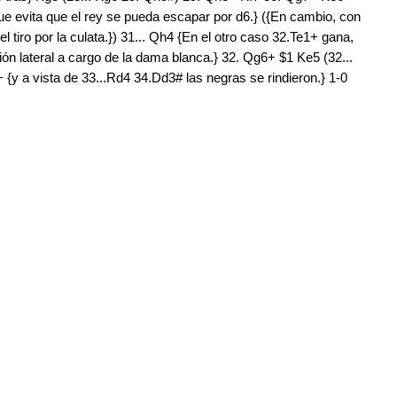
que evita que el rey se pueda escapar por d6.} ({En cambio, con
l tiro por la culata.}) 31... Qh4 {En el otro caso 32.Te1+ gana,
ón lateral a cargo de la dama blanca.} 32. Qg6+ $1 Ke5 (32...
{y a vista de 33...Rd4 34.Dd3# las negras se rindieron.} 1-0