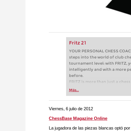
Fritz 21
YOUR PERSONAL CHESS COACH - 
steps into the world of club che
tournament level: with FRITZ, y
intelligently and with a more 
before.
FRITZ is more than just a chess 
Whether you’re taking your firs
Más...
or already playing at a tournam
more efficiently, intelligently
approach than ever before.
Viernes, 6 julio de 2012
ChessBase Magazine Online
La jugadora de las piezas blancas optó po