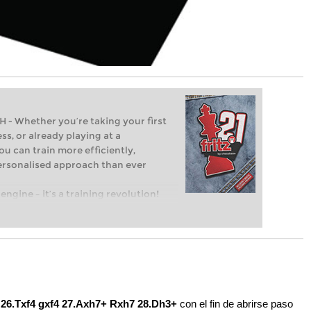
Whether you’re taking your first
ss, or already playing at a
ou can train more efficiently,
personalised approach than ever
engine – it’s a training revolution!
t steps into the world of club chess,
ent level: with FRITZ, you can train
 and with a more personalised
r
26.Txf4 gxf4 27.Axh7+ Rxh7 28.Dh3+
con el fin de abrirse paso