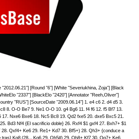
"2012.06.21"] [Round "6"] [White "Severiukhina, Zoja"] [Black
hiteElo "2337"] [BlackElo "2420"] [Annotator "Reeh,Oliver"]
ountry "RUS"] [SourceDate "2009.06.14"] 1. e4 c6 2. d4 d5 3.
c8 8. O-O Be7 9. Ne1 O-O 10. g4 Bg6 11. f4 f6 12. f5 Bf7 13.
6 17. Nxe6 Bxe6 18. Nc5 Bc8 19. Qd2 fxe5 20. dxe5 Bxc5 21.
. Bd3 Nf4 {El sacrificio doble} 26. Rxf4 $1 gxf4 27. Bxh7+ $1
 Kf7 28. Qxf4+ Ke6 29. Re1+ Kd7 30. Bf5+) 28. Qh3+ {conduce a
que tras} Kg8 (28... Kg6 29. Qh5#) 29. Qh8+ Kf7 30. Qg7+ Ke6