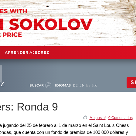
APRENDER AJEDREZ
ez
S
BUSCAR:
IDIOMAS:
DE
EN
ES
FR
ers: Ronda 9
Me gusta!
|
0 Comentarios
á jugando del 25 de febrero al 1 de marzo en el Saint Louis Chess
 rondas, que cuenta con un fondo de premios de 100 000 dólares y