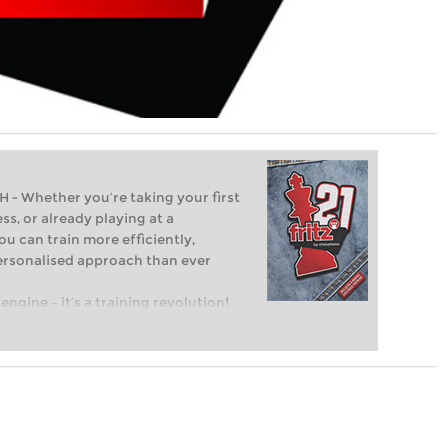
Whether you’re taking your first
ss, or already playing at a
ou can train more efficiently,
personalised approach than ever
engine – it’s a training revolution!
t steps into the world of club chess,
ent level: with FRITZ, you can train
 and with a more personalised