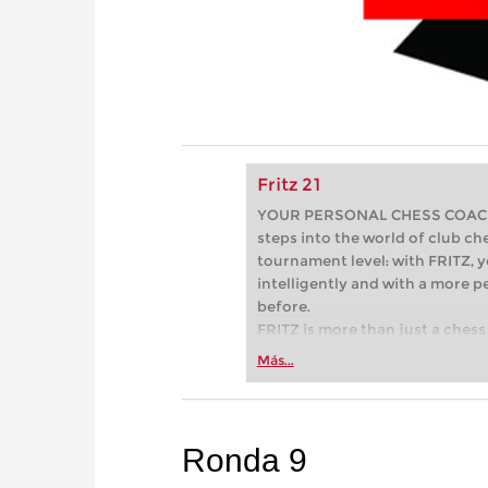
Fritz 21
YOUR PERSONAL CHESS COACH - 
steps into the world of club che
tournament level: with FRITZ, y
intelligently and with a more 
before.
FRITZ is more than just a chess 
Whether you’re taking your firs
Más...
or already playing at a tournam
more efficiently, intelligently
approach than ever before.
Ronda 9