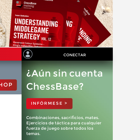
CONECTAR
¿Aún sin cuenta
ChessBase?
HOP
INFÓRMESE >
Combinaciones, sacrificios, mates.
Ejercicios de táctica para cualquier
fuerza de juego sobre todos los
temas.